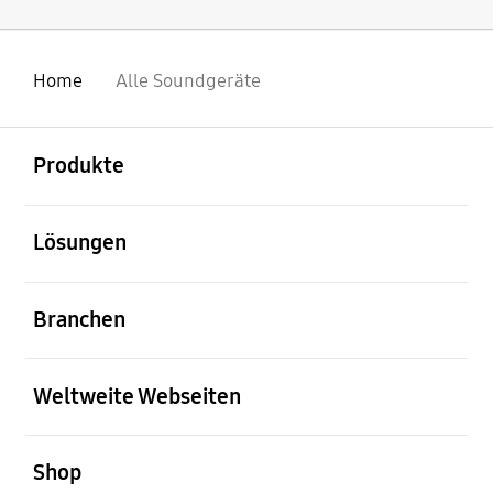
Home
Alle Soundgeräte
öffnen
Footer Navigation
Produkte
öffnen
Lösungen
öffnen
Branchen
öffnen
Weltweite Webseiten
öffnen
Shop