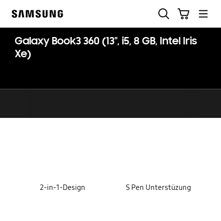
Skip
Suchen
Warenkorb
to
Samsung
content
Galaxy Book3 360 (13", i5, 8 GB, Intel Iris
Xe)
key features
2-in-1-Design
S Pen Unterstüzung