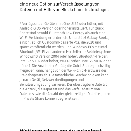
eine neue Option zur Verschlüsselung von
Dateien mit Hilfe von Blockchain-Technologie.
* Verfügbar auf Geräten mit One UI 2.1 oder höher, mit
Android Q OS Version oder höher installiert. Für Quick
Share sind sowohl Bluetooth Low Energy als auch eine
Wi-Fi-Verbindung erforderlich. Unterstützt Galaxy Books,
einschließlich Qualcomm-basierte PCs, die 2020 und
später veröffentlicht werden, und Windows-PCs mit Intel
Bluetooth/Wi-Fi von anderen Herstellern. (Betriebssystem:
Windows 10 Version 2004 oder höher, Bluetooth-Treiber:
Intel 22.50.02 oder höher, Wi-Fi-Treiber: Intel 22.50.07 oder
höher). Die Anzahl der Geräte, die Quick Share gleichzeitig
freigeben kann, hängt von der Wi-Fi-Chip-Hardware des
Freigabegeräts ab. Die tatsächliche Geschwindigkeit kann
je nach Gerät, Netzwerkbedingungen und
Benutzerumgebung variieren. Der übertragbare Dateityp,
die Anzahl, die Kapazität und das Verfallsdatum von
Dateien sowie die Anzahl der gleichzeitigen Dateifreigaben
in Private Share können begrenzt sein.
Weitermachen, wo du aufgehört