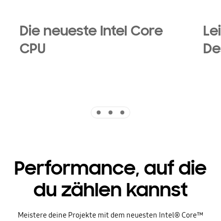
Die neueste Intel Core
Le
CPU
De
Indicator 1
Indicator 2
Indicator 3
Performance, auf die
du zählen kannst
Meistere deine Projekte mit dem neuesten Intel® Core™