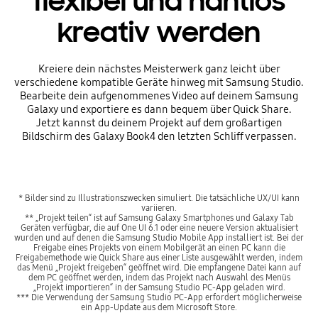
flexibel und nahtlos
kreativ werden
Kreiere dein nächstes Meisterwerk ganz leicht über
verschiedene kompatible Geräte hinweg mit Samsung Studio.
Bearbeite dein aufgenommenes Video auf deinem Samsung
Galaxy und exportiere es dann bequem über Quick Share.
Jetzt kannst du deinem Projekt auf dem großartigen
Bildschirm des Galaxy Book4 den letzten Schliff verpassen.
* Bilder sind zu Illustrationszwecken simuliert. Die tatsächliche UX/UI kann
variieren.
** „Projekt teilen“ ist auf Samsung Galaxy Smartphones und Galaxy Tab
Geräten verfügbar, die auf One UI 6.1 oder eine neuere Version aktualisiert
wurden und auf denen die Samsung Studio Mobile App installiert ist. Bei der
Freigabe eines Projekts von einem Mobilgerät an einen PC kann die
Freigabemethode wie Quick Share aus einer Liste ausgewählt werden, indem
das Menü „Projekt freigeben“ geöffnet wird. Die empfangene Datei kann auf
dem PC geöffnet werden, indem das Projekt nach Auswahl des Menüs
„Projekt importieren“ in der Samsung Studio PC-App geladen wird.
*** Die Verwendung der Samsung Studio PC-App erfordert möglicherweise
ein App-Update aus dem Microsoft Store.