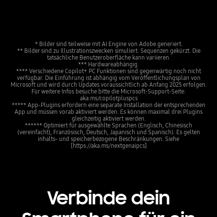
* Bilder sind teilweise mit AI Engine von Adobe generiert.
** Bilder sind zu Illustrationszwecken simuliert. Sequenzen gekürzt. Die
tatsächliche Benutzeroberfläche kann variieren.
*** Hardwareabhängig.
**** Verschiedene Copilot+ PC Funktionen sind gegenwärtig noch nicht
verfügbar. Die Einführung ist abhängig vom Veröffentlichungsplan von
Microsoft und wird durch Updates voraussichtlich ab Anfang 2025 erfolgen.
Für weitere Infos besuche bitte die Microsoft-Support-Seite:
aka.ms/copilotpluspcs
***** App-Plugins erfordern eine separate Installation der entsprechenden
App und müssen vorab aktiviert werden. Es können maximal drei Plugins
gleichzeitig aktiviert werden.
****** Optimiert für ausgewählte Sprachen (Englisch, Chinesisch
(vereinfacht), Französisch, Deutsch, Japanisch und Spanisch). Es gelten
inhalts- und speicherbezogene Beschränkungen. Siehe
[https://aka.ms/nextgenaipcs]
Verbinde dein