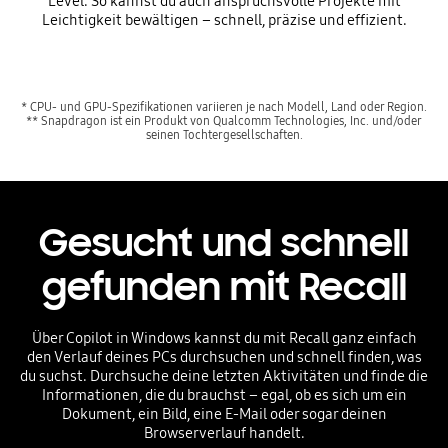
Level. So kannst du auch anspruchsvolle Projekte mit
Leichtigkeit bewältigen – schnell, präzise und effizient.
* CPU- und GPU-Spezifikationen variieren je nach Modell, Land oder Region.
** Snapdragon ist ein Produkt von Qualcomm Technologies, Inc. und/oder
seinen Tochtergesellschaften.
Gesucht und schnell
gefunden mit Recall
Über Copilot in Windows kannst du mit Recall ganz einfach
den Verlauf deines PCs durchsuchen und schnell finden, was
du suchst. Durchsuche deine letzten Aktivitäten und finde die
Informationen, die du brauchst – egal, ob es sich um ein
Dokument, ein Bild, eine E-Mail oder sogar deinen
Browserverlauf handelt.