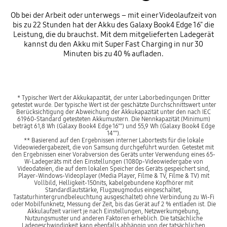
Ob bei der Arbeit oder unterwegs – mit einer Videolaufzeit von
bis zu 22 Stunden hat der Akku des Galaxy Book4 Edge 16" die
Leistung, die du brauchst. Mit dem mitgelieferten Ladegerät
kannst du den Akku mit Super Fast Charging in nur 30
Minuten bis zu 40 % aufladen.
* Typischer Wert der Akkukapazität, der unter Laborbedingungen Dritter
getestet wurde. Der typische Wert ist der geschätzte Durchschnittswert unter
Berücksichtigung der Abweichung der Akkukapazität unter den nach IEC
61960-Standard getesteten Akkumustern. Die Nennkapazität (Minimum)
beträgt 61,8 Wh (Galaxy Book4 Edge 16"") und 55,9 Wh (Galaxy Book4 Edge
14"").
** Basierend auf den Ergebnissen interner Labortests für die lokale
Videowiedergabezeit, die von Samsung durchgeführt wurden. Getestet mit
den Ergebnissen einer Vorabversion des Geräts unter Verwendung eines 65-
W-Ladegeräts mit den Einstellungen (1080p-Videowiedergabe von
Videodateien, die auf dem lokalen Speicher des Geräts gespeichert sind,
Player-Windows-Videoplayer (Media Player, Filme & TV, Filme & TV) mit
Vollbild, Helligkeit-150nits, kabelgebundene Kopfhörer mit
Standardlautstärke, Flugzeugmodus eingeschaltet,
Tastaturhintergrundbeleuchtung ausgeschaltet) ohne Verbindung zu Wi-Fi
oder Mobilfunknetz, Messung der Zeit, bis das Gerät auf 2 % entladen ist. Die
Akkulaufzeit variiert je nach Einstellungen, Netzwerkumgebung,
Nutzungsmuster und anderen Faktoren erheblich. Die tatsächliche
Ladegeschwindigkeit kann ebenfalls abhängig von der tatsächlichen