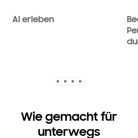
AI erleben
Be
Pe
du
Indicator 1
Indicator 2
Indicator 3
Indicator 4
Wie gemacht für
unterwegs