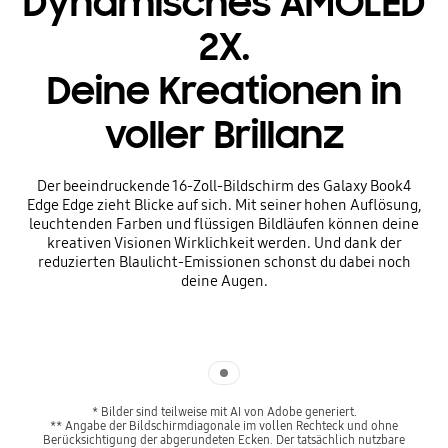
Dynamisches AMOLED
2X.
Deine Kreationen in
voller Brillanz
Der beeindruckende 16-Zoll-Bildschirm des Galaxy Book4
Edge Edge zieht Blicke auf sich. Mit seiner hohen Auflösung,
leuchtenden Farben und flüssigen Bildläufen können deine
kreativen Visionen Wirklichkeit werden. Und dank der
reduzierten Blaulicht-Emissionen schonst du dabei noch
deine Augen.
Indicator 1
* Bilder sind teilweise mit AI von Adobe generiert.
** Angabe der Bildschirmdiagonale im vollen Rechteck und ohne
Berücksichtigung der abgerundeten Ecken. Der tatsächlich nutzbare