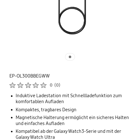
EP-OL300BBEGWW
Produktbewertungen :
0
(
0
)
Anzahl der Bewertungen :
Induktive Ladestation mit Schnellladefunktion zum
komfortablen Aufladen
Kompaktes, tragbares Design
Magnetische Halterung ermöglicht ein sicheres Halten
und einfaches Aufladen
Kompatibel ab der Galaxy Watch3-Serie und mit der
Galaxy Watch Ultra