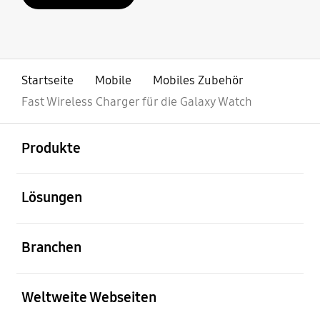
Startseite
Mobile
Mobiles Zubehör
Fast Wireless Charger für die Galaxy Watch
öffnen
Footer Navigation
Produkte
öffnen
Lösungen
öffnen
Branchen
öffnen
Weltweite Webseiten