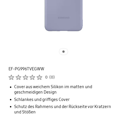
EF-PG996TVEGWW
Produktbewertungen :
0
(
0
)
Anzahl der Bewertungen :
Cover aus weichem Silikon im matten und
geschmeidigen Design
Schlankes und griffiges Cover
Schutz des Rahmens und der Rückseite vor Kratzern
und Stößen