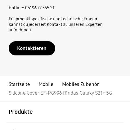
Hotline: 06196 77 555 21
Für produktspezifische und technische Fragen
kannst du jederzeit Kontakt zu unseren Experten
aufnehmen
Kontaktieren
Startseite
Mobile
Mobiles Zubehör
Silicone Cover EF-PG996 für das Galaxy S21+ 5G
öffnen
Footer Navigation
Produkte
öffnen