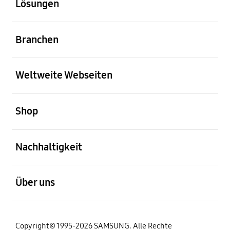
Lösungen
öffnen
Branchen
öffnen
Weltweite Webseiten
öffnen
Shop
öffnen
Nachhaltigkeit
öffnen
Über uns
Copyright© 1995-2026 SAMSUNG. Alle Rechte