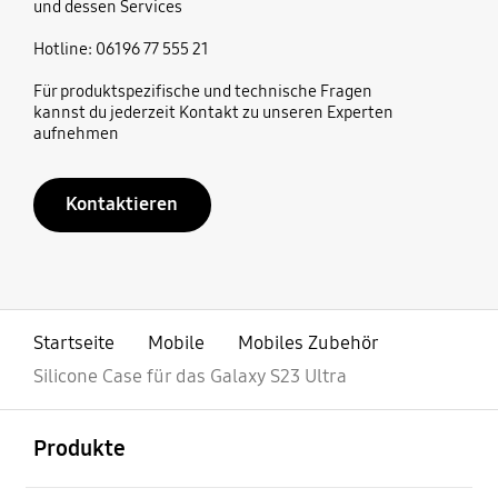
und dessen Services
Hotline: 06196 77 555 21
Für produktspezifische und technische Fragen
kannst du jederzeit Kontakt zu unseren Experten
aufnehmen
Kontaktieren
Startseite
Mobile
Mobiles Zubehör
Silicone Case für das Galaxy S23 Ultra
öffnen
Footer Navigation
Produkte
öffnen