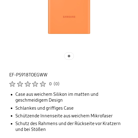
EF-PS918TOEGWW
Produktbewertungen :
0
(
0
)
Anzahl der Bewertungen :
Case aus weichem Silikon im matten und
geschmeidigem Design
Schlankes und griffiges Case
Schützende Innenseite aus weichem Mikrofaser
Schutz des Rahmens und der Rückseite vor Kratzern
und bei Stößen