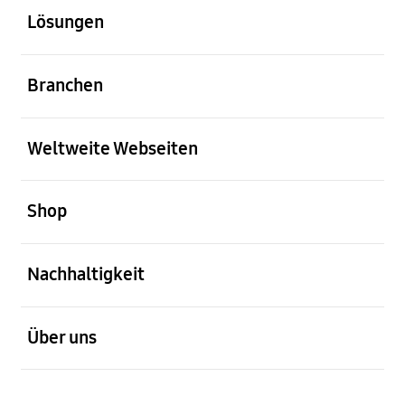
Lösungen
öffnen
Branchen
öffnen
Weltweite Webseiten
öffnen
Shop
öffnen
Nachhaltigkeit
öffnen
Über uns