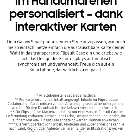
Im Handumdrehen
personalisiert – dank
interaktiver Karten
Dein Galaxy Smartphone deinem Style anzupassen, war noch
nie so einfach. Setze einfach die austauschbare Karte deiner
Wahl in das transparente Flipsuit Case ein und erlebe, wie
sich das Design des Frontdisplays automatisch
synchronisiert und verwandelt. Freue dich auf ein
Smartphone, das wirklich zu dir passt.
* Alle Zubehörteile separat erhältlich.
** Pro Karte wird nur ein Inhalt angezeigt. Inhalte für Flipsuit Case
Collaboration Cards müssen vor der Verwendung separat heruntergeladen
werden. Für den Download ist eine Netzwerkverbindung erforderlich.
*** Für Flipsuit Case-Markenzubehör ist nur eine Marken-Flipsuit Card im
Lieferumfang enthalten. Tatsächliche Farbe, Designoptionen und Inhalte, die
auf dem Marken-Flipsuit Case angezeigt werden, können abweichen.
**** Die Verfügbarkeit von Farben, Modellen und Zubehördesigns kann je
nach Land, Region oder Anbieter variieren. Bilder zu Illustrationszwecken