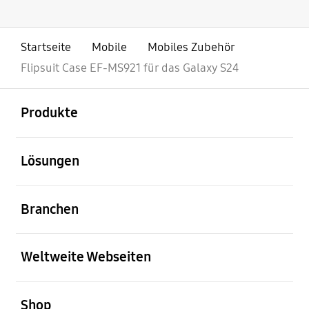
Startseite
Mobile
Mobiles Zubehör
Flipsuit Case EF-MS921 für das Galaxy S24
öffnen
Footer Navigation
Produkte
öffnen
Lösungen
öffnen
Branchen
öffnen
Weltweite Webseiten
öffnen
Shop