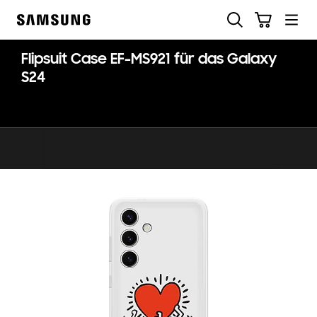
Skip
Suchen
Warenkorb
to
Samsung
content
Flipsuit Case EF-MS921 für das Galaxy
S24