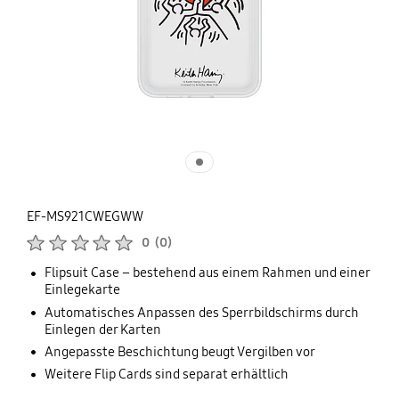
EF-MS921CWEGWW
Produktbewertungen :
0
(
0
)
Anzahl der Bewertungen :
Flipsuit Case – bestehend aus einem Rahmen und einer
Einlegekarte
Automatisches Anpassen des Sperrbildschirms durch
Einlegen der Karten
Angepasste Beschichtung beugt Vergilben vor
Weitere Flip Cards sind separat erhältlich