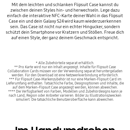
Mit dem leichten und schlanken Flipsuit Case kannst du
zwischen deinen Styles hin- und herwechseln. Lege dazu
einfach die interaktive NFC-Karte deiner Wahl in das Flipsuit
Case ein und dein Galaxy S24 wird kaum wiederzuerkennen
sein. Das Case ist nicht nur ein echter Hingucker, sondern
schützt dein Smartphone vor Kratzern und Stößen. Freue dich
auf einen Style, der ganz deinem Geschmack entspricht.
* Alle Zubehörteile separat erhältlich.
** Pro Karte wird nur ein Inhalt angezeigt. Inhalte für Flipsuit Case
Collaboration Cards müssen vor der Verwendung separat heruntergeladen
werden. Für den Download ist eine Netzwerkverbindung erforderlich.
*** Für Flipsuit Case-Markenzubehör ist nur eine Marken-Flipsuit Card im
Lieferumfang enthalten. Tatsächliche Farbe, Designoptionen und Inhalte, die
auf dem Marken-Flipsuit Case angezeigt werden, können abweichen.
**** Die Verfügbarkeit von Farben, Modellen und Zubehördesigns kann je
nach Land, Region oder Anbieter variieren. Bilder zu Illustrationszwecken
simuliert. Die tatsächliche Benutzeroberfläche kann abweichen.