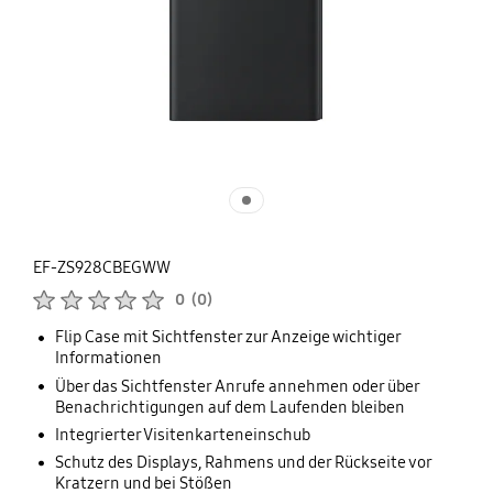
EF-ZS928CBEGWW
Produktbewertungen :
0
(
0
)
Anzahl der Bewertungen :
Flip Case mit Sichtfenster zur Anzeige wichtiger
Informationen
Über das Sichtfenster Anrufe annehmen oder über
Benachrichtigungen auf dem Laufenden bleiben
Integrierter Visitenkarteneinschub
Schutz des Displays, Rahmens und der Rückseite vor
Kratzern und bei Stößen