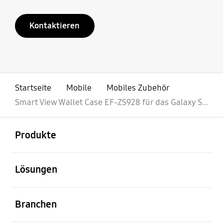
Kontaktieren
Startseite
Mobile
Mobiles Zubehör
Smart View Wallet Case EF-ZS928 für das Galaxy S24 Ultra
öffnen
Footer Navigation
Produkte
öffnen
Lösungen
öffnen
Branchen
öffnen