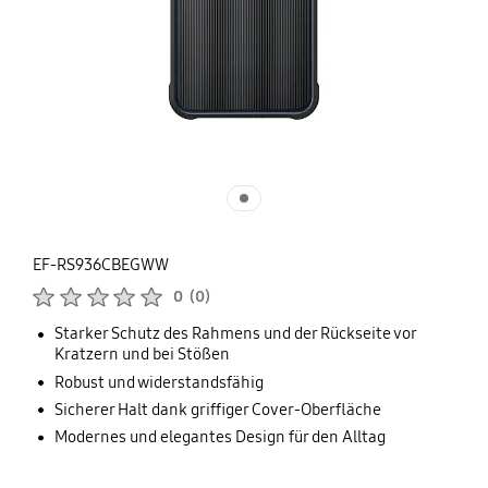
EF-RS936CBEGWW
Produktbewertungen :
0
(
0
)
Anzahl der Bewertungen :
Starker Schutz des Rahmens und der Rückseite vor
Kratzern und bei Stößen
Robust und widerstandsfähig
Sicherer Halt dank griffiger Cover-Oberfläche
Modernes und elegantes Design für den Alltag