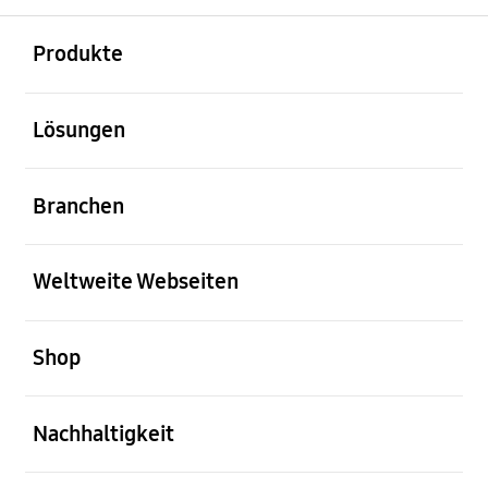
öffnen
Footer Navigation
Produkte
öffnen
Lösungen
öffnen
Branchen
öffnen
Weltweite Webseiten
öffnen
Shop
öffnen
Nachhaltigkeit
öffnen