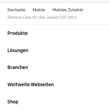
Startseite
Mobile
Mobiles Zubehör
Silicone Case für das Galaxy S25 Ultra
öffnen
Footer Navigation
Produkte
öffnen
Lösungen
öffnen
Branchen
öffnen
Weltweite Webseiten
öffnen
Shop