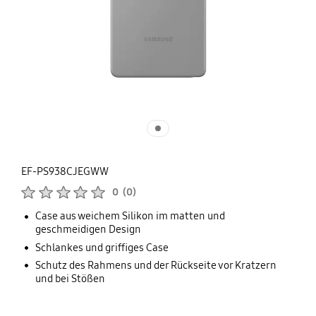
EF-PS938CJEGWW
Produktbewertungen :
0
(
0
)
Anzahl der Bewertungen :
Case aus weichem Silikon im matten und
geschmeidigen Design
Schlankes und griffiges Case
Schutz des Rahmens und der Rückseite vor Kratzern
und bei Stößen