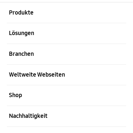
öffnen
Footer Navigation
Produkte
öffnen
Lösungen
öffnen
Branchen
öffnen
Weltweite Webseiten
öffnen
Shop
öffnen
Nachhaltigkeit
öffnen