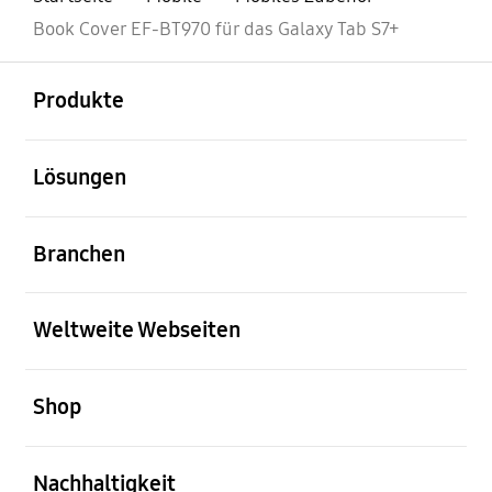
Book Cover EF-BT970 für das Galaxy Tab S7+
öffnen
Footer Navigation
Produkte
öffnen
Lösungen
öffnen
Branchen
öffnen
Weltweite Webseiten
öffnen
Shop
öffnen
Nachhaltigkeit