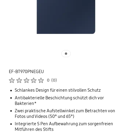
EF-BT970PNEGEU
Produktbewertungen :
0
(
0
)
Anzahl der Bewertungen :
Schlankes Design für einen stilvollen Schutz
Antibakterielle Beschichtung schützt dich vor
Bakterien*
Zwei praktische Aufstellwinkel zum Betrachten von
Fotos und Videos (50° und 65°)
Integrierte S Pen Aufbewahrung zum sorgenfreien
Mitführen des Stifts