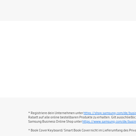
* Registriere dein Unternehmen unter
https://shop.samsung.com/de/busi
Rabatt auf alle online bestellbaren Produkte zu erhalten. Gilt ausschließ
Samsung Business Online Shop unter
https://www.samsung.com/de/busin
* Book Cover Keyboard/ Smart Book Cover nicht im Lieferumfang des Priv