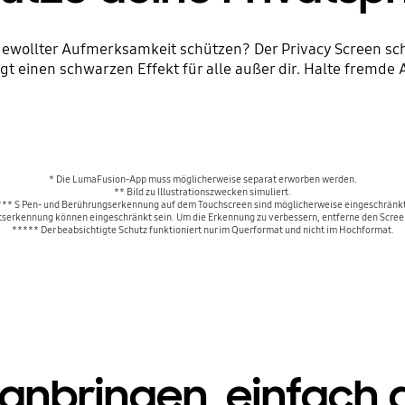
ungewollter Aufmerksamkeit schützen? Der Privacy Screen s
gt einen schwarzen Effekt für alle außer dir. Halte fremde
* Die LumaFusion-App muss möglicherweise separat erworben werden.
** Bild zu Illustrationszwecken simuliert.
*** S Pen- und Berührungserkennung auf dem Touchscreen sind möglicherweise eingeschränkt
serkennung können eingeschränkt sein. Um die Erkennung zu verbessern, entferne den Screen
***** Der beabsichtigte Schutz funktioniert nur im Querformat und nicht im Hochformat.
anbringen, einfach