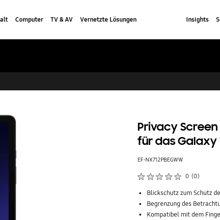
alt
Computer
TV & AV
Vernetzte Lösungen
Insights
S
Privacy Screen
für das Galaxy
EF-NX712PBEGWW
Produktbewertungen :
0
(
0
)
Anzahl der Bewertungen :
Blickschutz zum Schutz de
Begrenzung des Betrachtu
Kompatibel mit dem Fing