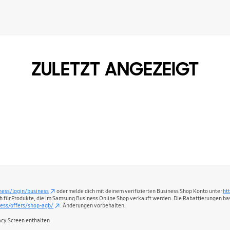
ZULETZT ANGEZEIGT
ness/login/business
oder melde dich mit deinem verifizierten Business Shop Konto unter
ht
lich für Produkte, die im Samsung Business Online Shop verkauft werden. Die Rabattierungen ba
ess/offers/shop-agb/
. Änderungen vorbehalten.
acy Screen enthalten