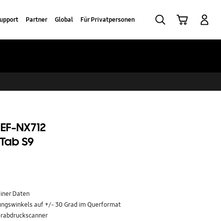
Suchen
Warenkorb
Anmelden
upport
Partner
Global
Für Privatpersonen
 EF-NX712
 Tab S9
iner Daten
ngswinkels auf +/- 30 Grad im Querformat
erabdruckscanner