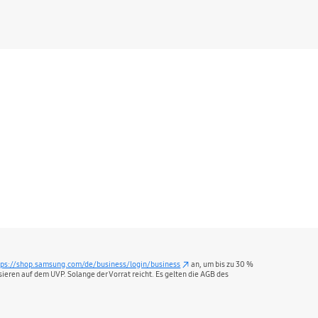
tps://shop.samsung.com/de/business/login/business
an, um bis zu 30 %
sieren auf dem UVP. Solange der Vorrat reicht. Es gelten die AGB des