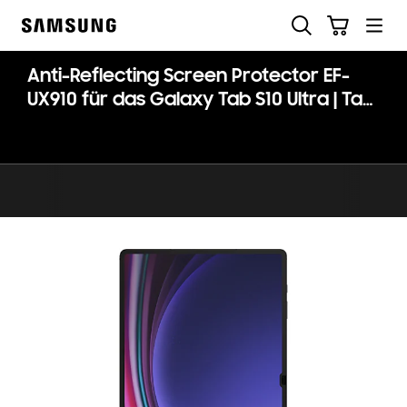
Skip
Suchen
Warenkorb
to
Samsung
content
Anti-Reflecting Screen Protector EF-
UX910 für das Galaxy Tab S10 Ultra | Tab
S9 Ultra