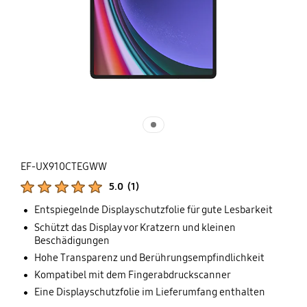
EF-UX910CTEGWW
Produktbewertungen :
5.0
(
1
)
Anzahl der Bewertungen :
Entspiegelnde Displayschutzfolie für gute Lesbarkeit
Schützt das Display vor Kratzern und kleinen
Beschädigungen
Hohe Transparenz und Berührungsempfindlichkeit
Kompatibel mit dem Fingerabdruckscanner
Eine Displayschutzfolie im Lieferumfang enthalten