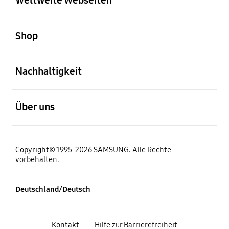
öffnen
Shop
öffnen
Nachhaltigkeit
öffnen
Über uns
Copyright© 1995-2026 SAMSUNG. Alle Rechte
vorbehalten.
Deutschland/Deutsch
Kontakt
Hilfe zur Barrierefreiheit