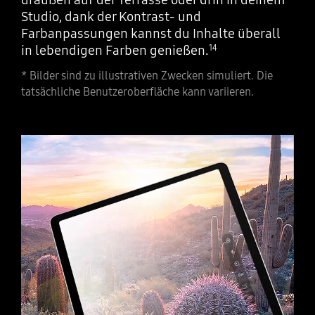
Studio, dank der Kontrast- und
Farbanpassungen kannst du Inhalte überall
in lebendigen Farben genießen.
14
* Bilder sind zu illustrativen Zwecken simuliert. Die
tatsächliche Benutzeroberfläche kann variieren.
A Galaxy Tab S9 Ultra displaying at full screen rays of sunlight over a mountain captured by its camera and the glare gradually reducing to show a clearer image thanks to Vision Booster.