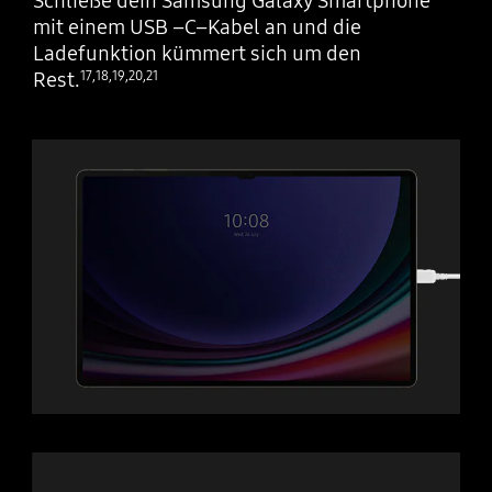
Schließe dein Samsung Galaxy Smartphone
mit einem USB –C–Kabel an und die
Ladefunktion kümmert sich um den
Rest.
17
,
18
,
19
,
20
,
21