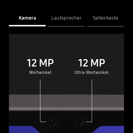
Kamera
Lautsprecher
Seitentaste
Kamera
Tab S9 Ultra
Tab S9 Ultra
Tab S9+
Tab S9+
Tab S9
Tab S9
12 MP
12 MP
Weitwinkel
Ultra-Weitwinkel