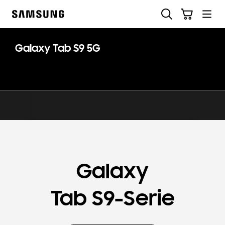
Skip
Suchen
Warenkorb
to
Samsung
content
Galaxy Tab S9 5G
Galaxy
Tab S9-Serie