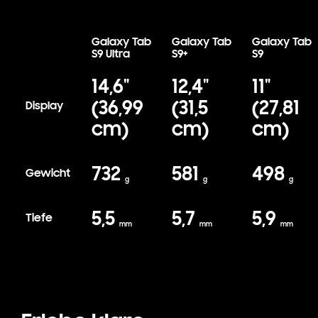
Galaxy Tab
Galaxy Tab
Galaxy Tab
S9 Ultra
S9+
S9
Compare Tab S9 series
14,6"
12,4"
11"
(36,99
(31,5
(27,81
Display
cm)
cm)
cm)
732
581
498
Gewicht
g
g
g
5,5
5,7
5,9
Tiefe
mm
mm
mm