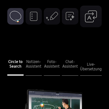
Circle to
Notizen-
Foto-
Chat-
Live-
Search
Assistent
Assistent
Assistent
Übersetzung
Circle to Search