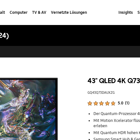
alt
Computer
TV & AV
Vernetzte Lösungen
Insights
S
24)
43" QLED 4K Q7
GQ43Q73DAUXZG
Produktbewertungen :
5.0
(
1
)
Anzahl der Bewertungen :
Der Quantum-Prozessor 4K 
Mit Motion Xcelerator flü
erleben
Mit Quantum HDR hohen Ko
Samsung Smart Hub & Gami