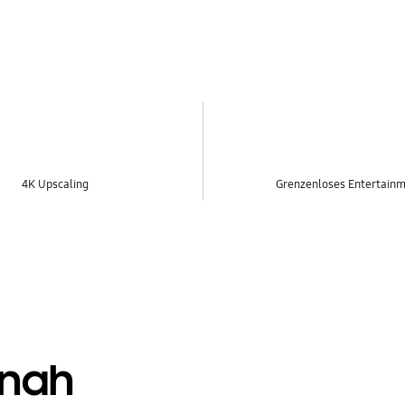
4K Upscaling
Grenzenloses Entertain
 nah