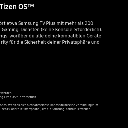
 Tizen OS™
ört etwa Samsung TV Plus mit mehr als 200
Gaming-Diensten (keine Konsole erforderlich).
ings, worüber du alle deine kompatiblen Geräte
ity für die Sicherheit deiner Privatsphäre und
 werden.

g Tizen OS™  erforderlich.

 Apps. Wenn du dich nicht anmeldest, kannst du nur eine Verbindung zum 
. einen PC oder ein Smartphone), um ein Samsung-Konto zu erstellen.