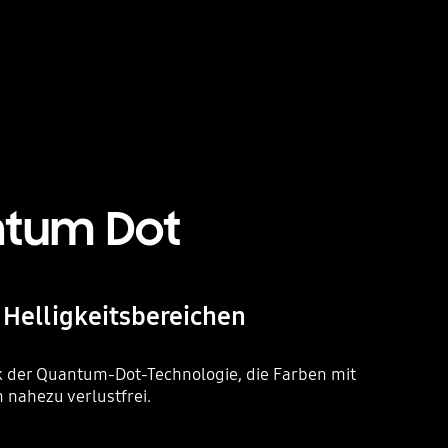
ntum Dot
 Helligkeitsbereichen
ank der Quantum-Dot-Technologie, die Farben mit
 nahezu verlustfrei.
Playing video