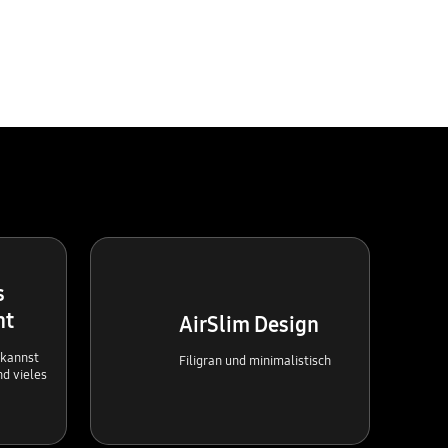
s
nt
AirSlim Design
 kannst
Filigran und minimalistisch
nd vieles