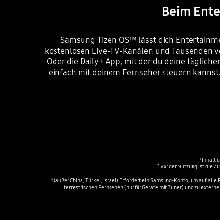
Beim Ente
Samsung Tizen OS™ lässt dich Entertainme
kostenlosen Live-TV-Kanälen und Tausenden vo
Oder die Daily+ App, mit der du deine täglich
einfach mit deinem Fernseher steuern kannst. 
¹ Inhalt
² Vor der Nutzung ist die 
⁴ (außer China, Türkei, Israel) Erfordert ein Samsung-Konto, um auf al
terrestrischen Fernsehen (nur für Geräte mit Tuner) und zu externe