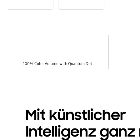
Großes Entertainment | Samsung Tizen OS
Sichere deinen TV mit Knox Security I Samsung
key features
100% Color Volume with Quantum Dot
Mit künstlicher
Intelligenz ganz