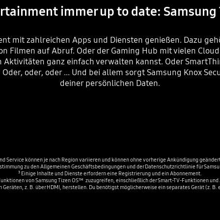
rtainment immer up to date: Samsung
nt mit zahlreichen Apps und Diensten genießen. Dazu geh
n Filmen auf Abruf. Oder der Gaming Hub mit vielen Cloud-
en Aktivitäten ganz einfach verwalten kannst. Oder SmartTh
Oder, oder, oder ... Und bei allem sorgt Samsung Knox Secur
deiner persönlichen Daten.
 und Service können je nach Region variieren und können ohne vorherige Ankündigung geändert
Zustimmung zu den Allgemeinen Geschäftsbedingungen und der Datenschutzrichtlinie für Samsun
³ Einige Inhalte und Dienste erfordern eine Registrierung und ein Abonnement.

le Funktionen von Samsung Tizen OS™  zuzugreifen, einschließlich der Smart-TV-Funktionen und
n Geräten, z. B. über HDMI, herstellen. Du benötigst möglicherweise ein separates Gerät (z. B