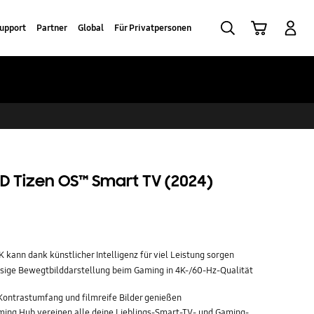
Suchen
Warenkorb
Anmelden
upport
Partner
Global
Für Privatpersonen
3D Tizen OS™ Smart TV (2024)
kann dank künstlicher Intelligenz für viel Leistung sorgen
ssige Bewegtbilddarstellung beim Gaming in 4K-/60-Hz-Qualität
ntrastumfang und filmreife Bilder genießen
ng Hub vereinen alle deine Lieblings-Smart-TV- und Gaming-