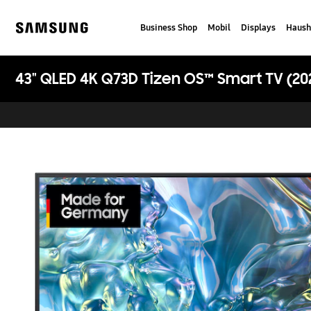
Skip
to
Business Shop
Mobil
Displays
Haush
content
Samsung
43" QLED 4K Q73D Tizen OS™ Smart TV (20