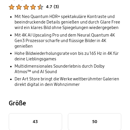
Produktbewertungen :
4.7
(
3
)
Anzahl der Bewertungen :
Mit Neo Quantum HDR+ spektakuläre Kontraste und
beeindruckende Details genießen und durch Glare Free
wird ein klares Bild ohne Spiegelungen wiedergegeben
Mit 4K AI Upscaling Pro und dem Neural Quantum 4K
Gen3 Prozessor scharfe und flüssige Bilder in 4K
genießen
Hohe Bildwiederholungsrate von bis zu 165 Hz in 4K für
deine Lieblingsgames
Multidimensionales Sounderlebnis durch Dolby
Atmos™ und AI Sound
Der Art Store bringt die Werke weltberühmter Galerien
direkt digital in dein Wohnzimmer
Größe
43
50