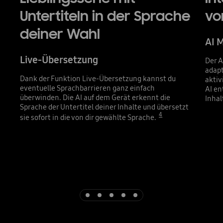
Untertiteln in der Sprache
vo
deiner Wahl
AI 
Live-Übersetzung
Der A
adapt
Dank der Funktion Live-Übersetzung kannst du
aktiv
eventuelle Sprachbarrieren ganz einfach
AI e
überwinden. Die AI auf dem Gerät erkennt die
Inhal
Sprache der Untertitel deiner Inhalte und übersetzt
4
sie sofort in die von dir gewählte Sprache.
Indicator 1
Indicator 2
Indicator 3
Indicator 4
Indicator 5