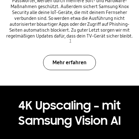
Passwörter, werden durch mehrere Soft- und Hardware-
Maßnahmen geschützt. Außerdem sichert Samsung Knox
Security alle deine IoT-Geräte, die mit deinem Fernseher
verbunden sind. So werden etwa die Ausführung nicht
autorisierter bösartiger Apps oder der Zugriff auf Phishing-
Seiten automatisch blockiert. Zu guter Letzt sorgen wir mit
regelmäßigen Updates dafür, dass dein TV-Gerät sicher bleibt.
1
Mehr erfahren
4K Upscaling – mit
Samsung Vision AI
Playing video