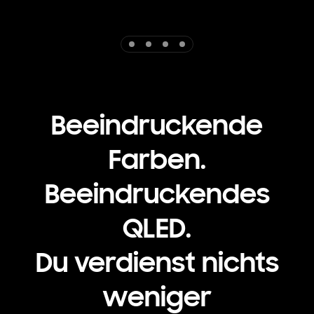
Indicator 1
Indicator 2
Indicator 3
Indicator 4
Beeindruckende
Farben.
Beeindruckendes
QLED.
Du verdienst nichts
weniger