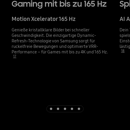
Gaming mit bis zu 165 Hz
Sp
Motion Xcelerator 165 Hz
AI 
Genieße kristallklare Bilder bei schneller
Dein 
Geschwindigkeit. Die einzigartige Dynamic-
spiel
Refresh-Technologie von Samsung sorgt für
Einst
ruckelfreie Bewegungen und optimierte VRR-
lästi
18
Performance – für Games mit bis zu 4K und 165 Hz.
17
Indicator 1
Indicator 2
Indicator 3
Indicator 4
Indicator 5