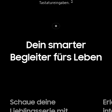
3
Tastatureingaben.
Indicator 1
Dein smarter
Begleiter fürs Leben
Playing video
Schaue deine
Er
Lieblingsserie mit
in