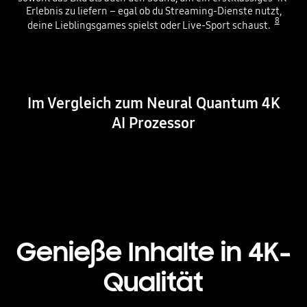
Erlebnis zu liefern – egal ob du Streaming-Dienste nutzt,
8
deine Lieblingsgames spielst oder Live-Sport schaust.
Playing video
Im Vergleich zum Neural Quantum 4K
AI Prozessor
Genieße Inhalte in 4K-
Qualität