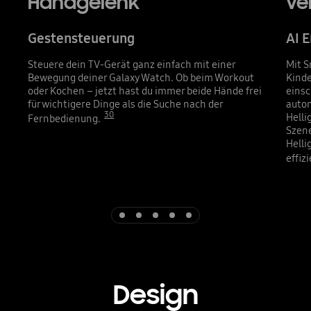
Handgelenk
ve
Gestensteuerung
AI 
Steuere dein TV-Gerät ganz einfach mit einer
Mit S
Bewegung deiner Galaxy Watch. Ob beim Workout
Kinde
oder Kochen – jetzt hast du immer beide Hände frei
einsc
für wichtigere Dinge als die Suche nach der
autom
30
Helli
Fernbedienung.
Szene
Helli
effiz
Indicator 1
Indicator 2
Indicator 3
Indicator 4
Indicator 5
Design