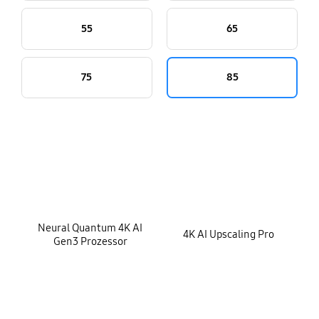
55
65
75
85
key features
Neural Quantum 4K AI
4K AI Upscaling Pro
Gen3 Prozessor