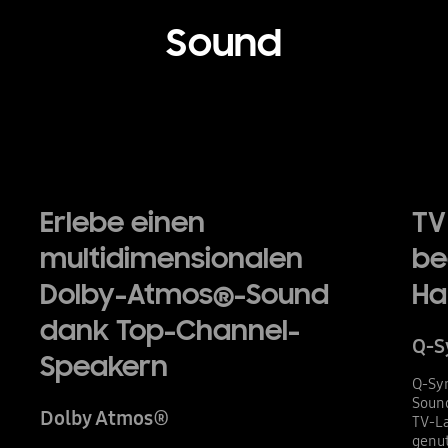
Sound
Playing video
Erlebe einen
TV
multidimensionalen
be
Dolby-Atmos®-Sound
Ha
dank Top-Channel-
Q-S
Speakern
Q-Sy
Sound
Dolby Atmos®
TV-La
genut