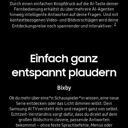
Durch einen einfachen Knopfdruck auf die AI-Taste deiner
Fernbedienung erhältst du über mehrere AI-Agenten
hinweg intelligente Antworten auf deine Fragen. Und mit
kontextbezogenen Video- und Bildvorschlägen wird deine
2
Entdeckungsreise noch spannender und interaktiver.
Playing video
Einfach ganz
entspannt plaudern
Bixby
Ob du mehr über eine*n Schauspieler*in wissen, eine neue
Serie entdecken oder das Licht dimmen willst: Dein
Samsung AI TV versteht dich und reagiert ganz von selbst.
Echtzeit-Verständnis sorgt dafür, dass du direkt auf dem
großen Bildschirm clevere, passende Antworten
bekommst – ohne feste Sprachbefehle, Menüs oder