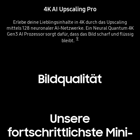
4K AI Upscaling Pro
Erlebe deine Lieblingsinhalte in 4K durch das Upscaling
mittels 128 neuronaler AI-Netzwerke. Ein Neural Quantum 4K
Gen3 AI Prozessor sorgt dafür, dass das Bild scharf und flüssig
9
bleibt.
Playing video
Bildqualität
Unsere
fortschrittlichste Mini-