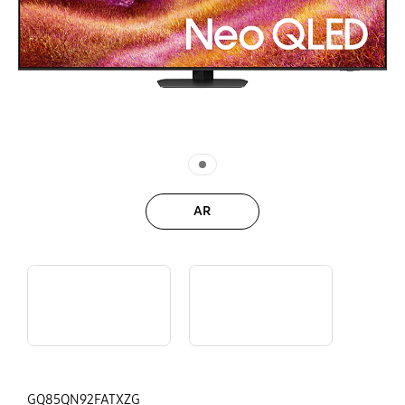
AR
Checkliste für die Lieferung übergroßer Geräte | Samsung
Samsung Vision AI ist hier das Logo vor dem Hintergrund einer Galaxie.
GQ85QN92FATXZG