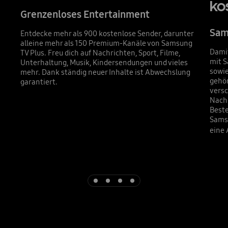
ko
Grenzenloses Entertainment
Sam
Entdecke mehr als 900 kostenlose Sender, darunter
alleine mehr als 150 Premium-Kanäle von Samsung
Damit
TV Plus. Freu dich auf Nachrichten, Sport, Filme,
mit S
Unterhaltung, Musik, Kindersendungen und vieles
sowi
mehr. Dank ständig neuer Inhalte ist Abwechslung
gehö
garantiert.
versc
Nachr
Beste
Samsu
eine 
Indicator 1
Indicator 2
Indicator 3
Indicator 4