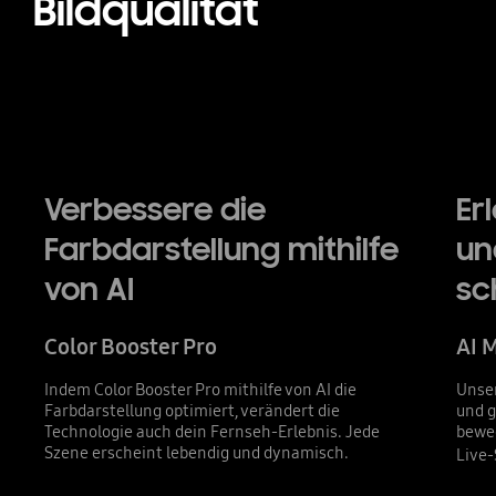
Bildqualität
Verbessere die
Er
Farbdarstellung mithilfe
un
von AI
sc
Color Booster Pro
AI 
Indem Color Booster Pro mithilfe von AI die
Unser
Farbdarstellung optimiert, verändert die
und g
Technologie auch dein Fernseh-Erlebnis. Jede
beweg
Szene erscheint lebendig und dynamisch.
Live-