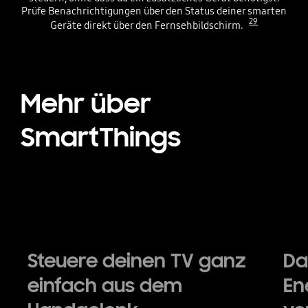
Prüfe Benachrichtigungen über den Status deiner smarten
29
Geräte direkt über den Fernsehbildschirm.
Playing video
Mehr über
SmartThings
Steuere deinen TV ganz
Da
einfach aus dem
En