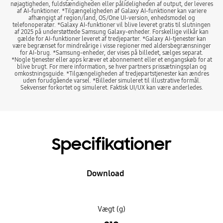
nøjagtigheden, fuldstændigheden eller pålideligheden af output, der leveres
af AI-funktioner. *Tilgængeligheden af Galaxy AI-funktioner kan variere
afhængigt af region/land, OS/One UI-version, enhedsmodel og
telefonoperatør. *Galaxy AI-funktioner vil blive leveret gratis til slutningen
af 2025 på understøttede Samsung Galaxy-enheder. Forskellige vilkår kan
gælde for AI-funktioner leveret af tredjeparter. *Galaxy AI-tjenester kan
være begrænset for mindreårige i visse regioner med aldersbegrænsninger
for AI-brug. *Samsung-enheder, der vises på billedet, sælges separat.
*Nogle tjenester eller apps kræver et abonnement eller et engangskøb for at
blive brugt. For mere information, se hver partners prissætningsplan og
omkostningsguide. *Tilgængeligheden af tredjepartstjenester kan ændres
uden forudgående varsel. *Billeder simuleret til illustrative formål.
Sekvenser forkortet og simuleret. Faktisk UI/UX kan være anderledes.
Specifikationer
Download
Vægt (g)