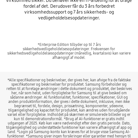
virksomhed sikker. Du behøver ikke en IT-afdeling for at drage
fordel af det. Derudover får du 3 års forbedret
virksomhedssupport og 7 års sikkerheds- og
vedligeholdelsesopdateringer.
*Enterprise Edition tilbyder op til 7 års
sikkerhedsvedligeholdelsesopdateringer. Frekvensen for
sikkerhedsvedligeholdelsesopdateringer (månedlig, kvartalsvis) kan variere
afhængigt af model.
*Alle specifikationer og beskrivelser, der gives her, kan afvige fra de faktiske
specifikationer og beskrivelser for produktet. Samsung forbeholder sig
retten til at foretage ændringer i dette dokument og produktet, der beskrives
her, når som helst, uden forpligtelse for Samsung til at give besked om
sådanne ændringer. Al funktionalitet, funktioner, specifikationer, GUI og
anden produktinformation, der gives i dette dokument, inklusive, men ikke
begrænset til, fordele, design, prissætning, komponenter, ydeevne,
tilgængelighed og kapacitet for produktet, kan ændres uden forudgående
varsel eller forpligtelse. Indholdet på skærmen er simulerede billeder og er
kun til demonstrationsformål. *Brug af AI-funktioner er gratis indtil
udgangen af 2025. Køb kan være nødvendigt efter den gratis periode. Dato,
tilgængelighed og understøttede funktioner kan variere afhængigt af app og
land. *Login på Samsung-konto kan kræves for at bruge visse Samsung AI-
funktioner. *Samsung giver ingen forsikringer eller garantier med hensyn til