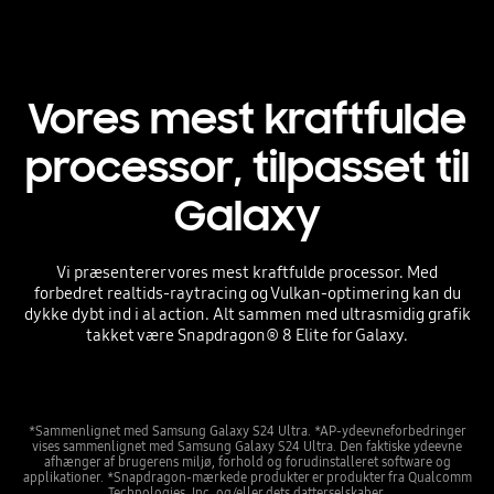
Vores mest kraftfulde
processor, tilpasset til
Galaxy
Vi præsenterer vores mest kraftfulde processor. Med
forbedret realtids-raytracing og Vulkan-optimering kan du
dykke dybt ind i al action. Alt sammen med ultrasmidig grafik
takket være Snapdragon® 8 Elite for Galaxy.
*Sammenlignet med Samsung Galaxy S24 Ultra. *AP-ydeevneforbedringer
vises sammenlignet med Samsung Galaxy S24 Ultra. Den faktiske ydeevne
afhænger af brugerens miljø, forhold og forudinstalleret software og
applikationer. *Snapdragon-mærkede produkter er produkter fra Qualcomm
Technologies, Inc. og/eller dets datterselskaber.