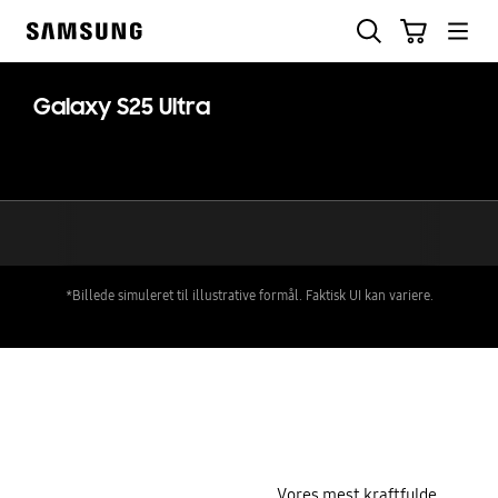
Skip
Søg
Indkøbskurv
to
Samsung
content
Galaxy S25 Ultra
*Billede simuleret til illustrative formål. Faktisk UI kan variere.
key features
Vores mest kraftfulde