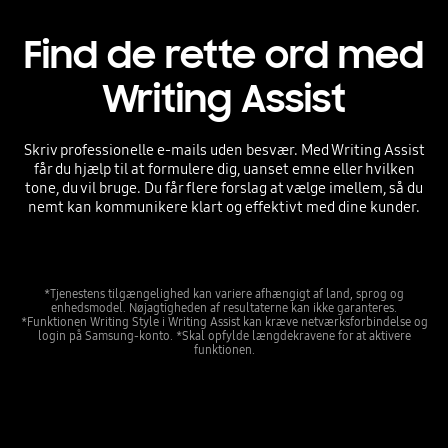
Find de rette ord med
Writing Assist
Skriv professionelle e-mails uden besvær. Med Writing Assist
får du hjælp til at formulere dig, uanset emne eller hvilken
tone, du vil bruge. Du får flere forslag at vælge imellem, så du
nemt kan kommunikere klart og effektivt med dine kunder.
*Tjenestens tilgængelighed kan variere afhængigt af land, sprog og
enhedsmodel. Nøjagtigheden af resultaterne kan ikke garanteres.
*Funktionen Writing Style i Writing Assist kan kræve netværksforbindelse og
login på Samsung-konto. *Skal opfylde længdekravene for at aktivere
funktionen.