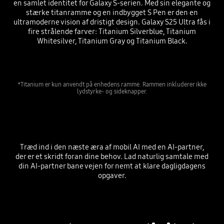
en samlet identitet for Galaxy S-serien. Med sin elegante og
stærke titanramme og en indbygget S Pen er den en
ultramoderne vision af dristigt design. Galaxy S25 Ultra fås i
fire strålende farver: Titanium Silverblue, Titanium
Whitesilver, Titanium Gray og Titanium Black.
*Titanium er kun anvendt på enhedens ramme. Rammen inkluderer ikke
lydstyrke- og sideknapper.
Træd ind i den næste æra af mobil AI med en AI-partner,
der er et skridt foran dine behov. Lad naturlig samtale med
din AI-partner bane vejen for nemt at klare dagligdagens
opgaver.