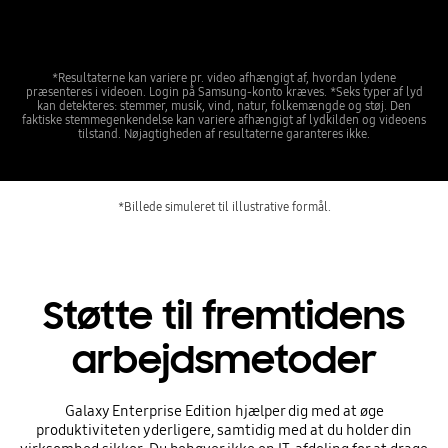
*Resultaterne kan variere pr. video afhængigt af, hvordan lydene
præsenteres i videoen. Login på Samsung-konto kræves. *Seks typer af lyd
kan detekteres: stemmer, musik, vind, natur, folkemængde og støj. Den
faktiske stemmegenkendelse kan variere afhængigt af lydkilden og videoens
tilstand. Nøjagtigheden af resultaterne garanteres ikke.
*Billede simuleret til illustrative formål.
Støtte til fremtidens
arbejdsmetoder
Galaxy Enterprise Edition hjælper dig med at øge
produktiviteten yderligere, samtidig med at du holder din