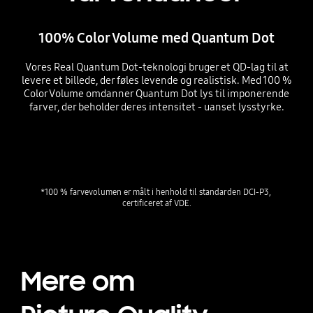
100% Color Volume med Quantum Dot
Vores Real Quantum Dot-teknologi bruger et QD-lag til at
levere et billede, der føles levende og realistisk. Med 100 %
Color Volume omdanner Quantum Dot lys til imponerende
farver, der beholder deres intensitet - uanset lysstyrke.
Playing video
*100 % farvevolumen er målt i henhold til standarden DCI-P3, 
certificeret af VDE.
Mere om