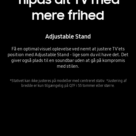
mere frihed
Adjustable Stand
Få en optimal visuel oplevelse ved nemt at justere TV'ets
position med Adjustable Stand - lige som du vil have det. Det
giver også plads til en soundbar uden at gå på kompromis
med stilen.
*Stativet kan ikke justeres på modeller med centreret stativ. *Justering af
bredde er kun tilgængelig på Q7F i 55 tommer eller større.
A QLED TV is placed on an Adjustable Stand.