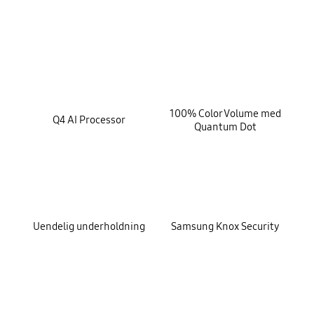
key features
100% Color Volume med
Q4 AI Processor
Quantum Dot
Uendelig underholdning
Samsung Knox Security