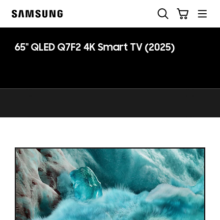
Skip
Søg
Indkøbskurv
to
Samsung
content
65" QLED Q7F2 4K Smart TV (2025)