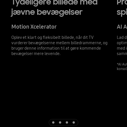
Tydeligere billede med
Pr
jævne bevægelser
sp
Motion Xcelerator
AI 
Oplev et klart og fleksibelt billede, når dit TV
Lad d
vurderer bevægelserne mellem billedrammerne, og
optim
bruger denne information til at gøre kommende
med i
bevægelser mere levende.
samm
*AI Au
konsol
Indicator 1
Indicator 2
Indicator 3
Indicator 4