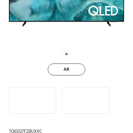
AR
Why Samsung
En person står foran et Samsung Smart-TV, der viser brugerfladen til gratis streaming. Skærmen viser apps som "Samsung TV Plus" og "euronews english" samt videominiaturer. I baggrunden ses en lampe, en plante og en soundbar i en moderne stue.
TQ65Q7F2BUXXC