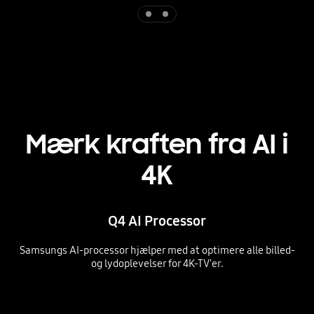
Indicator 1
Indicator 2
Mærk kraften fra AI i
4K
Q4 AI Processor
Samsungs AI-processor hjælper med at optimere alle billed-
og lydoplevelser for 4K-TV'er.
Playing video