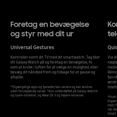
Foretag en bevægelse
Ko
og styr med dit ur
te
Universal Gestures
Qui
Kontroller nemt dit TV med dit smartwatch. Tag blot
Via d
dit Galaxy Watch på og foretag en bevægelse, fx
nøgle
som at knibe i luften for at vælge en mulighed, eller
medie
bevæg dit håndled frem og tilbage for at pause og
Remot
afspille.
fjern
ændre
telef
*Tilgængelige apps og tjenester kan variere og kan ændres
uden forudgående varsel. *Kun understøttet på Galaxy Watch4
og nyere modeller, og Wear OS 5 og højere versioner.
*Push-
tilgæn
med (T
når de
Smart 