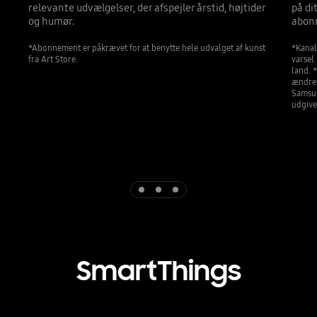
relevante udvælgelser, der afspejler årstid, højtider
på di
og humør.
abonn
*Abonnement er påkrævet for at benytte hele udvalget af kunst
*Kanal
fra Art Store.
varsel
land. 
ændres
Samsun
udgive
Indicator 1
Indicator 2
Indicator 3
SmartThings