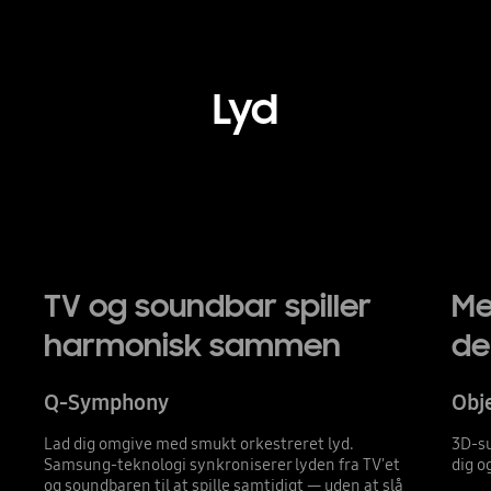
Lyd
Playing video
TV og soundbar spiller
Me
harmonisk sammen
de
Q-Symphony
Obje
Lad dig omgive med smukt orkestreret lyd.
3D-su
Samsung-teknologi synkroniserer lyden fra TV'et
dig o
og soundbaren til at spille samtidigt — uden at slå