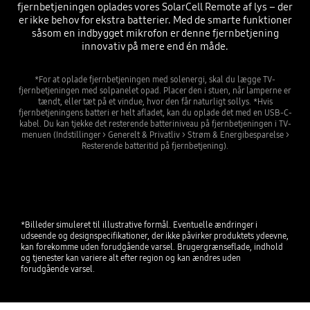
fjernbetjeningen oplades vores SolarCell Remote af lys – der
er ikke behov for ekstra batterier. Med de smarte funktioner
såsom en indbygget mikrofon er denne fjernbetjening
innovativ på mere end én måde.
*For at oplade fjernbetjeningen med solenergi, skal du lægge TV-
fjernbetjeningen med solpanelet opad. Placer den i stuen, når lamperne er
tændt, eller tæt på et vindue, hvor den får naturligt sollys. *Hvis
fjernbetjeningens batteri er helt afladet, kan du oplade det med en USB-C-
kabel. Du kan tjekke det resterende batteriniveau på fjernbetjeningen i TV-
menuen (Indstillinger > Generelt & Privatliv > Strøm & Energibesparelse >
Resterende batteritid på fjernbetjening).
*Billeder simuleret til illustrative formål. Eventuelle ændringer i
udseende og designspecifikationer, der ikke påvirker produktets ydeevne,
kan forekomme uden forudgående varsel. Brugergrænseflade, indhold
og tjenester kan variere alt efter region og kan ændres uden
forudgående varsel.