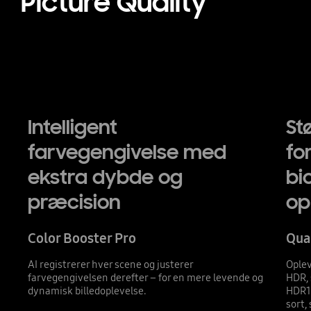
Picture Quality
Intelligent
St
farvegengivelse med
fo
ekstra dybde og
bi
præcision
op
Color Booster Pro
Qua
AI registrerer hver scene og justerer
Oplev
farvegengivelsen derefter – for en mere levende og
HDR, 
dynamisk billedoplevelse.
HDR1
sort,