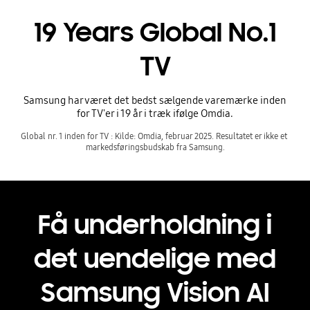
19 Years Global No.1
TV
Samsung har været det bedst sælgende varemærke inden
for TV'er i 19 år i træk ifølge Omdia.
Global nr. 1 inden for TV : Kilde: Omdia, februar 2025. Resultatet er ikke et 
markedsføringsbudskab fra Samsung.
Få underholdning i
det uendelige med
Samsung Vision AI
Playing video