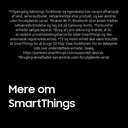
*Tilgængelig teknologi, funktioner og egenskaber kan variere afhængigt 
af land, serviceudbyder, netværksmiljø eller produkt, og kan ændres 
uden forudgående varsel. *Kræver Wi-Fi, Bluetooth eller anden trådløs 
netværksforbindelse og log ind på Samsung-konto. *Forbundne 
enheder sælges separat. *Brug af calm-teknologi kræver, at du 
accepterer privatlivsbetingelserne for både SmartThings og den 
automatisk registrerede enhed. *TV og mobil enhed skal være tilsluttet 
til SmartThings for at bruge 3D Map View-funktionen. For en detaljeret 
liste over understøttede enheder, besøg 
https://partners.smartthings.com/supported-devices. 
*Brugergrænsefladen kan ændres uden forudgående varsel.
Mere om
SmartThings