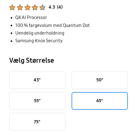
Produktbedømmelser :
4.3
(
4
)
Antal vurderinger :
Q4 AI Processor
100 % fargevolum med Quantum Dot
Uendelig underholdning
Samsung Knox Security
Vælg Størrelse
43"
50"
55"
65"
75"