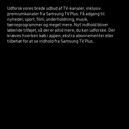
Udforsk vores brede udbud af TV-kanaler, inklusiv
premiumkanaler fra Samsung TV Plus. Få adgang til
nyheder, sport, film, underholdning, musik,
børneprogrammer og meget mere. Nyt indhold bliver
løbende tilføjet, så der er altid mere, du kan udforske. Der
kræves hverken køb i appen, ekstra abonnementer eller
tilbehør for at se indhold fra Samsung TV Plus.
Array of screens showing various content. Aerial shot reveals more screens and vast amount of content available. Endless Free Content. Other screens appear. Experience, smart, beyond. Screens move to the side as if scrolled through. TV show, sports, movie, drama, music. Upscale Your Entertainment.
Playing video