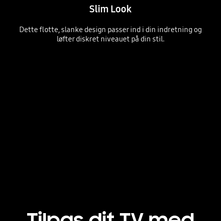
Slim Look
Dette flotte, slanke design passer ind i din indretning og
løfter diskret niveauet på din stil.
Profile view of QLED TV is on display to shows its ultra slim design.
Playing video
Tilpas dit TV med