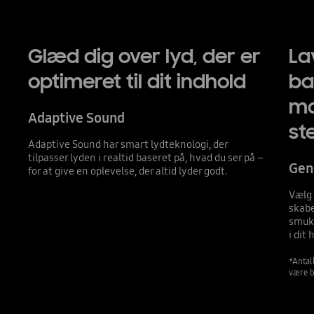
Glæd dig over lyd, der er
La
optimeret til dit indhold
ba
ma
Adaptive Sound
st
Adaptive Sound har smart lydteknologi, der
tilpasser lyden i realtid baseret på, hvad du ser på –
Gen
for at give en oplevelse, der altid lyder godt.
Vælg 
skabe
smukk
i dit 
*Antal
være b