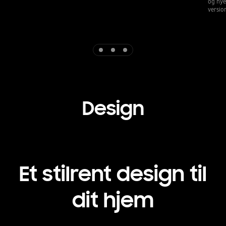
og nye
version
Indicator 1
Indicator 2
Indicator 3
Design
Et stilrent design til
dit hjem