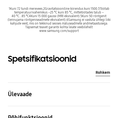
1Kuni 72 tundi merevees.2Gravitatsiooniline kiirendus kuni 1500.3Töötab
temperatuurivahemikus –25 °C kuni 85 °C, mittetöötades talub –
40 °C...85 °C4Kuni 15 000 gaussi (MRI ekvivalent).5Kuni 50 röntgenit
(lennujama röntgeniseadmete ekvivalent).6Samsung ei vastuta ühtegi liiki
kahjude eest, mis on tekkinud seoses mäluseadmete andmetaastusega.
Täpsemat teavet garantii kohta leiate veebilehelt
www.samsung.com/support
Spetsifikatsioonid
Rohkem
Ülevaade
Tooteseeria
Kiirus
Põhifunktsioonid
BAR Plus
USB 3.2 Gen 1