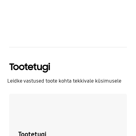
bazaarvoice Certification Label
Tootetugi
Leidke vastused toote kohta tekkivale küsimusele
Rohkem infot
Tootetugi