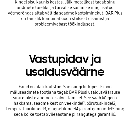
Kindel sisu kaunis kestas. Jäik metallkest tagab sinu
andmete täieliku ja turvalise säilimise ning lisatud
võtmerõngas aitab vältida seadme kaotsiminekut. BAR Plus
on täiuslik kombinatsioon stiilsest disainist ja
probleemivabast töökindlusest.
Vastupidav ja
usaldusväärne
Failid on alati kaitstud. Samsungi liidripositsioon
mäluseadmete tootjana tagab BAR Plusi usaldusväärsuse
sinu oluliste andmete salvestamisel. See saab kõigega
hakkama: seadme kest on veekindel¹, põrutuskindel2,
temperatuurikindel3, magnetikindel4 ja röntgenikindel5 ning
seda kõike toetab viieaastane piirangutega garantii6.