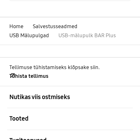
Home
Salvestusseadmed
USB Mälupulgad
USB-mälupulk BAR Plus
Tellimuse tühistamiseks klõpsake siin.
Tühista tellimus
avatud
Footer Navigation
Nutikas viis ostmiseks
avatud
Tooted
avatud