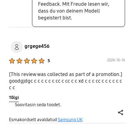
Feedback. Mit Freude lesen wir,
dass du von deinem Modell
begeistert bist.
grgege456
Product Ratings :
2024-10-14
5
[This review was collected as part of a promotion.]
goodgjdgc c c c c c c cc c cc c c xd c c c cc c c c c c c
c c
Tõlgi
Soovitasin seda toodet.
share
Esmakordselt avaldatud
Samsung UK