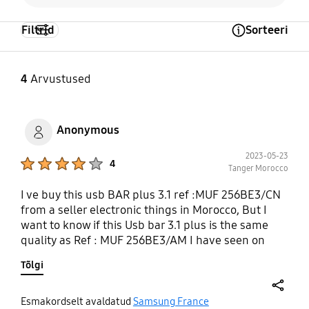
https://www.samsung.c
om/ee/support/
Filtrid
Sorteeri
Open Tooltip Layer
4
Arvustused
Anonymous
2023-05-23
Product Ratings :
4
Tanger Morocco
I ve buy this usb BAR plus 3.1 ref :MUF 256BE3/CN
from a seller electronic things in Morocco, But I
want to know if this Usb bar 3.1 plus is the same
quality as Ref : MUF 256BE3/AM I have seen on
your site . Thanks
Tõlgi
share
Esmakordselt avaldatud
Samsung France