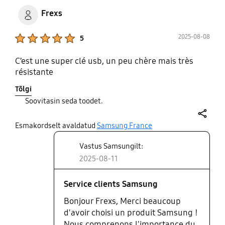
Frexs
Product Ratings :
2025-08-08
5
C’est une super clé usb, un peu chère mais très
résistante
Tõlgi
Soovitasin seda toodet.
share
Esmakordselt avaldatud
Samsung France
Vastus Samsungilt:
2025-08-11
Service clients Samsung
Bonjour Frexs, Merci beaucoup
d'avoir choisi un produit Samsung !
Nous comprenons l'importance du