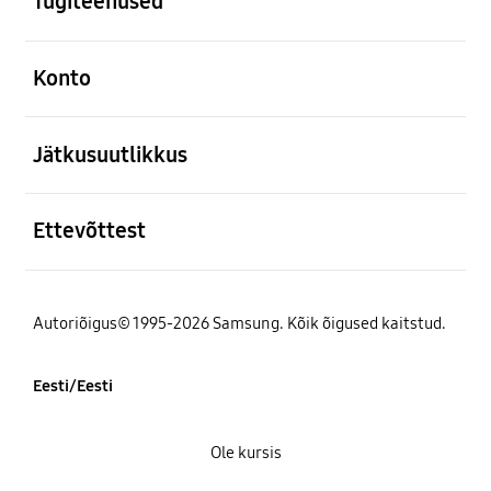
Tugiteenused
avatud
Konto
avatud
Jätkusuutlikkus
avatud
Ettevõttest
Autoriõigus© 1995-2026 Samsung. Kõik õigused kaitstud.
Eesti/Eesti
Ole kursis