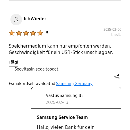
IchWieder
2025-02-05
Product Ratings :
5
Lausitz
Speichermedium kann nur empfohlen werden,
Geschwindigkeit für ein USB-Stick unschlagbar,
Tõlgi
Soovitasin seda toodet.
share
Esmakordselt avaldatud
Samsung Germany
Vastus Samsungilt:
2025-02-13
Samsung Service Team
Hallo, vielen Dank für dein