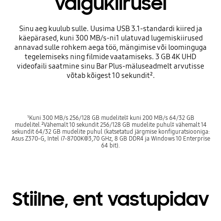
välgukiirusel
Sinu aeg kuulub sulle. Uusima USB 3.1-standardi kiired ja
käepärased, kuni 300 MB/s-ni1 ulatuvad lugemiskiirused
annavad sulle rohkem aega töö, mängimise või loominguga
tegelemiseks ning filmide vaatamiseks. 3 GB 4K UHD
videofaili saatmine sinu Bar Plus-mäluseadmelt arvutisse
võtab kõigest 10 sekundit².
¹Kuni 300 MB/s 256/128 GB mudelitel‡ kuni 200 MB/s 64/32 GB
mudelitel.²Vähemalt 10 sekundit 256/128 GB mudelite puhul‡ vähemalt 14
sekundit 64/32 GB mudelite puhul (katsetatud järgmise konfiguratsiooniga:
Asus Z370-G, Intel i7-8700K@3,70 GHz, 8 GB DDR4 ja Windows 10 Enterprise
64 bit).
Stiilne, ent vastupidav