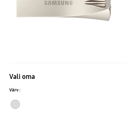
Vali oma
Värv :
Šampanja-hõbedane