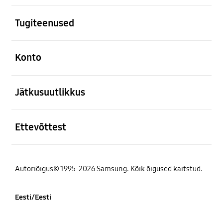
avatud
Tugiteenused
avatud
Konto
avatud
Jätkusuutlikkus
avatud
Ettevõttest
Autoriõigus© 1995-2026 Samsung. Kõik õigused kaitstud.
Eesti/Eesti