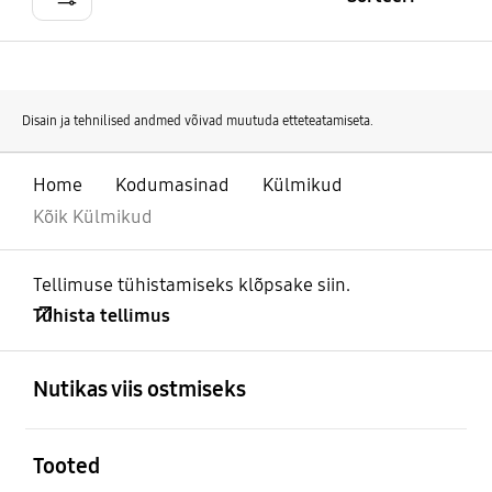
Disain ja tehnilised andmed võivad muutuda etteteatamiseta.
Home
Kodumasinad
Külmikud
Kõik Külmikud
Tellimuse tühistamiseks klõpsake siin.
Tühista tellimus
avatud
Footer Navigation
Nutikas viis ostmiseks
avatud
Tooted