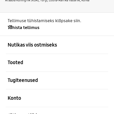
Araabia Kuningriik (KSA), Türgi, Lõuna-Aafrika Vabariik, Korea
Tellimuse tühistamiseks klõpsake siin.
Tühista tellimus
avatud
Footer Navigation
Nutikas viis ostmiseks
avatud
Tooted
avatud
Tugiteenused
avatud
Konto
avatud