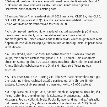
* Galaxy AI funktsioonide saadavus võib seadme mudeliti erineda. Teatud AI
funktsioonide jaoks võib olla vajalik Samsungi konto sisselogimine.
Lisateavet leiate aadressilt Samsung.com.
* Samsung Vision AI on saadaval ainult 2025. aasta Neo QLED 8K, Neo QLED,
OLED, QLED (välja arvatud Q6F) ja The Frame telerimudelitel. Samsung
Vision AI funktsioonid varieeruvad teleri mudeliti.
* AI-l põhinevad funktsioonid on saadaval valitud seadmetel ja põhinevad
meie süvaõppe mudelil, mida treenitakse eelnevalt määratletud
andmekogumi abil. Need võivad anda mittetäielikku või ebaõiget teavet. Meie
õppemudelisse võidakse aeg-ajalt lisada uusi andmekogumeid, et parandada
selle täpsust.
* Allikas: Omdia, veebruar 2026. Globaalne telerite turuosakaal tootjate
kaupa, mis põhineb aastase müügimahu ja -tulu põhjal. Omdia andmete
alusel on Samsung olnud 20 aastat järjest maailma juhtiv telerite kaubamärk.
Ainult üldiseks teabeks; see ei ole Omdia kinnitus, sertifitseering ega
soovitus.
* Allikas: Ipsos Group S.A.; Uuring viidi läbi 2025. aasta septembris 30 riigis,
ülemaailmne indeks kaalutud ostujõu pariteediga, sihtrühmaks 18–60-
aastased külmkapi või pesumasina omanikud, kokku 49 600 osalejat.
* Uuringus osalenud riigid: USA, Kanada, Mehhiko, Argentina, Brasiilia, Tšiili,
Peruu, Colombia, Ühendkuningriik, Saksamaa, Prantsusmaa, Itaalia,
Hispaania, Rootsi, Holland, Šveits, Poola, Rumeenia, Hiina, India, Austraalia,
Indoneesia, Vietnam, Tai, Malaisia, Araabia Ühendemiraadid (AÜE), Saudi