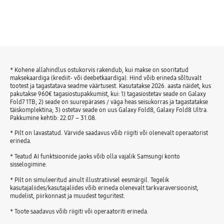
* Kohene allahindlus ostukorvis rakendub, kui makse on sooritatud
maksekaardiga (krediit- või deebetkaardiga). Hind võib erineda sõltuvalt
tootest ja tagastatava seadme väärtusest. Kasutatakse 2026. aasta näidet, kus
pakutakse 960€ tagasiostupakkumist, kui: 1) tagasiostetav seade on Galaxy
Fold7 1TB; 2) seade on suurepärases / väga heas seisukorras ja tagastatakse
täiskomplektina; 3) ostetav seade on uus Galaxy Fold8, Galaxy Fold8 Ultra.
Pakkumine kehtib: 22.07 – 31.08.
* Pilt on lavastatud. Värvide saadavus võib riigiti või olenevalt operaatorist
erineda.
* Teatud AI funktsioonide jaoks võib olla vajalik Samsungi konto
sisselogimine.
* Pilt on simuleeritud ainult illustratiivsel eesmärgil. Tegelik
kasutajaliides/kasutajaliides võib erineda olenevalt tarkvaraversioonist,
mudelist, piirkonnast ja muudest teguritest.
* Toote saadavus võib riigiti või operaatoriti erineda.