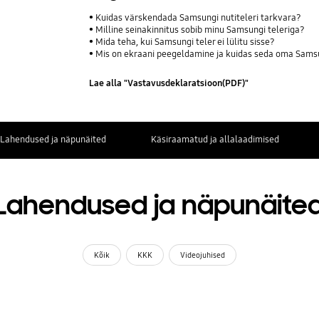
Kuidas värskendada Samsungi nutiteleri tarkvara?
Milline seinakinnitus sobib minu Samsungi teleriga?
Mida teha, kui Samsungi teler ei lülitu sisse?
Mis on ekraani peegeldamine ja kuidas seda oma Samsu
Lae alla "Vastavusdeklaratsioon(PDF)"
Lahendused ja näpunäited
Käsiraamatud ja allalaadimised
Lahendused ja näpunäite
Kõik
KKK
Videojuhised