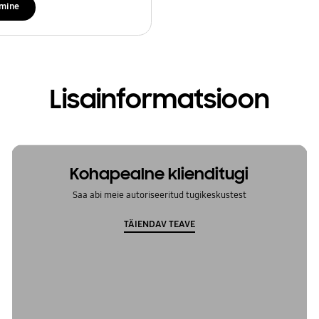
imine
Lisainformatsioon
Kohapealne klienditugi
Saa abi meie autoriseeritud tugikeskustest
TÄIENDAV TEAVE