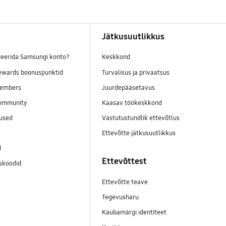
Jätkusuutlikkus
reerida Samsungi konto?
Keskkond
wards boonuspunktid
Turvalisus ja privaatsus
embers
Juurdepääsetavus
ommunity
Kaasav töökeskkond
mused
Vastutustundlik ettevõtlus
Ettevõtte jätkusuutlikkus
d
Ettevõttest
skoodid
Ettevõtte teave
Tegevusharu
Kaubamärgi identiteet