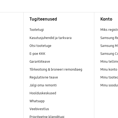
Tugiteenused
Konto
Tootetugi
Miks regist
Kasutusjuhendid ja tarkvara
Samsung Re
Otsi tootetuge
Samsung M
E-poe KKK
Samsung C
Garantiiteave
Minu telli
Tõrkeotsing & broneeri remondiaeg
Minu konto
Regulatiivne teave
Minu toote
Jälgi oma remonti
Minu soodu
Hoolduskeskused
Whatsapp
Veebivestlus
Prioriteetne klienditugi