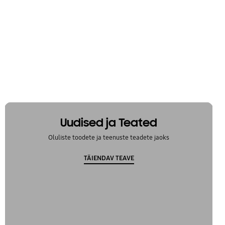
Uudised ja Teated
Oluliste toodete ja teenuste teadete jaoks
TÄIENDAV TEAVE