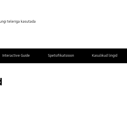
ngi teleriga kasutada
Interactive Guide
Spetsifikatsioon
Kasulikud lingid
Lisainformatsioon
Kontaktinfo
d