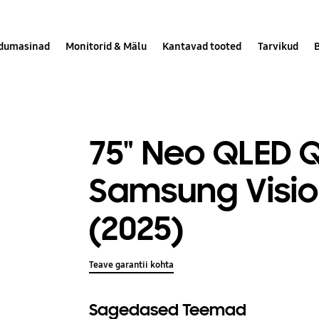
dumasinad
Monitorid & Mälu
Kantavad tooted
Tarvikud
75" Neo QLED 
Samsung Visio
(2025)
Teave garantii kohta
Sagedased Teemad