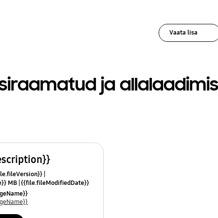
Vaata lisa
siraamatud ja allalaadimi
escription}}
le.fileVersion}}
ze}} MB
{{file.fileModifiedDate}}
mes}}
uageName}}
uageName}}