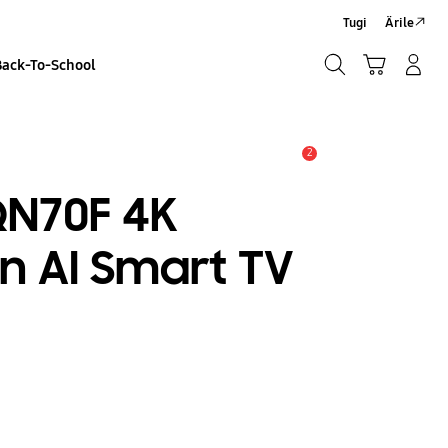
Tugi
Ärile
Otsi
Ostukäru
Sisselogimine/Registreeru
Back-To-School
Otsi
2
Hoiatus
QN70F 4K
n AI Smart TV