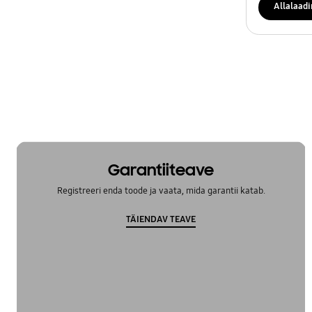
TV_Muud
Allalaad
Toide
Võrk
OT_Others
Garantiiteave
Registreeri enda toode ja vaata, mida garantii katab.
TÄIENDAV TEAVE