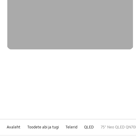
Avaleht
Toodete abi ja tugi
Telerid
QLED
75" Neo QLED QN70F