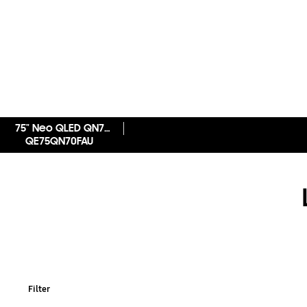
75" Neo QLED QN70F 4K Samsung Vision AI Smart TV (2025)
QE75QN70FAU
Filter