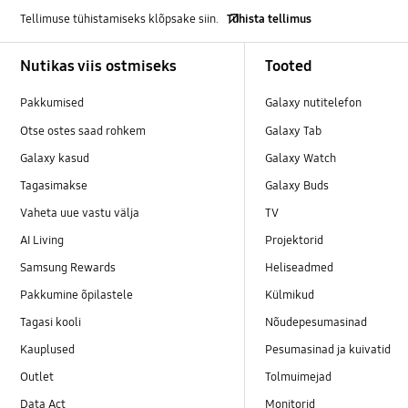
Tellimuse tühistamiseks klõpsake siin.
Tühista tellimus
Footer Navigation
Nutikas viis ostmiseks
Tooted
Pakkumised
Galaxy nutitelefon
Otse ostes saad rohkem
Galaxy Tab
Galaxy kasud
Galaxy Watch
Tagasimakse
Galaxy Buds
Vaheta uue vastu välja
TV
AI Living
Projektorid
Samsung Rewards
Heliseadmed
Pakkumine õpilastele
Külmikud
Tagasi kooli
Nõudepesumasinad
Kauplused
Pesumasinad ja kuivatid
Outlet
Tolmuimejad
Data Act
Monitorid