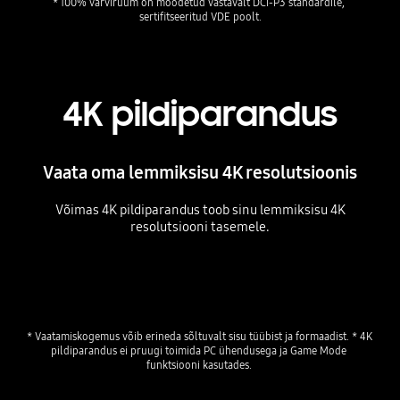
* 100% värviruum on mõõdetud vastavalt DCI-P3 standardile, 
sertifitseeritud VDE poolt.
4K pildiparandus
Vaata oma lemmiksisu 4K resolutsioonis
Võimas 4K pildiparandus toob sinu lemmiksisu 4K
resolutsiooni tasemele.
Playing video
* Vaatamiskogemus võib erineda sõltuvalt sisu tüübist ja formaadist. * 4K 
pildiparandus ei pruugi toimida PC ühendusega ja Game Mode 