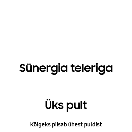
Playing video
Sünergia teleriga
Üks pult
Kõigeks piisab ühest puldist