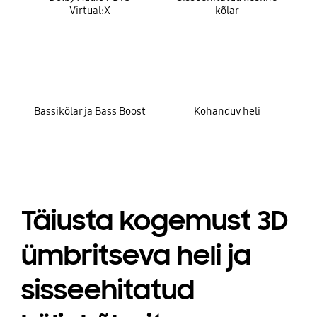
Virtual:X
kõlar
Bassikõlar ja Bass Boost
Kohanduv heli
Täiusta kogemust 3D
ümbritseva heli ja
sisseehitatud