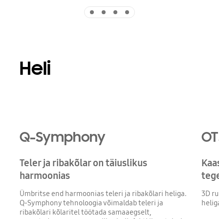
Indicator 1
Indicator 2
Indicator 3
Indicator 4
Heli
Playing video
Q-Symphony
OT
Teler ja ribakõlar on täiuslikus
Kaas
harmoonias
teg
Ümbritse end harmoonias teleri ja ribakõlari heliga.
3D ru
Q-Symphony tehnoloogia võimaldab teleri ja
helig
ribakõlari kõlaritel töötada samaaegselt,