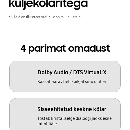
küljekõlaritega
* Pildid on illustreerivad. * TV on müügil eraldi.
4 parimat omadust
Dolby Audio / DTS Virtual:X
Kaasahaarav heli kõikjal sinu ümber
Sisseehitatud keskne kõlar
Tõstab kristallselge dialoogi jaoks esile
inimhääle