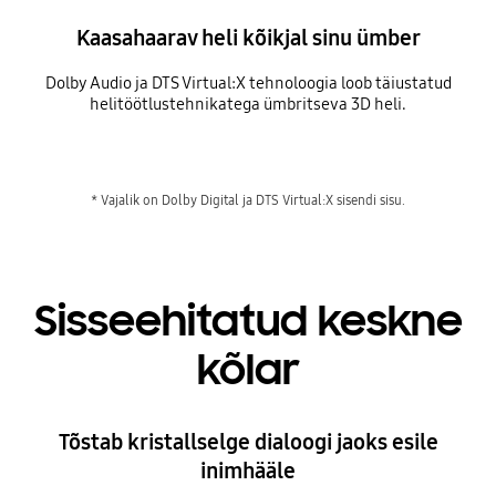
Kaasahaarav heli kõikjal sinu ümber
Dolby Audio ja DTS Virtual:X tehnoloogia loob täiustatud
helitöötlustehnikatega ümbritseva 3D heli.
Playing video
* Vajalik on Dolby Digital ja DTS Virtual:X sisendi sisu.
Sisseehitatud keskne
kõlar
Tõstab kristallselge dialoogi jaoks esile
inimhääle