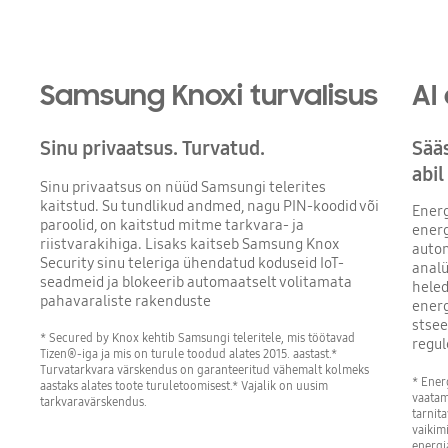
Samsung Knoxi turvalisus
AI
Sinu privaatsus. Turvatud.
Sääs
abil
Sinu privaatsus on nüüd Samsungi telerites
kaitstud. Su tundlikud andmed, nagu PIN-koodid või
Energ
paroolid, on kaitstud mitme tarkvara- ja
energ
riistvarakihiga. Lisaks kaitseb Samsung Knox
autom
Security sinu teleriga ühendatud koduseid IoT-
analü
seadmeid ja blokeerib automaatselt volitamata
heled
pahavaraliste rakenduste
energ
stsee
* Secured by Knox kehtib Samsungi teleritele, mis töötavad
regul
Tizen®-iga ja mis on turule toodud alates 2015. aastast.*
Turvatarkvara värskendus on garanteeritud vähemalt kolmeks
* Ener
aastaks alates toote turuletoomisest.* Vajalik on uusim
vaatam
tarkvaravärskendus.
tarnit
vaikimi
energi