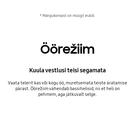
* Mängukonsool on müügil eraldi.
Öörežiim
Kuula vestlusi teisi segamata
Vaata telerit kas või kogu öö, muretsemata teiste äratamise
pärast. Öörežiim vähendab bassihelisid, nii et heli on
pehmem, aga jätkuvalt selge.
A man is watching TV during the daytime when it's bright. The TV has a Soundbar underneath with audio bars that plays the level of activity. As night falls and the room darkens, Night Mode is turned on. The rigid audio bars become looser and wavier, indicating that the type of sound has changed.