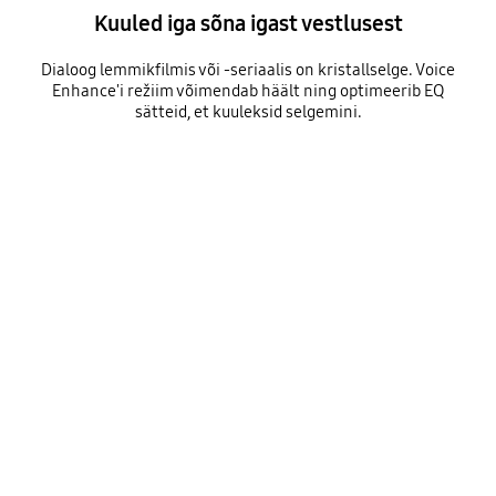
Kuuled iga sõna igast vestlusest
Dialoog lemmikfilmis või -seriaalis on kristallselge. Voice
Enhance'i režiim võimendab häält ning optimeerib EQ
sätteid, et kuuleksid selgemini.
A TV shows a scene of two women talking. Underneath the TV is a Soundbar with audio bars that indicate the level of activity. As Voice Enhance mode slides from OFF to ON, the audio bars play at a greater level of activity, indicating that voice audio has been boosted.
Playing video