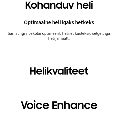
Kohanduv heli
Optimaalne heli igaks hetkeks
Samsungi ribakõlar optimeerib heli, et kuuleksid selgelt iga
heli ja häält.
Playing video
Helikvaliteet
Voice Enhance