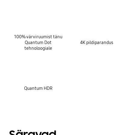
key features
100% värviruumist tänu
Quantum Dot
4K pildiparandus
tehnoloogiale
Quantum HDR
Säravad,