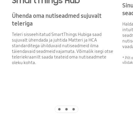
SmartThings Hub
Sinu
sea
Ühenda oma nutiseadmed sujuvalt
teleriga
Halda
intui
Teleri sisseehitatud SmartThings Hubiga saad
seadm
sujuvalt ühendada ja juhtida Matteri ja HCA
nutis
standarditega ühilduvaid nutiseadmeid ilma
vaad
täiendavaid seadmeid vajamata. Võimalik isegi otse
teleriekraanilt saada teateid oma nutiseadmete
* Pilt 
oleku kohta.
võidak
Indicator 1
Indicator 2
Indicator 3