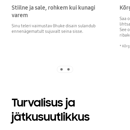
Stiilne ja sale, rohkem kui kunagi
Kõr
varem
Saa o
lihts
Sinu teleri vaimustav õhuke disain sulandub
See o
ennenägematult sujuvalt seina sisse.
ribak
* Kõrgu
Indicator 1
Indicator 2
Turvalisus ja
jätkusuutlikkus