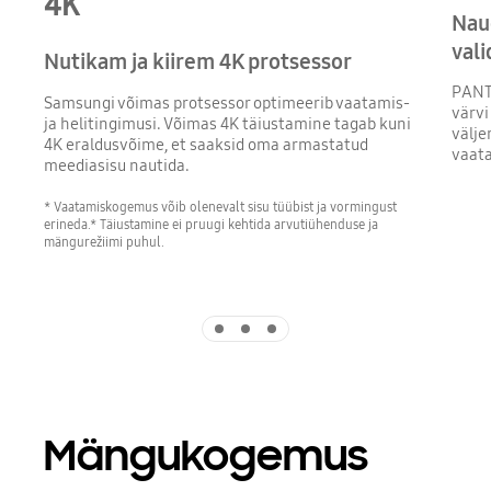
4K
Nau
vali
Nutikam ja kiirem 4K protsessor
PANT
Samsungi võimas protsessor optimeerib vaatamis-
värvi
ja helitingimusi. Võimas 4K täiustamine tagab kuni
välje
4K eraldusvõime, et saaksid oma armastatud
vaat
meediasisu nautida.
* Vaatamiskogemus võib olenevalt sisu tüübist ja vormingust
erineda.* Täiustamine ei pruugi kehtida arvutiühenduse ja
mängurežiimi puhul.
Indicator 1
Indicator 2
Indicator 3
Mängukogemus