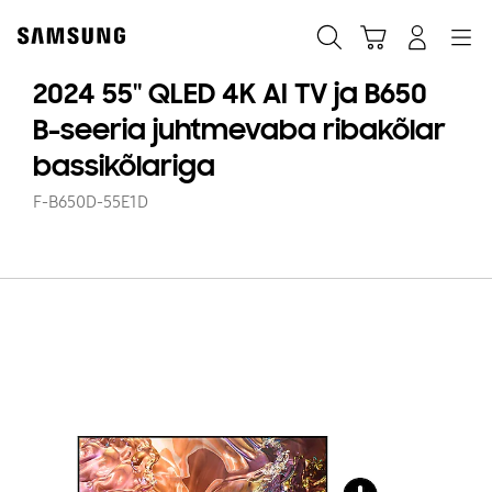
Skip
Skip
to
to
Otsi
Ostukäru
Sisselogimine
Navigation
content
accessibility
help
2024 55'' QLED 4K AI TV ja B650
B-seeria juhtmevaba ribakõlar
bassikõlariga
F-B650D-55E1D
20
55'
Q
4
AI