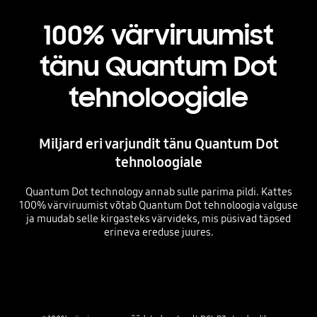
100% värviruumist
tänu Quantum Dot
tehnoloogiale
Miljard eri varjundit tänu Quantum Dot
tehnoloogiale
Quantum Dot technology annab sulle parima pildi. Kattes
100% värviruumist võtab Quantum Dot tehnoloogia valguse
ja muudab selle kirgasteks värvideks, mis püsivad täpsed
erineva ereduse juures.
Playing video