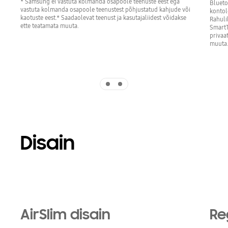
* Samsung ei vastuta kolmanda osapoole teenuste eest ega
Blueto
vastuta kolmanda osapoole teenustest põhjustatud kahjude või
kontol
kaotuste eest.* Saadaolevat teenust ja kasutajaliidest võidakse
Rahuli
ette teatamata muuta.
SmartT
privaat
muuta
Indicator 1
Indicator 2
Disain
Playing video
AirSlim disain
Re