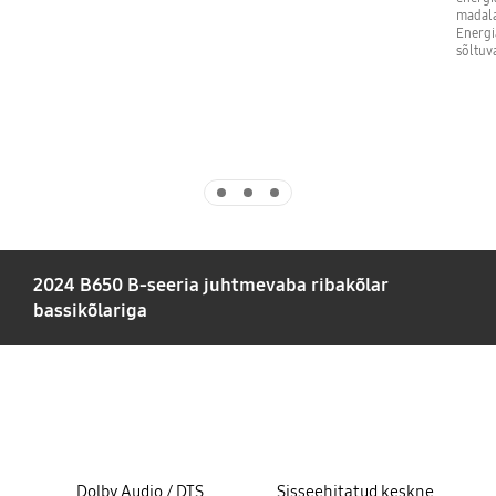
madala
Energi
sõltuv
Indicator 1
Indicator 2
Indicator 3
2024 B650 B-seeria juhtmevaba ribakõlar
bassikõlariga
key features
Dolby Audio / DTS
Sisseehitatud keskne