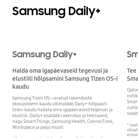
Samsung Daily+
Samsung Daily+
Sm
Halda oma igapäevaseid tegevusi ja
Tee 
elustiili hõlpsamini Samsung Tizen OS-i
Sma
kaudu
Optim
nutik
Samsung Tizen OS-i avatud rakenduste
Smart
ökosüsteemi kaudu võimaldab Daily+ hõlpsasti
nutik
teleri kaudu hallata oma igapäevaseid tegevusi ja
seadm
elustiili. Daily+ sisaldab rakendusi ja teenuseid,
nagu SmartThings, Samsung Health, ConnecTime,
* Saad
Workspace ja palju muud.
võivad
erined