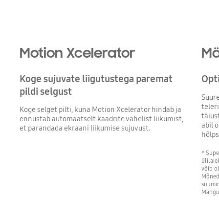
Motion Xcelerator
Mä
Koge sujuvate liigutustega paremat
Opt
pildi selgust
Suure
teler
Koge selget pilti, kuna Motion Xcelerator hindab ja
täiu
ennustab automaatselt kaadrite vahelist liikumist,
abil 
et parandada ekraani liikumise sujuvust.
hõlps
* Supe
ülilai
võib o
Mõned 
suumim
Mängur