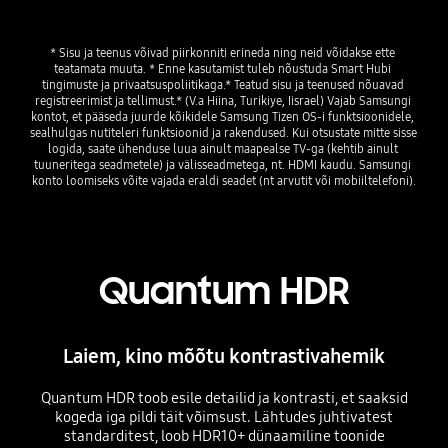
* Sisu ja teenus võivad piirkonniti erineda ning neid võidakse ette 
teatamata muuta. * Enne kasutamist tuleb nõustuda Smart Hubi 
tingimuste ja privaatsuspoliitikaga.* Teatud sisu ja teenused nõuavad 
registreerimist ja tellimust.* (V.a Hiina, Turikiye, Iisrael) Vajab Samsungi 
kontot, et pääseda juurde kõikidele Samsung Tizen OS-i funktsioonidele, 
sealhulgas nutiteleri funktsioonid ja rakendused. Kui otsustate mitte sisse 
logida, saate ühenduse luua ainult maapealse TV-ga (kehtib ainult 
tuuneritega seadmetele) ja välisseadmetega, nt. HDMI kaudu. Samsungi 
Quantum HDR
Laiem, kino mõõtu kontrastivahemik
Quantum HDR toob esile detailid ja kontrasti, et saaksid
kogeda iga pildi täit võimsust. Lähtudes juhtivatest
standarditest, loob HDR10+ dünaamiline toonide