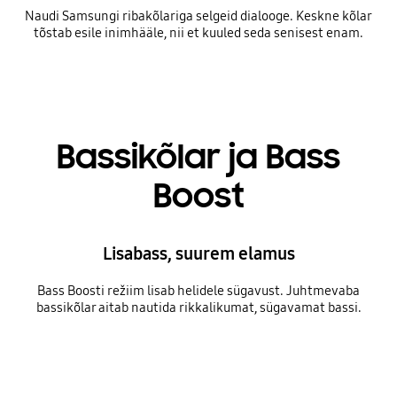
Naudi Samsungi ribakõlariga selgeid dialooge. Keskne kõlar
tõstab esile inimhääle, nii et kuuled seda senisest enam.
Bassikõlar ja Bass
Boost
Lisabass, suurem elamus
Bass Boosti režiim lisab helidele sügavust. Juhtmevaba
bassikõlar aitab nautida rikkalikumat, sügavamat bassi.
Playing video