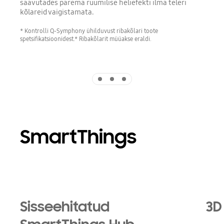
saavutades parema ruumilise heliefekti ilma teleri
kõlareid vaigistamata.
* Kontrolli Q-Symphony ühilduvust ribakõlari toote
spetsifikatsioonidest.* Ribakõlarit müüakse eraldi.
Indicator 1
Indicator 2
Indicator 3
SmartThings
Playing video
Sisseehitatud
3D