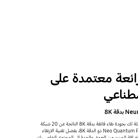
رة 8K رائعة معتمدة على
صطناعي
شاهد كافة المحتويات المفضلة لك بجودة نقاء فائقة بدقة 8K الناتجة عن 20 شبكة
عصبية. كما يقوم المعالج Neo Quantum Pro ذو الدقة 8K، بفضل تقنية الارتقاء
إضافة المزيد من العمق والحدة إلى المحتوى الخاص بك.