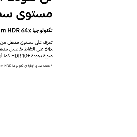
مستوى سط
تكنولوجيا Quantum HDR 64x
64x على التقاط تفاصيل م
صورة بجودة +HDR 10 كما أرادها المخرج تماماً.
* يعتمد نطاق الإنارة في تكنولوجيا Quantum HDR على المعايير الداخلية، ويخضع للتغيير حسب ظروف أو مواصفات المشاهدة.