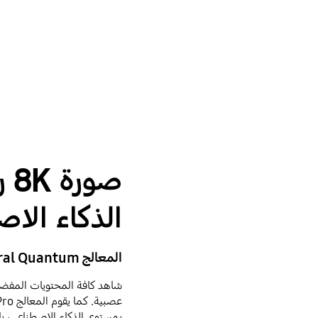
صو
الذكاء الا
المعالج Neural Quantum بدقة 8K
بمستوى الذكاء الاصطناعي، ب