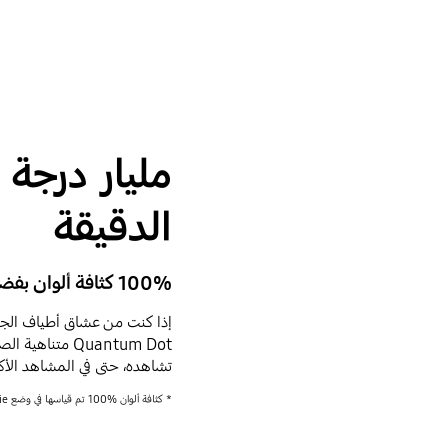
مليار درجة 
الدقيقة
100% كثافة ألوان بفضل تكنولوجيا Quantum Dot
إذا كنت من عشاق أطياف الجم
تشاهده، حتى في المشاهد الأك
* كثافة ألوان %100 تم قياسها في وضع Movie ومساحة لون DCI-P3 بشهادة اعتماد من VDE.