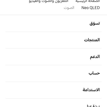
الصفحة الرئيسية
التلفزيون والصوت والفيديو
Neo QLED
الصوت
افتح
Footer Navigation
تسوّق
افتح
المنتجات
افتح
الدعم
افتح
حساب
افتح
الاستدامة
افتح
نبذة عنا