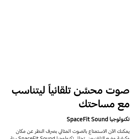
صوت محسَّن تلقائياً ليتناسب
مع مساحتك
تكنولوجيا SpaceFit Sound
يمكنك الآن الاستمتاع بالصوت المثالي بصرف النظر عن مكان
وكيفية وضع التلفزيون. تحلل تكنولوجيا SpaceFit Sound بيئة