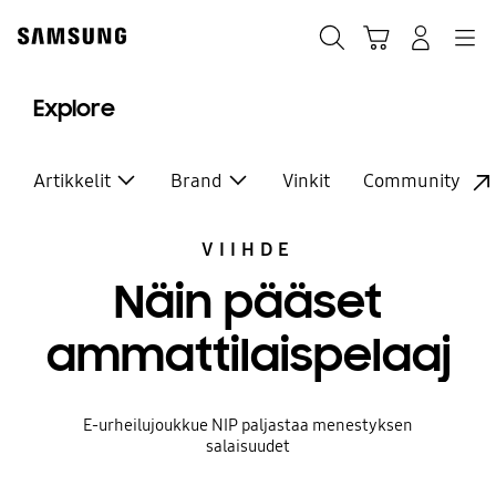
Skip
to
Haku
Ostoskori
Navigation
Kirjaudu sisään
content
Explore
Artikkelit
Brand
Vinkit
Community
VIIHDE
Näin pääset
ammattilaispelaajak
E-urheilujoukkue NIP paljastaa menestyksen
salaisuudet