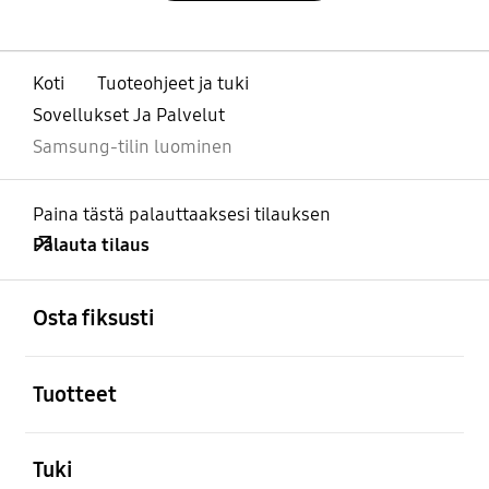
Koti
Tuoteohjeet ja tuki
Sovellukset Ja Palvelut
Samsung-tilin luominen
Paina tästä palauttaaksesi tilauksen
Palauta tilaus
Avata
Footer Navigation
Osta fiksusti
Avata
Tuotteet
Avata
Tuki