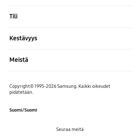
Avata
Tili
Avata
Kestävyys
Avata
Meistä
Copyright© 1995-2026 Samsung. Kaikki oikeudet
pidätetään.
Suomi/Suomi
Seuraa meitä