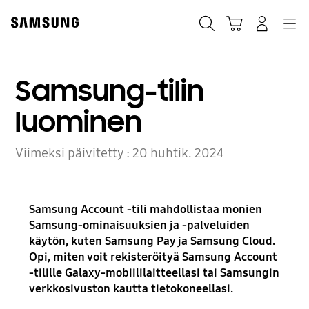
Skip
to
Haku
Ostoskori
Navigation
Kirjaudu sisään
content
Samsung-tilin
luominen
Viimeksi päivitetty :
20 huhtik. 2024
Samsung Account -tili mahdollistaa monien
Samsung-ominaisuuksien ja -palveluiden
käytön, kuten Samsung Pay ja Samsung Cloud.
Opi, miten voit rekisteröityä Samsung Account
-tilille Galaxy-mobiililaitteellasi tai Samsungin
verkkosivuston kautta tietokoneellasi.