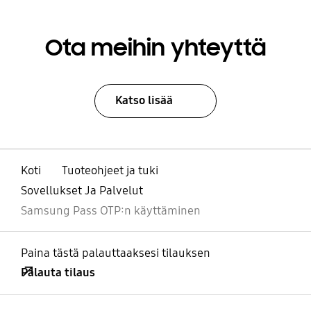
Ota meihin yhteyttä
Katso lisää
Koti
Tuoteohjeet ja tuki
Sovellukset Ja Palvelut
Samsung Pass OTP:n käyttäminen
Paina tästä palauttaaksesi tilauksen
Palauta tilaus
Avata
Footer Navigation