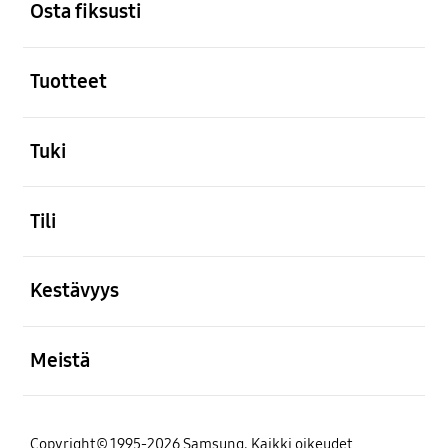
Osta fiksusti
Avata
Tuotteet
Avata
Tuki
Avata
Tili
Avata
Kestävyys
Avata
Meistä
Copyright© 1995-2026 Samsung. Kaikki oikeudet