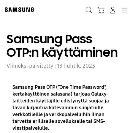
Skip
to
Haku
Ostoskori
Navigation
Kirjaudu sisään
content
Samsung Pass
OTP:n käyttäminen
Viimeksi päivitetty :
13 huhtik. 2023
Samsung Pass OTP (”One Time Password”,
kertakäyttöinen salasana) tarjoaa Galaxy-
laitteiden käyttäjille edistynyttä suojaa ja
tavan kirjautua kätevämmin suojatuille
verkkotileille ja verkkopalveluihin ilman
tarvetta erilliselle sovellukselle tai
SMS-
viestipalvelulle.