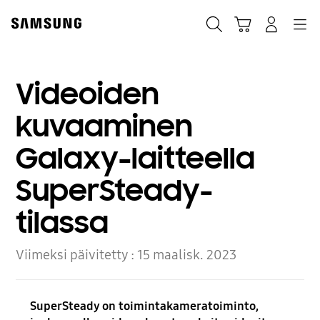
Skip
to
Haku
Ostoskori
Navigation
Kirjaudu sisään
content
Videoiden
kuvaaminen
Galaxy-laitteella
SuperSteady-
tilassa
Viimeksi päivitetty :
15 maalisk. 2023
SuperSteady on toimintakameratoiminto,