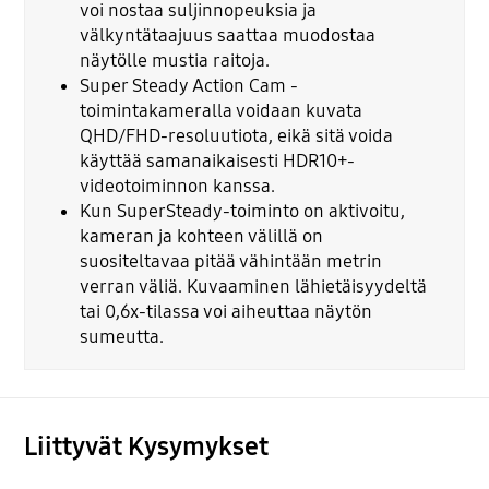
voi nostaa suljinnopeuksia ja
välkyntätaajuus saattaa muodostaa
näytölle mustia raitoja.
Super Steady Action Cam -
toimintakameralla voidaan kuvata
QHD/FHD-resoluutiota, eikä sitä voida
käyttää samanaikaisesti HDR10+-
videotoiminnon kanssa.
Kun SuperSteady-toiminto on aktivoitu,
kameran ja kohteen välillä on
suositeltavaa pitää vähintään metrin
verran väliä. Kuvaaminen lähietäisyydeltä
tai 0,6x-tilassa voi aiheuttaa näytön
sumeutta.
Liittyvät Kysymykset