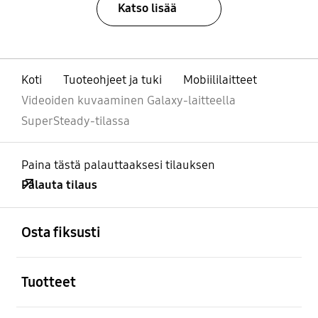
Katso lisää
Koti
Tuoteohjeet ja tuki
Mobiililaitteet
Videoiden kuvaaminen Galaxy-laitteella
SuperSteady-tilassa
Paina tästä palauttaaksesi tilauksen
Palauta tilaus
Avata
Footer Navigation
Osta fiksusti
Avata
Tuotteet
Avata