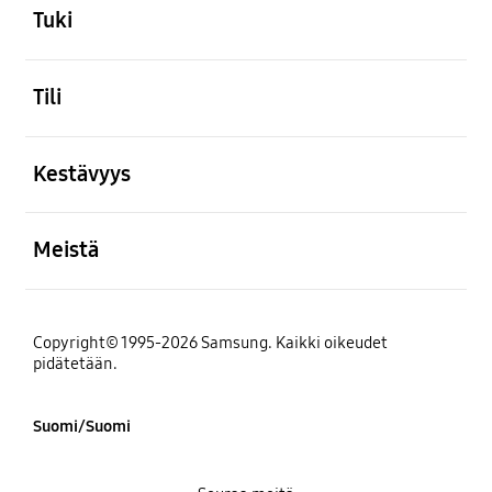
Tuki
Avata
Tili
Avata
Kestävyys
Avata
Meistä
Copyright© 1995-2026 Samsung. Kaikki oikeudet
pidätetään.
Suomi/Suomi