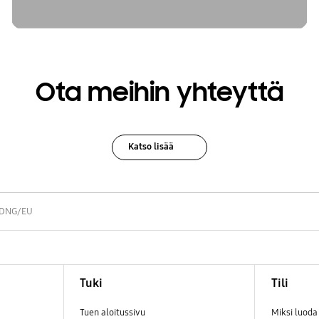
Ota meihin yhteyttä
Katso lisää
DNG/EU
Tuki
Tili
Tuen aloitussivu
Miksi luod