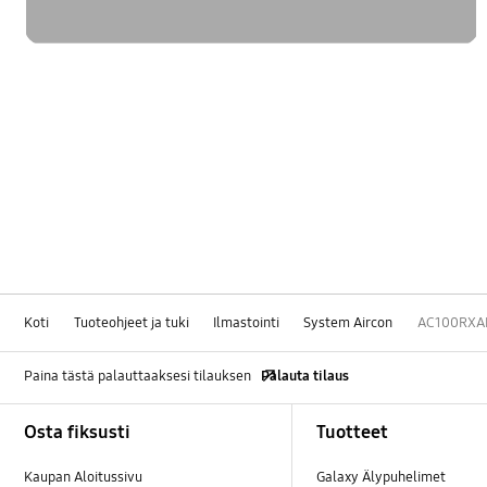
Koti
Tuoteohjeet ja tuki
Ilmastointi
System Aircon
AC100RXA
Paina tästä palauttaaksesi tilauksen
Palauta tilaus
Footer Navigation
Osta fiksusti
Tuotteet
Kaupan Aloitussivu
Galaxy Älypuhelimet