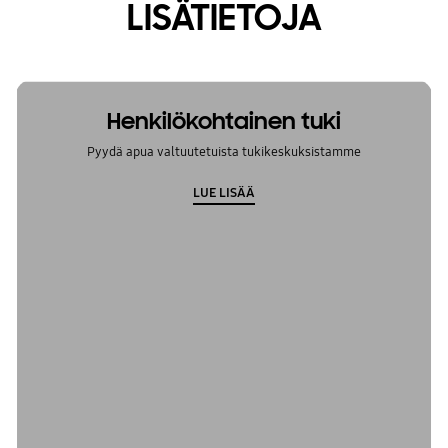
LISÄTIETOJA
Henkilökohtainen tuki
Pyydä apua valtuutetuista tukikeskuksistamme
LUE LISÄÄ