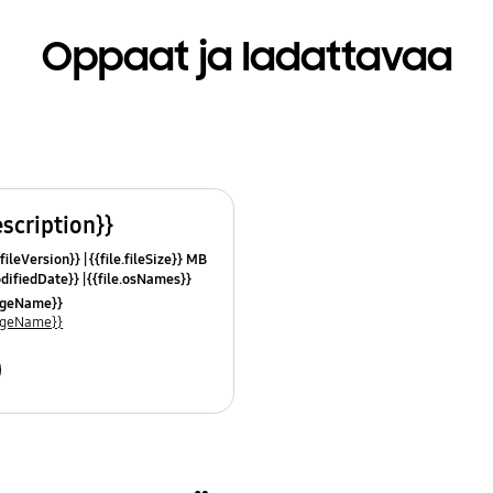
Oppaat ja ladattavaa
escription}}
.fileVersion}}
{{file.fileSize}} MB
odifiedDate}}
{{file.osNames}}
uageName}}
uageName}}