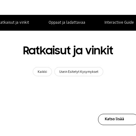
atkaisut ja vinkit
Oppaat ja ladattavaa
Interactive Guide
Ratkaisut ja vinkit
Kaikki
Usein Esitetyt Kysymykset
Katso lisää