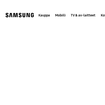
Skip
to
content
Kauppa
Mobiili
TV & av-laitteet
Ko