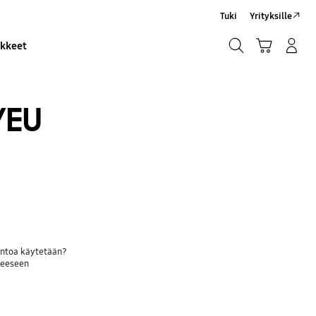
Tuki
Yrityksille
Haku
Ostoskori
Kirjaudu sisään/Rekisteröidy
ikkeet
Haku
/EU
mintoa käytetään?
teeseen