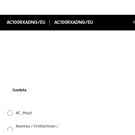
AC100RXADNG/EU
AC100RXADNG/EU
R
Suodata
AC_Muut
Asennus / Irrottaminen /
Uudelleensijoittaminen