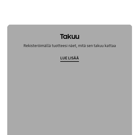
Takuu
Rekisteröimällä tuotteesi näet, mitä sen takuu kattaa
LUE LISÄÄ