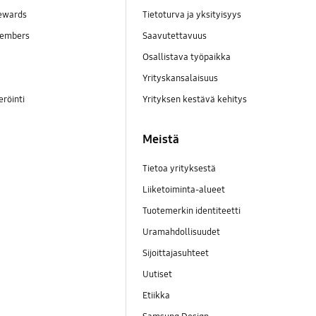
ewards
Tietoturva ja yksityisyys
embers
Saavutettavuus
Osallistava työpaikka
Yrityskansalaisuus
eröinti
Yrityksen kestävä kehitys
Meistä
Tietoa yrityksestä
Liiketoiminta-alueet
Tuotemerkin identiteetti
Uramahdollisuudet
Sijoittajasuhteet
Uutiset
Etiikka