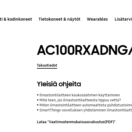
ti & kodinkoneet
Tietokoneet & näytöt
Wearables
Lisätarv
AC100RXADNG
Takuutiedot
Yleisiä ohjeita
Ilmastointilaitteen kaukosäätimen käyttäminen
Mitä teen, jos ilmastointilaitteesta tippuu vettä?
Miten ilmastointilaitteen automaattista puhdistustoi
SmartThings-sovelluksen yhdistäminen ilmastointilait
Lataa "Vaatimustenmukaisuusvakuutus(PDF)"