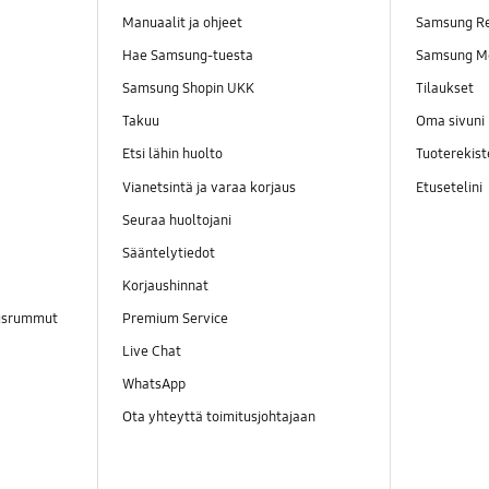
Manuaalit ja ohjeet
Samsung R
Hae Samsung-tuesta
Samsung M
Samsung Shopin UKK
Tilaukset
Takuu
Oma sivuni
Etsi lähin huolto
Tuoterekist
Vianetsintä ja varaa korjaus
Etusetelini
Seuraa huoltojani
Sääntelytiedot
Korjaushinnat
ausrummut
Premium Service
Live Chat
WhatsApp
Ota yhteyttä toimitusjohtajaan