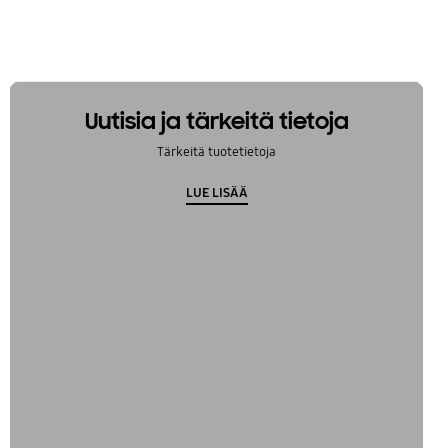
Uutisia ja tärkeitä tietoja
Tärkeitä tuotetietoja
LUE LISÄÄ