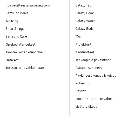
Iloa osoitteesta samsung.com
Galaxy Tab
Samsung Deals
Galaxy Book
AI Living
Galaxy Watch
SmartThings
Galaxy Buds
Samsung Care+
TVs
Opiskelijatarjoukset
Projektorit
Työntekijöiden etuportaali
Äänituotteet
Data Act
Jääkaapit ja pakastimet
Tutustu tuotevalikoimaan
Astianpesukoneet
Pyykinpesukoneet & kuiv
Pölynimuri
Näytöt
Muistit & Tallennusvälineet
Lisätarvikkeet