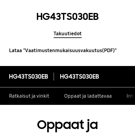
HG43TS030EB
Takuutiedot
Lataa "Vaatimustenmukaisuusvakuutus(PDF)"
HG43TS030EB
HG43TS030EB
Ratkaisut ja vinkit
Oppaat ja ladattavaa
Int
Oppaat ja