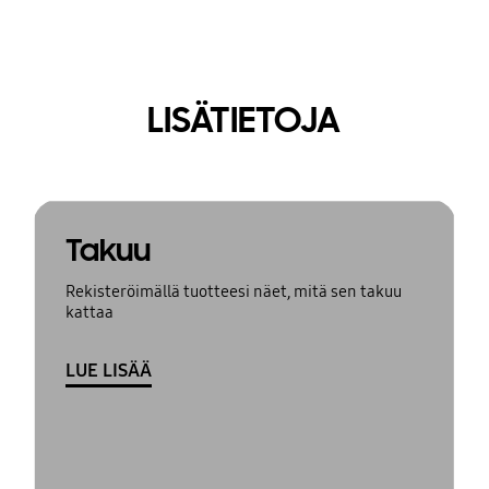
LISÄTIETOJA
Takuu
Rekisteröimällä tuotteesi näet, mitä sen takuu
kattaa
LUE LISÄÄ