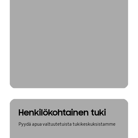
Henkilökohtainen tuki
Pyydä apua valtuutetuista tukikeskuksistamme