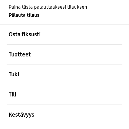
Paina tästä palauttaaksesi tilauksen
Palauta tilaus
Avata
Footer Navigation
Osta fiksusti
Avata
Tuotteet
Avata
Tuki
Avata
Tili
Avata
Kestävyys
Avata