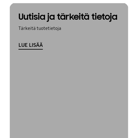
Uutisia ja tärkeitä tietoja
Tärkeitä tuotetietoja
LUE LISÄÄ