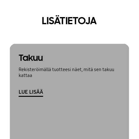
LISÄTIETOJA
Takuu
Rekisteröimällä tuotteesi näet, mitä sen takuu
kattaa
LUE LISÄÄ