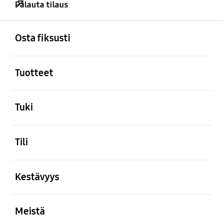
Palauta tilaus
Avata
Footer Navigation
Osta fiksusti
Avata
Tuotteet
Avata
Tuki
Avata
Tili
Avata
Kestävyys
Avata
Meistä