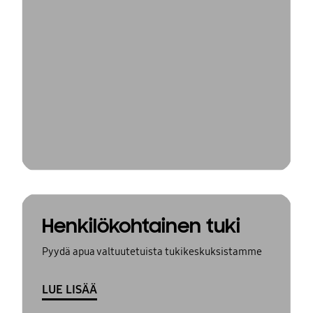
Henkilökohtainen tuki
Pyydä apua valtuutetuista tukikeskuksistamme
LUE LISÄÄ