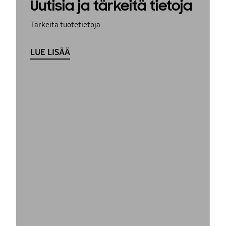
Uutisia ja tärkeitä tietoja
Tärkeitä tuotetietoja
LUE LISÄÄ