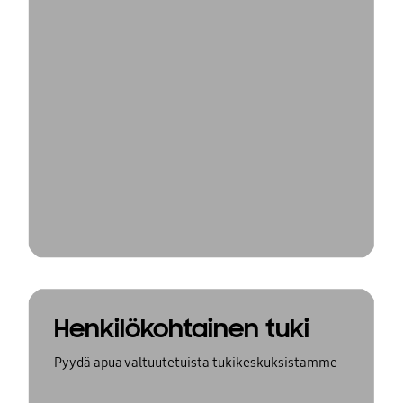
Henkilökohtainen tuki
Pyydä apua valtuutetuista tukikeskuksistamme