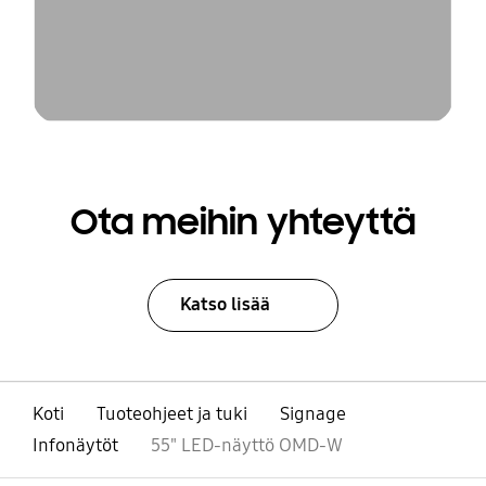
Ota meihin yhteyttä
Katso lisää
Koti
Tuoteohjeet ja tuki
Signage
Infonäytöt
55" LED-näyttö OMD-W