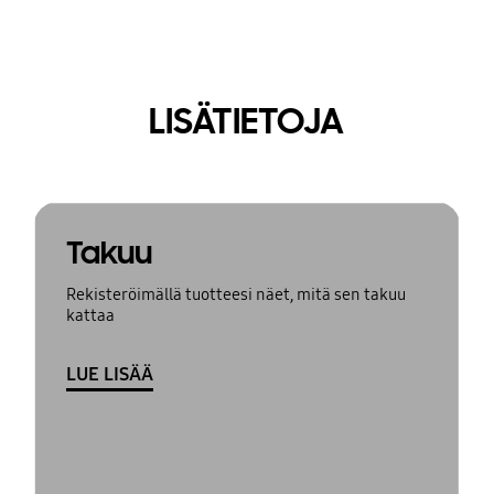
LISÄTIETOJA
Takuu
Rekisteröimällä tuotteesi näet, mitä sen takuu
kattaa
LUE LISÄÄ