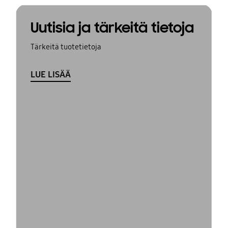
Uutisia ja tärkeitä tietoja
Tärkeitä tuotetietoja
LUE LISÄÄ