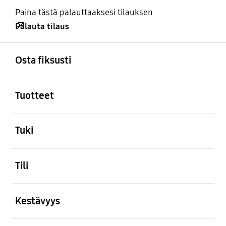
Paina tästä palauttaaksesi tilauksen
Palauta tilaus
Avata
Footer Navigation
Osta fiksusti
Avata
Tuotteet
Avata
Tuki
Avata
Tili
Avata
Kestävyys
Avata