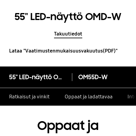
55" LED-näyttö OMD-W
Takuutiedot
Lataa "Vaatimustenmukaisuusvakuutus(PDF)"
55" LED-näyttö OMD-W
OM55D-W
Ratkaisut ja vinkit
Oppaat ja ladattavaa
Int
Oppaat ja