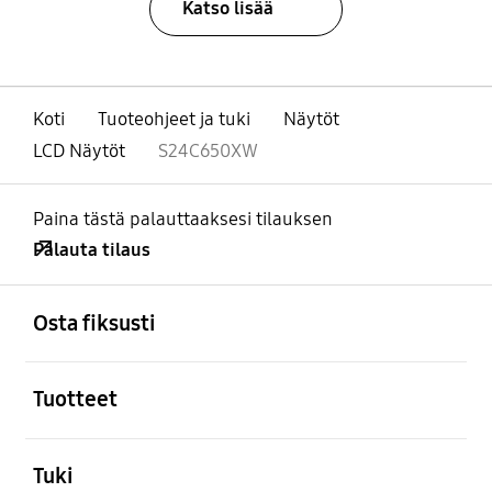
Katso lisää
Koti
Tuoteohjeet ja tuki
Näytöt
LCD Näytöt
S24C650XW
Paina tästä palauttaaksesi tilauksen
Palauta tilaus
Avata
Footer Navigation
Osta fiksusti
Avata
Tuotteet
Avata
Tuki