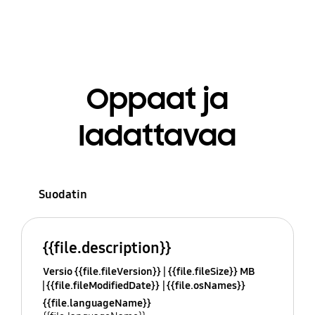
Oppaat ja
ladattavaa
Suodatin
{{file.description}}
Versio {{file.fileVersion}}
{{file.fileSize}} MB
{{file.fileModifiedDate}}
{{file.osNames}}
{{file.languageName}}