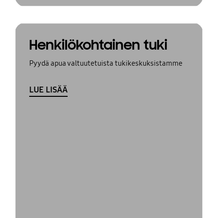
Henkilökohtainen tuki
Pyydä apua valtuutetuista tukikeskuksistamme
LUE LISÄÄ