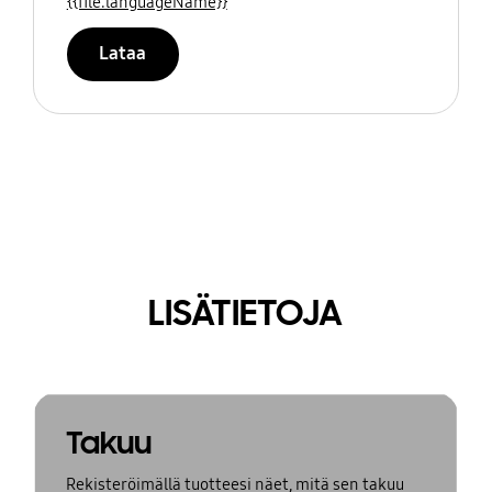
{{file.languageName}}
Lataa
LISÄTIETOJA
Takuu
Rekisteröimällä tuotteesi näet, mitä sen takuu