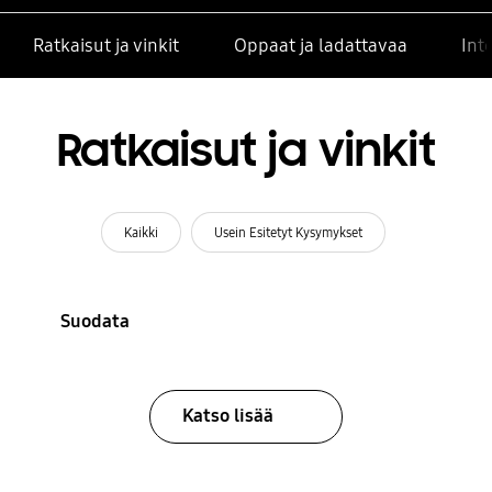
Ratkaisut ja vinkit
Oppaat ja ladattavaa
Int
Ratkaisut ja vinkit
Kaikki
Usein Esitetyt Kysymykset
Suodata
Katso lisää