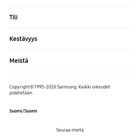
Avata
Tili
Avata
Kestävyys
Avata
Meistä
Copyright© 1995-2026 Samsung. Kaikki oikeudet
pidätetään.
Suomi/Suomi
Seuraa meitä