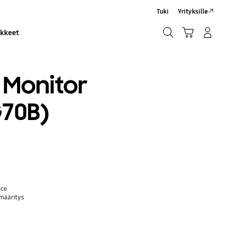
Tuki
Yrityksille
Haku
Ostoskori
Kirjaudu sisään/Rekisteröidy
ikkeet
Haku
 Monitor
70B)
ice
määritys