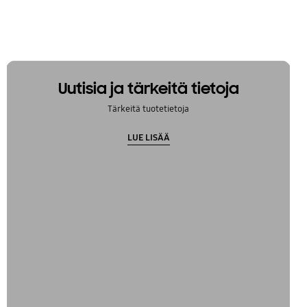
Uutisia ja tärkeitä tietoja
Tärkeitä tuotetietoja
LUE LISÄÄ