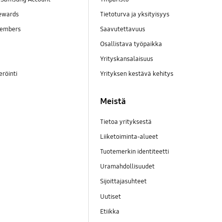
ewards
Tietoturva ja yksityisyys
embers
Saavutettavuus
Osallistava työpaikka
Yrityskansalaisuus
eröinti
Yrityksen kestävä kehitys
Meistä
Tietoa yrityksestä
Liiketoiminta-alueet
Tuotemerkin identiteetti
Uramahdollisuudet
Sijoittajasuhteet
Uutiset
Etiikka