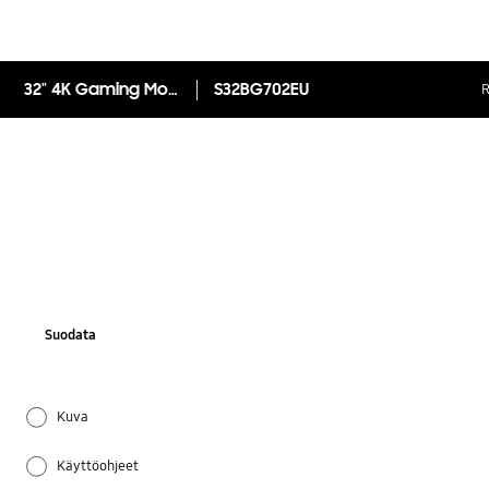
32" 4K Gaming Monitor Odyssey G7 (G70B)
S32BG702EU
R
Suodata
Kuva
Käyttöohjeet