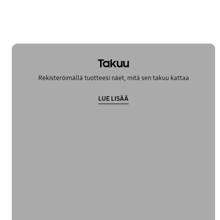
Takuu
Rekisteröimällä tuotteesi näet, mitä sen takuu kattaa
LUE LISÄÄ