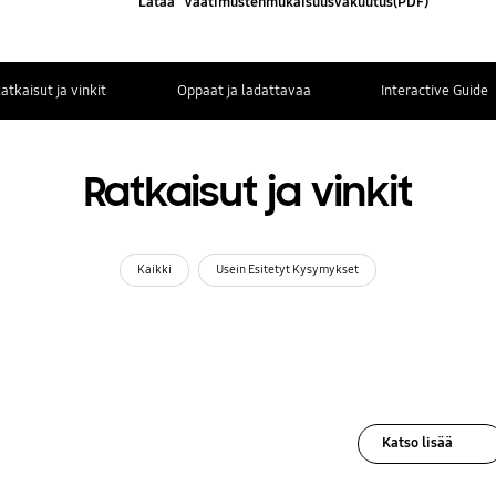
Lataa "Vaatimustenmukaisuusvakuutus(PDF)"
atkaisut ja vinkit
Oppaat ja ladattavaa
Interactive Guide
Ratkaisut ja vinkit
Kaikki
Usein Esitetyt Kysymykset
Katso lisää