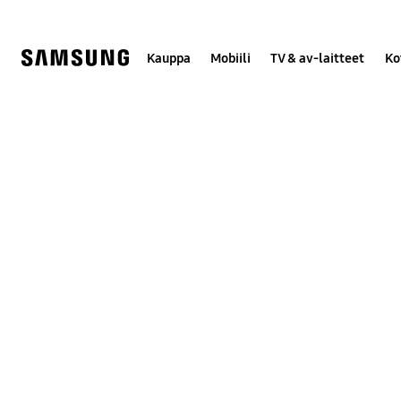
Skip
to
content
Kauppa
Mobiili
TV & av-laitteet
Ko