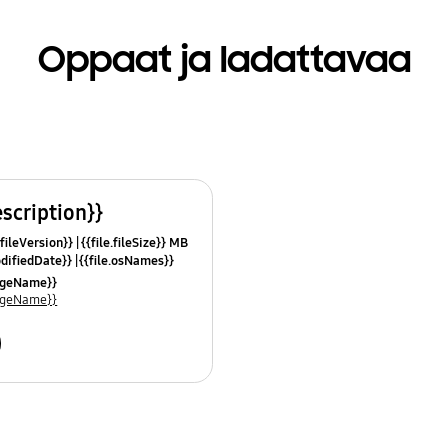
Oppaat ja ladattavaa
escription}}
.fileVersion}}
{{file.fileSize}} MB
odifiedDate}}
{{file.osNames}}
uageName}}
uageName}}