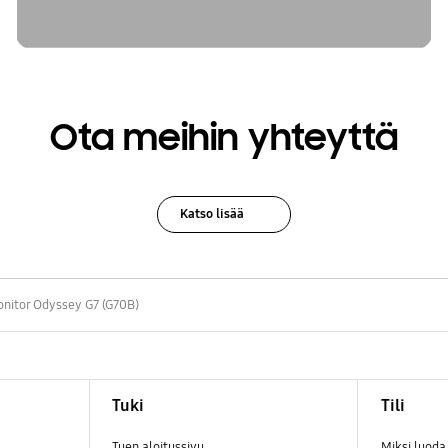
Ota meihin yhteyttä
Katso lisää
nitor Odyssey G7 (G70B)
Tuki
Tili
Tuen aloitussivu
Miksi luod