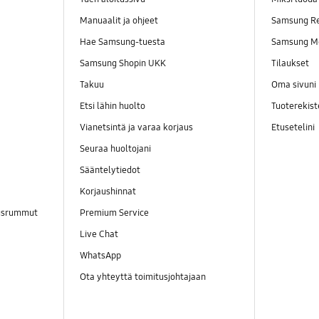
Manuaalit ja ohjeet
Samsung R
Hae Samsung-tuesta
Samsung M
Samsung Shopin UKK
Tilaukset
Takuu
Oma sivuni
Etsi lähin huolto
Tuoterekist
Vianetsintä ja varaa korjaus
Etusetelini
Seuraa huoltojani
Sääntelytiedot
Korjaushinnat
ausrummut
Premium Service
Live Chat
WhatsApp
Ota yhteyttä toimitusjohtajaan