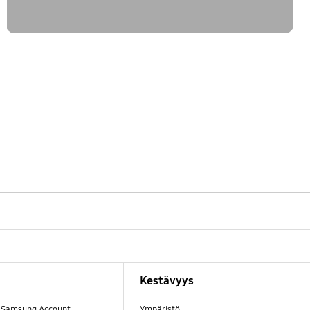
Kestävyys
a Samsung Account
Ympäristö