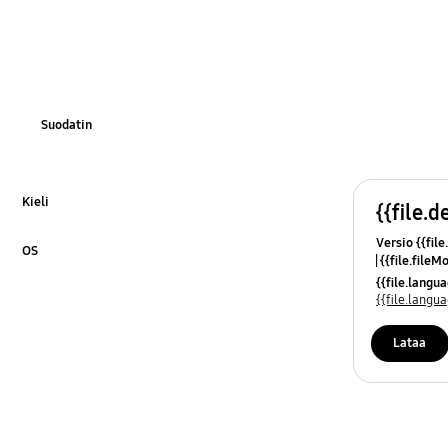
Laiteohjelmisto/ohjelmisto
Suodatin
Kieli
{{file.d
Laajenna napsauttamalla
Versio {{file
OS
{{file.fileM
Laajenna napsauttamalla
{{file.lang
{{file.lang
Lataa