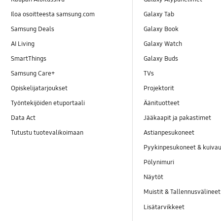
Iloa osoitteesta samsung.com
Galaxy Tab
Samsung Deals
Galaxy Book
AI Living
Galaxy Watch
SmartThings
Galaxy Buds
Samsung Care+
TVs
Opiskelijatarjoukset
Projektorit
Työntekijöiden etuportaali
Äänituotteet
Data Act
Jääkaapit ja pakastimet
Tutustu tuotevalikoimaan
Astianpesukoneet
Pyykinpesukoneet & kuiv
Pölynimuri
Näytöt
Muistit & Tallennusvälineet
Lisätarvikkeet