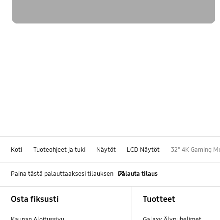
Koti
Tuoteohjeet ja tuki
Näytöt
LCD Näytöt
32" 4K Gaming Mo
Paina tästä palauttaaksesi tilauksen
Palauta tilaus
Footer Navigation
Osta fiksusti
Tuotteet
Kaupan Aloitussivu
Galaxy Älypuhelimet