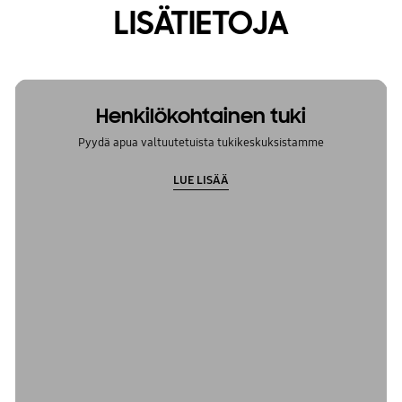
LISÄTIETOJA
Henkilökohtainen tuki
Pyydä apua valtuutetuista tukikeskuksistamme
LUE LISÄÄ