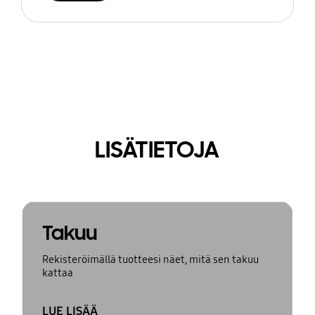
LISÄTIETOJA
Takuu
Rekisteröimällä tuotteesi näet, mitä sen takuu
kattaa
LUE LISÄÄ