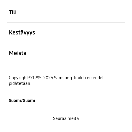
Avata
Tili
Avata
Kestävyys
Avata
Meistä
Copyright© 1995-2026 Samsung. Kaikki oikeudet
pidätetään.
Suomi/Suomi
Seuraa meitä