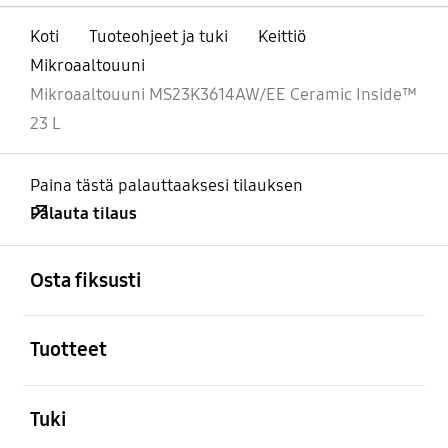
Koti
Tuoteohjeet ja tuki
Keittiö
Mikroaaltouuni
Mikroaaltouuni MS23K3614AW/EE Ceramic Inside™
23 L
Paina tästä palauttaaksesi tilauksen
Palauta tilaus
Avata
Footer Navigation
Osta fiksusti
Avata
Tuotteet
Avata
Tuki