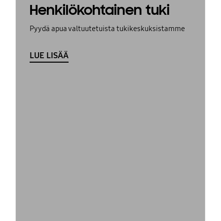
Henkilökohtainen tuki
Pyydä apua valtuutetuista tukikeskuksistamme
LUE LISÄÄ