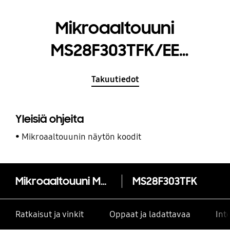
Mikroaaltouuni
MS28F303TFK/EE
Ceramic Inside™ 28 L
Takuutiedot
Yleisiä ohjeita
Mikroaaltouunin näytön koodit
Mikroaaltouuni MS28F303TFK/EE Ceramic Inside™ 28 L
MS28F303TFK
Ratkaisut ja vinkit
Oppaat ja ladattavaa
Int