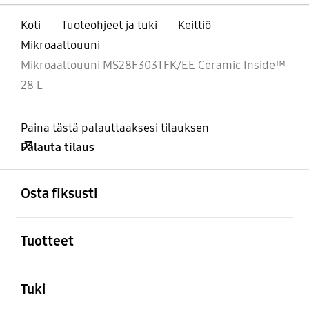
Koti
Tuoteohjeet ja tuki
Keittiö
Mikroaaltouuni
Mikroaaltouuni MS28F303TFK/EE Ceramic Inside™
28 L
Paina tästä palauttaaksesi tilauksen
Palauta tilaus
Avata
Footer Navigation
Osta fiksusti
Avata
Tuotteet
Avata
Tuki