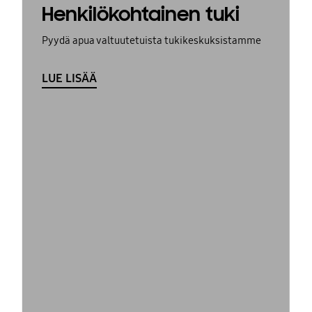
Henkilökohtainen tuki
Pyydä apua valtuutetuista tukikeskuksistamme
LUE LISÄÄ