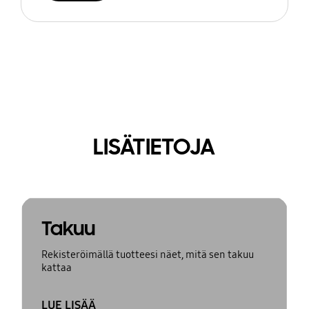
LISÄTIETOJA
Takuu
Rekisteröimällä tuotteesi näet, mitä sen takuu
kattaa
LUE LISÄÄ