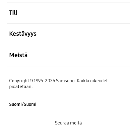
Avata
Tili
Avata
Kestävyys
Avata
Meistä
Copyright© 1995-2026 Samsung. Kaikki oikeudet
pidätetään.
Suomi/Suomi
Seuraa meitä