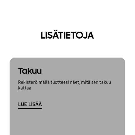
LISÄTIETOJA
Takuu
Rekisteröimällä tuotteesi näet, mitä sen takuu
kattaa
LUE LISÄÄ