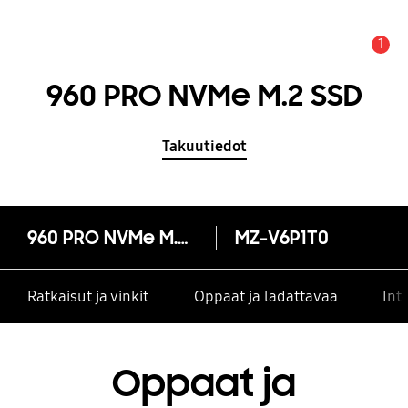
1
Hälytys
960 PRO NVMe M.2 SSD
Takuutiedot
960 PRO NVMe M.2 SSD
MZ-V6P1T0
Ratkaisut ja vinkit
Oppaat ja ladattavaa
Int
Oppaat ja