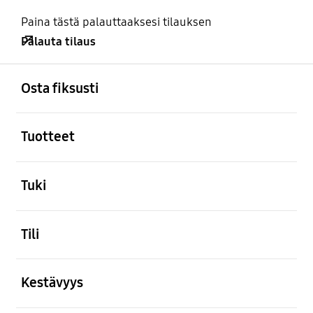
Paina tästä palauttaaksesi tilauksen
Palauta tilaus
Avata
Footer Navigation
Osta fiksusti
Avata
Tuotteet
Avata
Tuki
Avata
Tili
Avata
Kestävyys
Avata