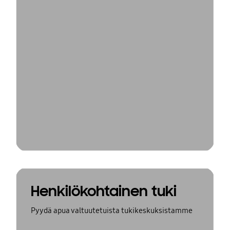
Henkilökohtainen tuki
Pyydä apua valtuutetuista tukikeskuksistamme