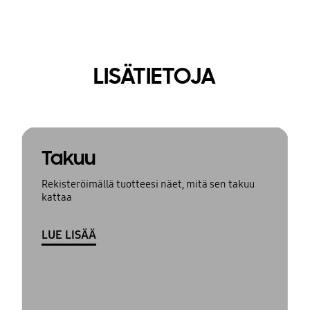
LISÄTIETOJA
Takuu
Rekisteröimällä tuotteesi näet, mitä sen takuu
kattaa
LUE LISÄÄ