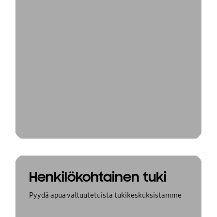
Henkilökohtainen tuki
Pyydä apua valtuutetuista tukikeskuksistamme