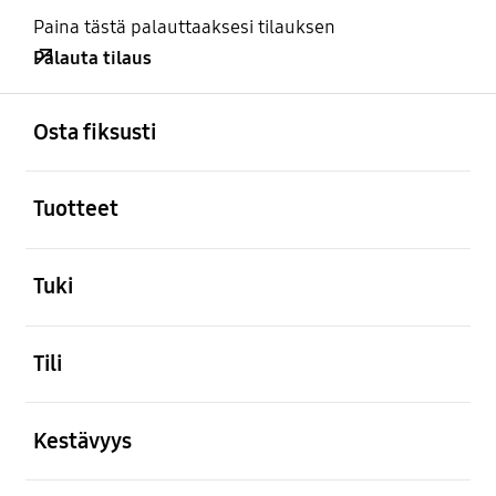
Paina tästä palauttaaksesi tilauksen
Palauta tilaus
Avata
Footer Navigation
Osta fiksusti
Avata
Tuotteet
Avata
Tuki
Avata
Tili
Avata
Kestävyys
Avata