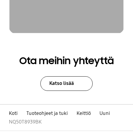
Ota meihin yhteyttä
Katso lisää
Koti
Tuoteohjeet ja tuki
Keittiö
Uuni
NQ50T8939BK