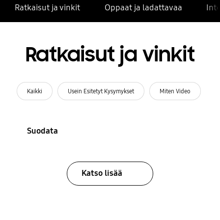
Ratkaisut ja vinkit
Oppaat ja ladattavaa
Int
Ratkaisut ja vinkit
Kaikki
Usein Esitetyt Kysymykset
Miten Video
Suodata
Katso lisää