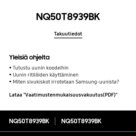
NQ50T8939BK
Takuutiedot
Yleisiä ohjeita
Tutustu uunin koodeihin
Uunin ritilöiden käyttäminen
Miten sivukiskot irrotetaan Samsung-uunista?
Lataa "Vaatimustenmukaisuusvakuutus(PDF)"
NQ50T8939BK
NQ50T8939BK