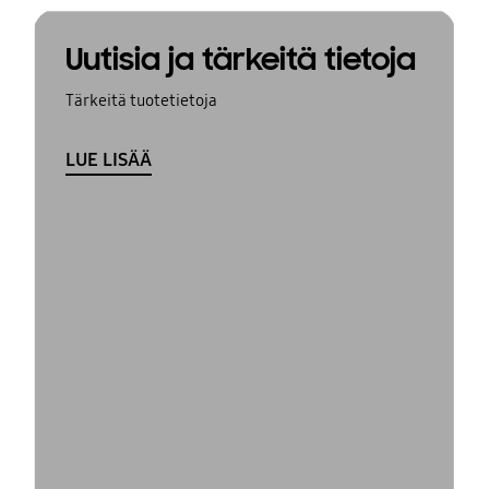
Uutisia ja tärkeitä tietoja
Tärkeitä tuotetietoja
LUE LISÄÄ