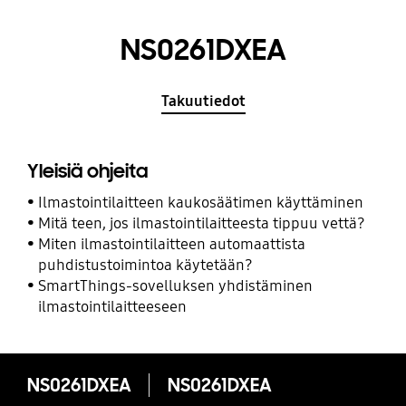
NS0261DXEA
Takuutiedot
Yleisiä ohjeita
Ilmastointilaitteen kaukosäätimen käyttäminen
Mitä teen, jos ilmastointilaitteesta tippuu vettä?
Miten ilmastointilaitteen automaattista
puhdistustoimintoa käytetään?
SmartThings-sovelluksen yhdistäminen
ilmastointilaitteeseen
NS0261DXEA
NS0261DXEA