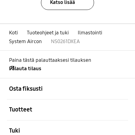
Katso lisää
Koti
Tuoteohjeet ja tuki
Ilmastointi
System Aircon
NS0261DXEA
Paina tästä palauttaaksesi tilauksen
Palauta tilaus
Avata
Footer Navigation
Osta fiksusti
Avata
Tuotteet
Avata
Tuki