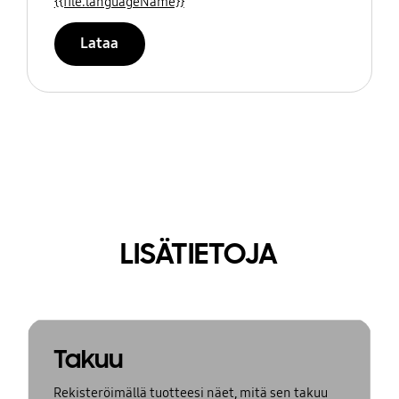
{{file.languageName}}
Lataa
LISÄTIETOJA
Takuu
Rekisteröimällä tuotteesi näet, mitä sen takuu