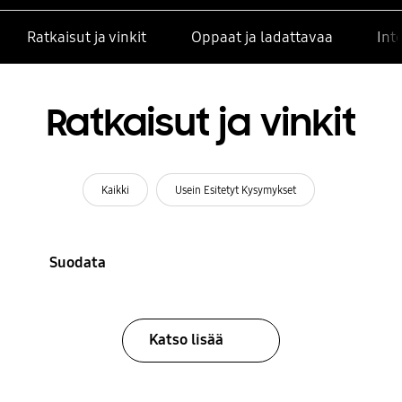
Ratkaisut ja vinkit
Oppaat ja ladattavaa
Int
Ratkaisut ja vinkit
Kaikki
Usein Esitetyt Kysymykset
Suodata
Katso lisää