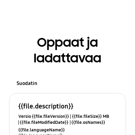
Oppaat ja
ladattavaa
Suodatin
{{file.description}}
Versio {{file.fileVersion}}
{{file.fileSize}} MB
{{file.fileModifiedDate}}
{{file.osNames}}
{{file.languageName}}