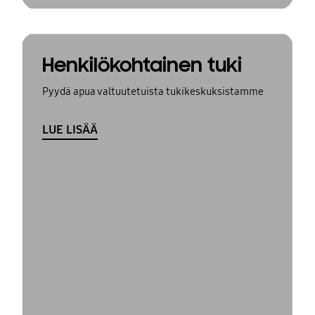
Henkilökohtainen tuki
Pyydä apua valtuutetuista tukikeskuksistamme
LUE LISÄÄ