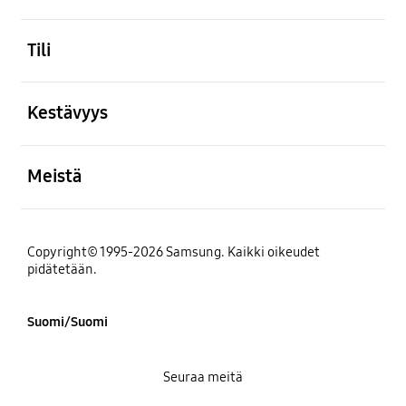
Avata
Tili
Avata
Kestävyys
Avata
Meistä
Copyright© 1995-2026 Samsung. Kaikki oikeudet
pidätetään.
Suomi/Suomi
Seuraa meitä