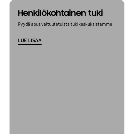
Henkilökohtainen tuki
Pyydä apua valtuutetuista tukikeskuksistamme
LUE LISÄÄ