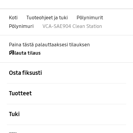
Koti
Tuoteohjeet ja tuki
Pölynimurit
Pölynimuri
VCA-SAE904 Clean Station
Paina tästä palauttaaksesi tilauksen
Palauta tilaus
Avata
Footer Navigation
Osta fiksusti
Avata
Tuotteet
Avata
Tuki
Avata