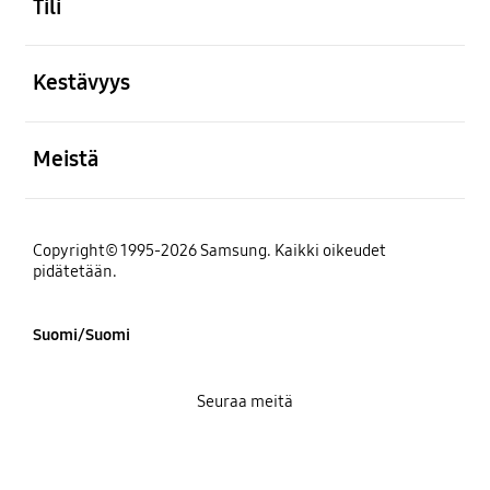
Tili
Avata
Kestävyys
Avata
Meistä
Copyright© 1995-2026 Samsung. Kaikki oikeudet
pidätetään.
Suomi/Suomi
Seuraa meitä