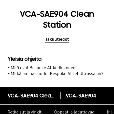
VCA-SAE904 Clean
Station
Takuutiedot
Yleisiä ohjeita
Mitä ovat Bespoke AI-kodinkoneet
Mitkä ominaisuudet Bespoke AI Jet Ultrassa on?
VCA-SAE904 Clean Station
VCA-SAE904
Ratkaisut ja vinkit
Oppaat ja ladattavaa
Int