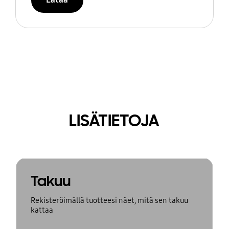
LISÄTIETOJA
Takuu
Rekisteröimällä tuotteesi näet, mitä sen takuu
kattaa