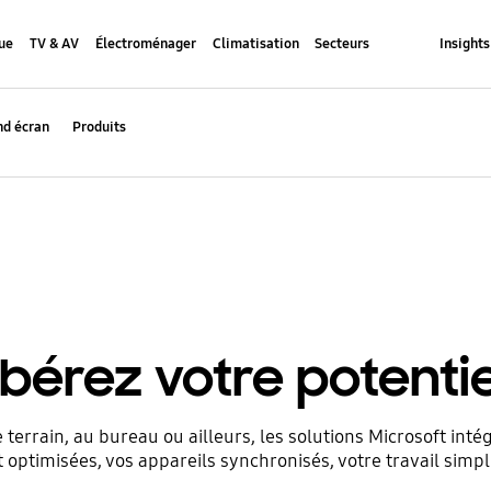
ue
TV & AV
Électroménager
Climatisation
Secteurs
Insights
nd écran
Produits
ibérez votre potentie
e terrain, au bureau ou ailleurs, les solutions Microsoft inté
 optimisées, vos appareils synchronisés, votre travail simpli