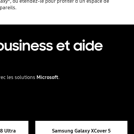
laxy
, ou étendez-le pour profiter d'un espace de
pareils.
business et aide
vec les solutions
Microsoft
.
8 Ultra
Samsung Galaxy XCover 5