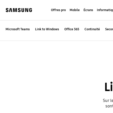
Skip
to
Offres pro
Mobile
Écrans
Informatiq
content
Samsung
Microsoft Teams
Link to Windows
Office 365
Continuité
Seco
L
Sur l
sont