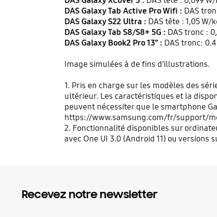
DAS Galaxy XCover 5 :
DAS tête : 0,699 W/
DAS Galaxy Tab Active Pro Wifi :
DAS tron
DAS Galaxy S22 Ultra :
DAS tête : 1,05 W/k
DAS Galaxy Tab S8/S8+ 5G :
DAS tronc : 0
DAS Galaxy Book2 Pro 13’’ :
DAS tronc: 0.
Image simulées à de fins d’illustrations.
1. Pris en charge sur les modèles des séri
ultérieur. Les caractéristiques et la dispo
peuvent nécessiter que le smartphone Gal
https://www.samsung.com/fr/support/mo
2. Fonctionnalité disponibles sur ordinat
avec One UI 3.0 (Android 11) ou versions 
Recevez notre newsletter