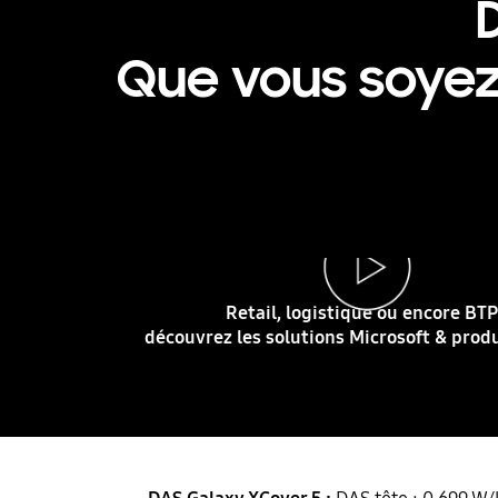
Que vous soyez s
Retail, logistique ou encore BTP : découvrez les solutions Microsoft & produits dédiés. Lancer la vidéo
Retail, logistique ou encore BTP
découvrez les solutions Microsoft & produ