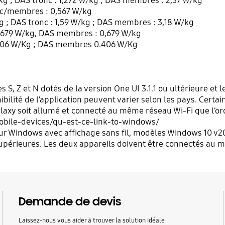
kg ; DAS tronc : 1,272 W/kg ; DAS membres : 2,37 W/kg
c/membres : 0,567 W/kg
g ; DAS tronc : 1,59 W/kg ; DAS membres : 3,18 W/kg
,679 W/kg, DAS membres : 0,679 W/kg
406 W/Kg ; DAS membres 0.406 W/Kg
es S, Z et N dotés de la version One UI 3.1.1 ou ultérieure e
nibilité de l’application peuvent varier selon les pays. Cert
axy soit allumé et connecté au même réseau Wi-Fi que l’ord
bile-devices/qu-est-ce-link-to-windows/
eur Windows avec affichage sans fil, modèles Windows 10 v200
supérieures. Les deux appareils doivent être connectés au 
Demande de devis
Laissez-nous vous aider à trouver la solution idéale