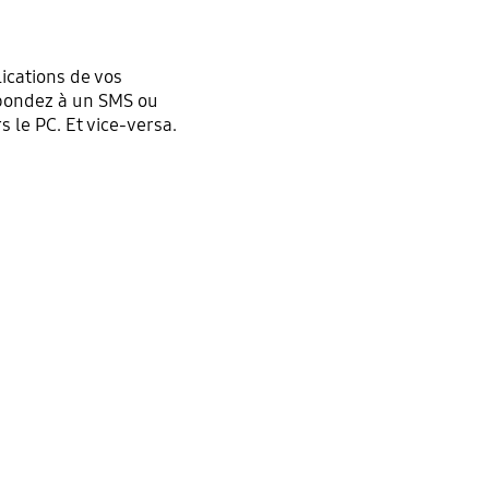
lications de vos
épondez à un SMS ou
 le PC. Et vice-versa.
Toutes vos apps en
continu.
ec
Microsoft 365
, créez votre projet au bureau, continuez su
chemin et partagez-le plus tard.