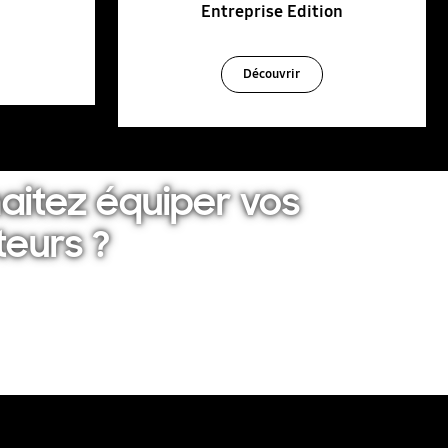
Entreprise Edition
Découvrir
aitez équiper vos
teurs ?
e disposition.