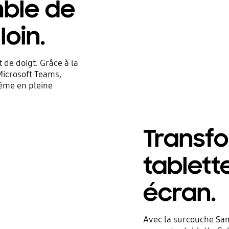
mble de
oin.
 de doigt. Grâce à la
 Microsoft Teams,
même en pleine
Transf
tablett
écran.
Avec la surcouche Sam