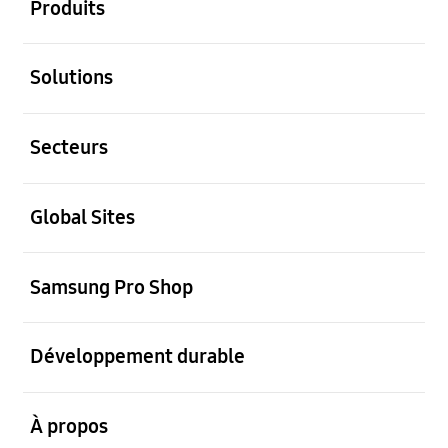
Produits
ouvrir
Solutions
ouvrir
Secteurs
ouvrir
Global Sites
ouvrir
Samsung Pro Shop
ouvrir
Développement durable
ouvrir
À propos