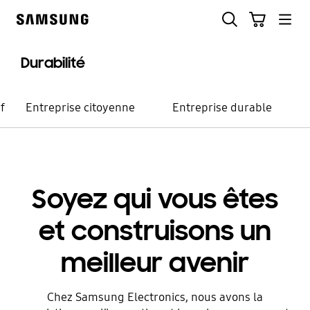
Skip
Recherche
Panier
to
Samsung
content
Durabilité
f
Entreprise citoyenne
Entreprise durable
Lieu de travail inclusif
Soyez qui vous êtes
Favoriser une diversité
et construisons un
culturelle pour créer
meilleur avenir
un avenir meilleur
Chez Samsung Electronics, nous avons la