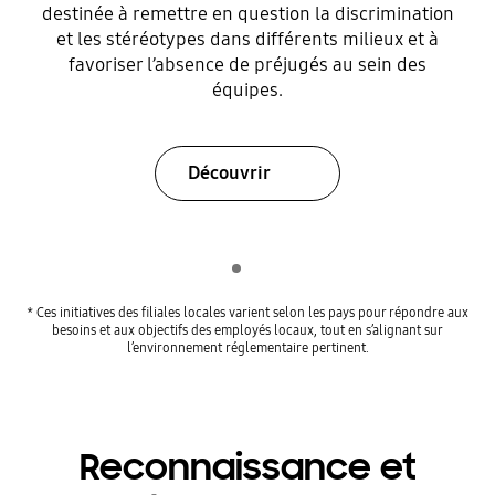
destinée à remettre en question la discrimination
et les stéréotypes dans différents milieux et à
favoriser l’absence de préjugés au sein des
équipes.
Découvrir
Indicator 1
lecture
* Ces initiatives des filiales locales varient selon les pays pour répondre aux
besoins et aux objectifs des employés locaux, tout en s’alignant sur
l’environnement réglementaire pertinent.
Reconnaissance et