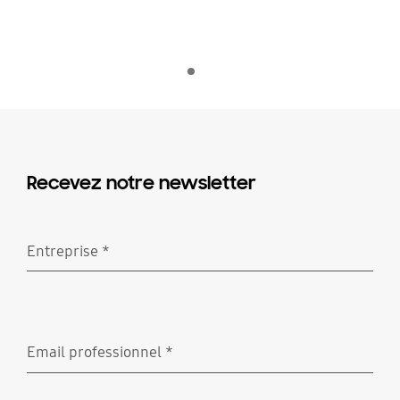
Indicator 1
lecture
Recevez notre newsletter
Entreprise
*
Requis
Email professionnel
*
Requis