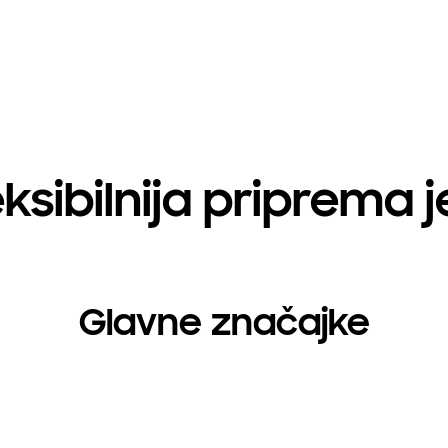
eksibilnija priprema j
Glavne značajke