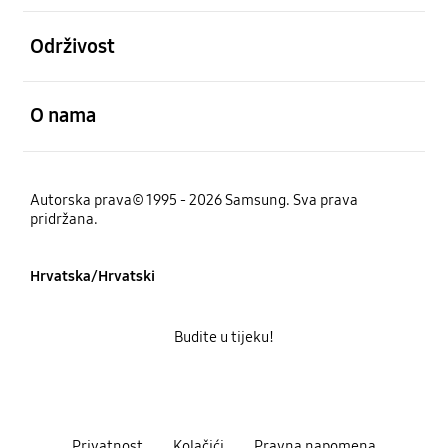
Otvori
Održivost
Otvori
O nama
Autorska prava© 1995 - 2026 Samsung. Sva prava
pridržana.
Hrvatska/Hrvatski
Budite u tijeku!
Privatnost
Kolačići
Pravna napomena