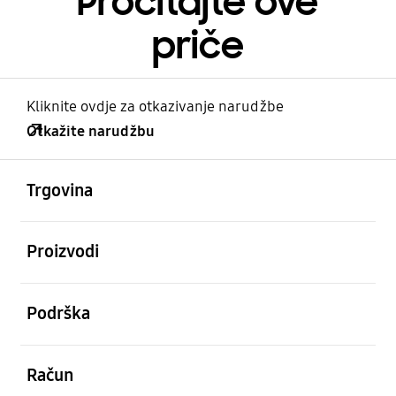
Pročitajte ove
priče
Kliknite ovdje za otkazivanje narudžbe
Otkažite narudžbu
Otvori
Footer Navigation
Trgovina
Otvori
Proizvodi
Otvori
Podrška
Otvori
Račun