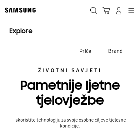
Skip
Skip
to
to
Traži
Košarica
Navigation
Prijavite se
content
accessibility
help
Explore
Priče
Brand
ŽIVOTNI SAVJETI
Pametnije ljetne
tjelovježbe
Iskoristite tehnologiju za svoje osobne ciljeve tjelesne
kondicije.