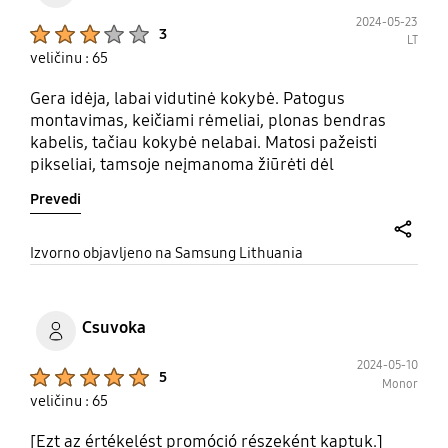
2024-05-23
Product Ratings :
3
LT
veličinu : 65
Gera idėja, labai vidutinė kokybė. Patogus
montavimas, keičiami rėmeliai, plonas bendras
kabelis, tačiau kokybė nelabai. Matosi pažeisti
pikseliai, tamsoje neįmanoma žiūrėti dėl
netolygaus apšvietimo.
Prevedi
share
Izvorno objavljeno na Samsung Lithuania
Csuvoka
2024-05-10
Product Ratings :
5
Monor
veličinu : 65
[Ezt az értékelést promóció részeként kaptuk.]