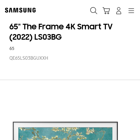
Skip
Skip
to
to
Traži
Košarica
Navigation
Prijavite se
content
accessibility
help
65" The Frame 4K Smart TV
(2022) LS03BG
65
QE65LS03BGUXXH
65
T
F
4
S