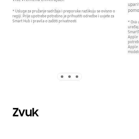
upari
pomoć
* Usluge za pružanje sadržaja i preporuke razlikuju se ovisno o
regiji. Prije upotrebe potrebno je prihvatiti odredbe i uvjete za
Smart Hub i pravila o zaštiti privatnosti.
* Ova 
uređaj.
SmartT
Apple 
potreba
Apple 
modelu
Indicator 1
Indicator 2
Indicator 3
Zvuk
Playing video