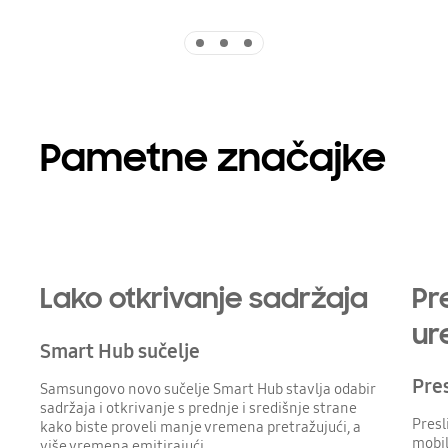
Indicator 1
Indicator 2
Indicator 3
Pametne značajke
Lako otkrivanje sadržaja
Pr
ur
Smart Hub sučelje
Pre
Samsungovo novo sučelje Smart Hub stavlja odabir
sadržaja i otkrivanje s prednje i središnje strane
Presl
kako biste proveli manje vremena pretražujući, a
mobil
više vremena emitirajući.