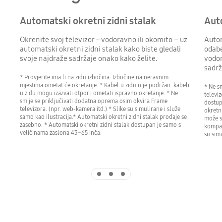
Automatski okretni zidni stalak
Aut
Okrenite svoj televizor – vodoravno ili okomito – uz
Autom
automatski okretni zidni stalak kako biste gledali
odabe
svoje najdraže sadržaje onako kako želite.
vodor
sadrž
* Provjerite ima li na zidu izbočina: Izbočine na neravnim
mjestima ometat će okretanje. * Kabel u zidu nije podržan: kabeli
* Ne s
u zidu mogu izazvati otpor i ometati ispravno okretanje. * Ne
televi
smije se priključivati dodatna oprema osim okvira Frame
dostup
televizora. (npr. web-kamera itd.) * Slike su simulirane i služe
okretn
samo kao ilustracija.* Automatski okretni zidni stalak prodaje se
može s
zasebno. * Automatski okretni zidni stalak dostupan je samo s
kompat
veličinama zaslona 43~65 inča.
su simu
Indicator 1
Indicator 2
Indicator 3