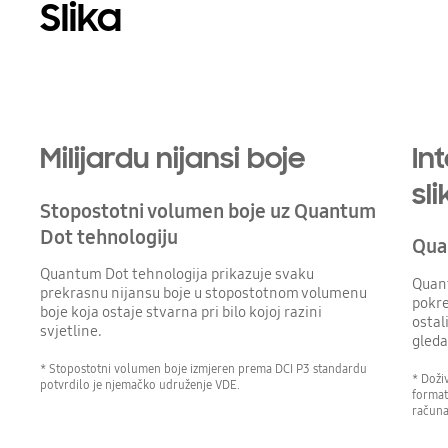
Slika
Milijardu nijansi boje
In
sl
Stopostotni volumen boje uz Quantum
Dot tehnologiju
Qua
Quantum Dot tehnologija prikazuje svaku
Quan
prekrasnu nijansu boje u stopostotnom volumenu
pokre
boje koja ostaje stvarna pri bilo kojoj razini
ostal
svjetline.
gleda
* Stopostotni volumen boje izmjeren prema DCI P3 standardu
* Doživ
potvrdilo je njemačko udruženje VDE.
format
računa