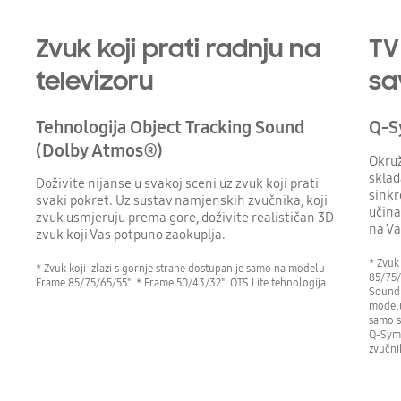
Zvuk koji prati radnju na
TV
televizoru
sa
Tehnologija Object Tracking Sound
Q-S
(Dolby Atmos®)
Okruž
sklad
Doživite nijanse u svakoj sceni uz zvuk koji prati
sinkr
svaki pokret. Uz sustav namjenskih zvučnika, koji
učina
zvuk usmjeruju prema gore, doživite realističan 3D
na Va
zvuk koji Vas potpuno zaokuplja.
* Zvuk
* Zvuk koji izlazi s gornje strane dostupan je samo na modelu
85/75/
Frame 85/75/65/55". * Frame 50/43/32": OTS Lite tehnologija
Soundb
modelu
samo s
Q-Symp
zvučni