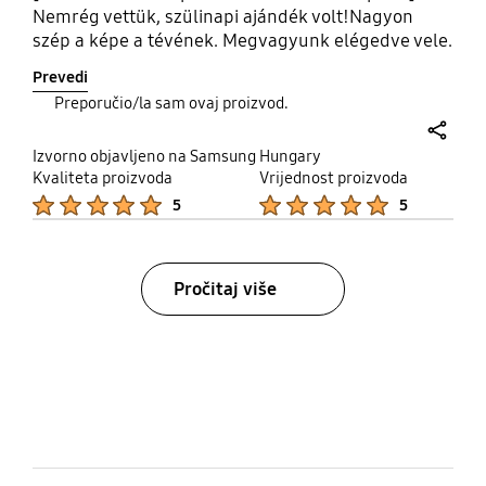
Nemrég vettük, szülinapi ajándék volt!Nagyon
szép a képe a tévének. Megvagyunk elégedve vele.
Prevedi
Preporučio/la sam ovaj proizvod.
share
Izvorno objavljeno na Samsung Hungary
Kvaliteta proizvoda
Vrijednost proizvoda
Product Ratings :
Product Ratings :
5
5
Pročitaj više
bazaarvoice Certification Label