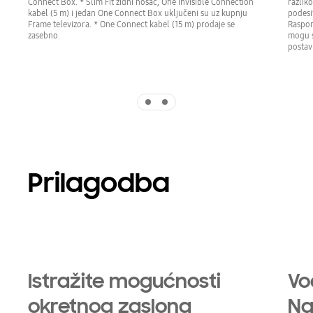
razlik
Connect Box. * Slim Fit zidni nosač, One Invisible Connection
podesi
kabel (5 m) i jedan One Connect Box uključeni su uz kupnju
Raspon
Frame televizora. * One Connect kabel (15 m) prodaje se
mogu s
zasebno.
postavl
Indicator 1
Indicator 2
Prilagodba
Playing video
Istražite mogućnosti
Vo
okretnog zaslona
Na