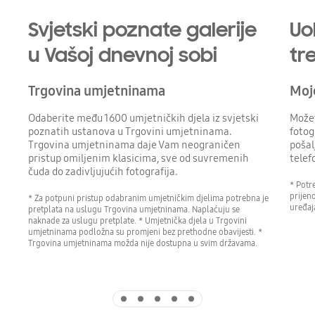
Svjetski poznate galerije
Uo
u Vašoj dnevnoj sobi
tr
Trgovina umjetninama
Moje
Odaberite među 1600 umjetničkih djela iz svjetski
Možet
poznatih ustanova u Trgovini umjetninama.
fotog
Trgovina umjetninama daje Vam neograničen
pošal
pristup omiljenim klasicima, sve od suvremenih
telef
čuda do zadivljujućih fotografija.
* Potr
prijen
* Za potpuni pristup odabranim umjetničkim djelima potrebna je
uređaj
pretplata na uslugu Trgovina umjetninama. Naplaćuju se
naknade za uslugu pretplate. * Umjetnička djela u Trgovini
umjetninama podložna su promjeni bez prethodne obavijesti. *
Trgovina umjetninama možda nije dostupna u svim državama.
Indicator 1
Indicator 2
Indicator 3
Indicator 4
Indicator 5