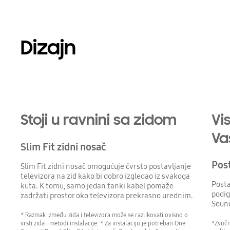
Dizajn
Playing video
Stoji u ravnini sa zidom
Vi
Va
Slim Fit zidni nosač
Post
Slim Fit zidni nosač omogućuje čvrsto postavljanje
televizora na zid kako bi dobro izgledao iz svakoga
Posta
kuta. K tomu, samo jedan tanki kabel pomaže
podig
zadržati prostor oko televizora prekrasno urednim.
Sound
* Razmak između zida i televizora može se razlikovati ovisno o
*Zvučn
vrsti zida i metodi instalacije. * Za instalaciju je potreban One