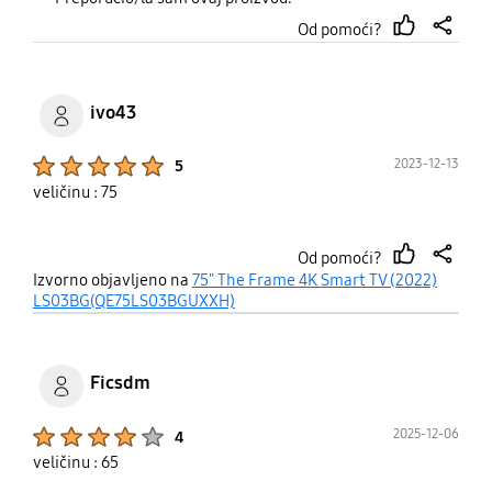
Od pomoći?
thumb
share
up
ivo43
Product Ratings :
2023-12-13
5
veličinu : 75
Od pomoći?
thumb
share
Izvorno objavljeno na
75" The Frame 4K Smart TV (2022)
up
LS03BG(QE75LS03BGUXXH)
Ficsdm
Product Ratings :
2025-12-06
4
veličinu : 65