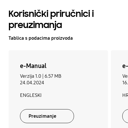
Korisnički priručnici i
preuzimanja
Tablica s podacima proizvoda
e-Manual
e
Verzija 1.0 |
6.57 MB
Ver
24.04.2024
16
ENGLESKI
HR
Preuzimanje