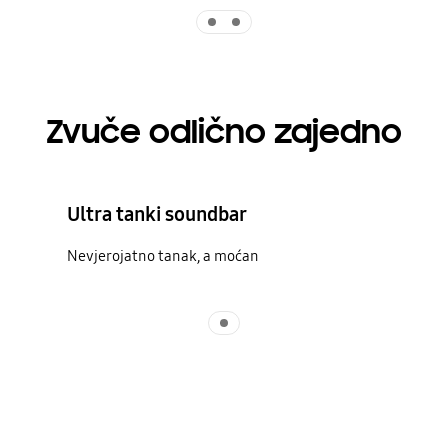
Indicator 1
Indicator 2
Zvuče odlično zajedno
Ultra tanki soundbar
Nevjerojatno tanak, a moćan
Indicator 1