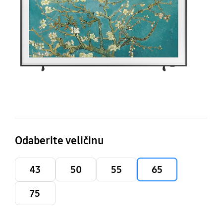
T
(2
LS
Odaberite veličinu
43
50
55
65
75