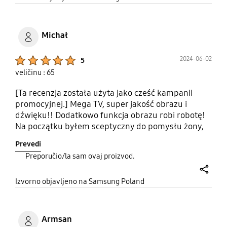
Michał
Product Ratings :
2024-06-02
5
veličinu : 65
[Ta recenzja została użyta jako cześć kampanii
promocyjnej.] Mega TV, super jakość obrazu i
dźwięku!! Dodatkowo funkcja obrazu robi robotę!
Na początku byłem sceptyczny do pomysłu żony,
ale zwracam honor! Miała dziewczyna nosa ;)
Prevedi
Polecam zakup wraz z usługą montażu i kalibracji.
Preporučio/la sam ovaj proizvod.
! #PromocjaSamsungCashbackBigTv4
share
Izvorno objavljeno na Samsung Poland
Armsan