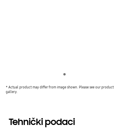
Indicator 1
* Actual product may differ from image shown. Please see our product
gallery.
Tehnički podaci