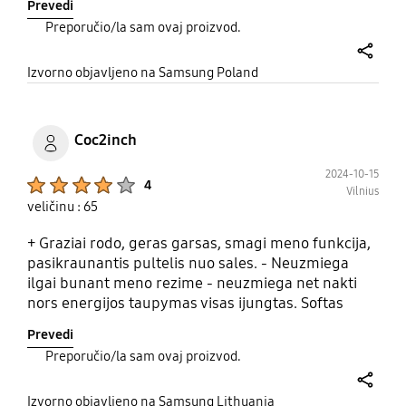
Prevedi
element wystroju wnętrza. Świetnie sprawdza się
Preporučio/la sam ovaj proizvod.
zarówno jako urządzenie multimedialne, jak i
cyfrowa ramka na obrazy czy zdjęcia. Jakość
share
obrazu w 4K jest bardzo dobra, kolory są żywe, a
Izvorno objavljeno na Samsung Poland
kontrast głęboki. Tryb Sztuka pozwala na
wyświetlanie dzieł sztuki lub własnych fotografii,
co sprawia, że ekran w stanie spoczynku wygląda
Coc2inch
jak obraz na ścianie. Design jest minimalistyczny i
elegancki, a możliwość wymiany ramek pozwala
2024-10-15
Product Ratings :
4
Vilnius
dopasować telewizor do każdego wnętrza. Polecam
veličinu : 65
każdemu, kto ceni sobie estetykę i funkcjonalność.
+ Graziai rodo, geras garsas, smagi meno funkcija,
pasikraunantis pultelis nuo sales. - Neuzmiega
ilgai bunant meno rezime - neuzmiega net nakti
nors energijos taupymas visas ijungtas. Softas
tragiskas, nepatogus ir negrazus meniu.
Prevedi
Preporučio/la sam ovaj proizvod.
share
Izvorno objavljeno na Samsung Lithuania