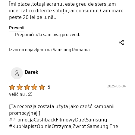
Îmi place ,totuși ecranul este greu de șters ,am
incercat cu diferite soluții ,iar consumul Cam mare
peste 20 lei pe lună..
Prevedi
Preporučio/la sam ovaj proizvod.
share
Izvorno objavljeno na Samsung Romania
Darek
Product Ratings :
2025-05-04
5
veličinu : 65
[Ta recenzja została użyta jako cześć kampanii
promocyjnej.]
#PromocjaCashbackFilmowyDuetSamsung
#KupNapiszOpinieOtrzymajZwrot Samsung The
Frame 65 cali to nie tylko telewizor, ale również