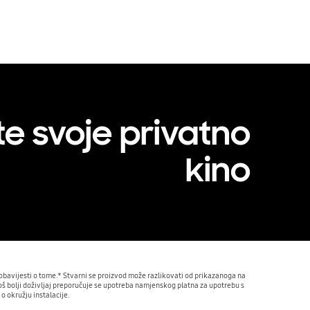
te svoje privatno
kino
obavijesti o tome.* Stvarni se proizvod može razlikovati od prikazanoga na 
 još bolji doživljaj preporučuje se upotreba namjenskog platna za upotrebu s 
 okružju instalacije.