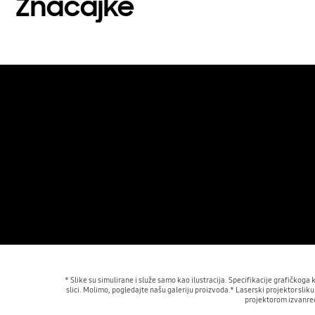
Značajke
* Slike su simulirane i služe samo kao ilustracija. Specifikacije grafičkog
slici. Molimo, pogledajte našu galeriju proizvoda.* Laserski projektor sliku 
projektorom izvanred