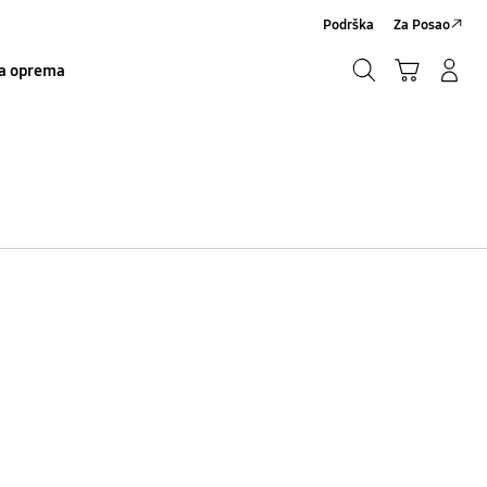
Podrška
Za Posao
Traži
Košarica
Prijavite se/Registrirajte se
a oprema
Traži