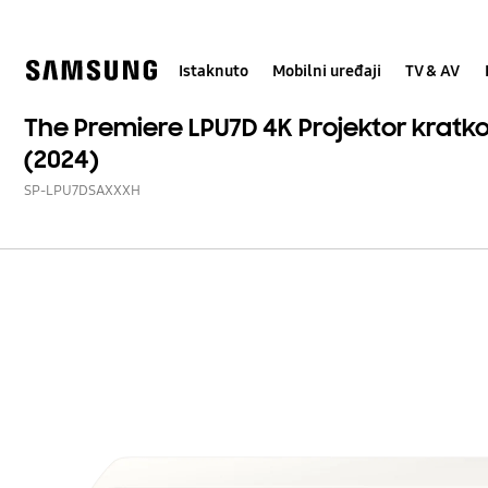
Skip
Skip
to
to
content
accessibility
help
Istaknuto
Mobilni uređaji
TV & AV
The Premiere LPU7D 4K Projektor krat
(2024)
SP-LPU7DSAXXXH