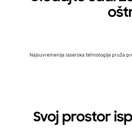
ošt
Najsuvremenija laserska tehnologija pruža proši
Svoj prostor is