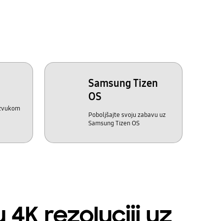
Samsung Tizen
OS
 zvukom
Poboljšajte svoju zabavu uz
Samsung Tizen OS
 4K rezoluciji uz