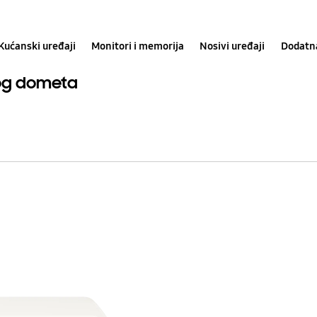
Kućanski uređaji
Monitori i memorija
Nosivi uređaji
Dodatn
kog dometa
The
Premiere
LPU7D
4K
Projektor
kratkog