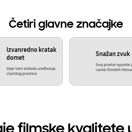
Četiri glavne značajke
Izvanredno kratak
Snažan zvuk
domet
Svoj prostor ispunite
Daje Vam slobodu uređivanja
razine filmskih hitova
vlastitog prostora
e filmske kvalitete u