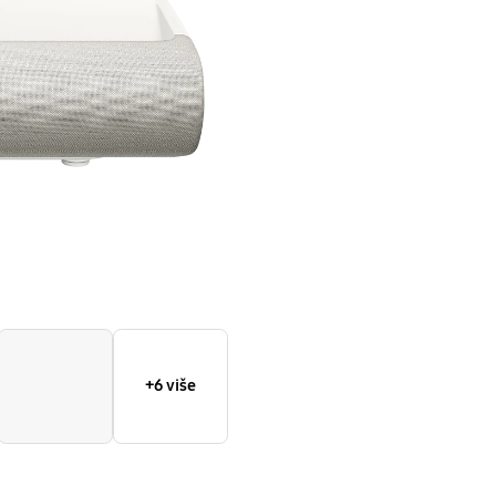
dometa
(2024)
+6 više