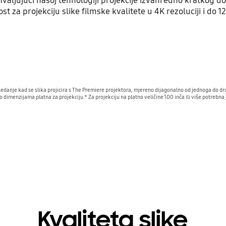
ahvaljujući našoj tehnologiji projekcije izvanredno kratkog 
st za projekciju slike filmske kvalitete u 4K rezoluciji i do 12
a gledanje kad se slika projicira s The Premiere projektora, mjereno dijagonalno od jednoga do 
o dimenzijama platna za projekciju.* Za projekciju na platno veličine 100 inča ili više potrebna
Kvaliteta slike