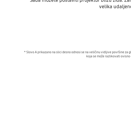
Sada možete postaviti projektor blizu zida. Z
velika udaljeno
* Slovo A prikazano na slici desno odnosi se na veličinu vidljive površine z
koja se može razlikovati ovisno 