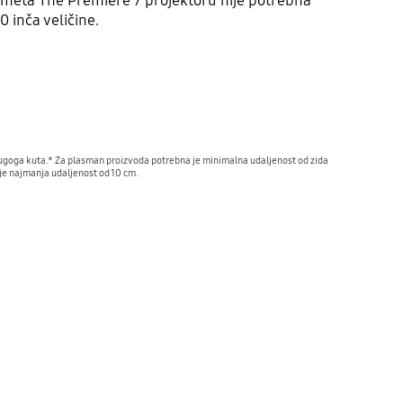
dometa The Premiere 7 projektoru nije potrebna
0 inča veličine.
Playing video
drugoga kuta.* Za plasman proizvoda potrebna je minimalna udaljenost od zida 
 je najmanja udaljenost od 10 cm.