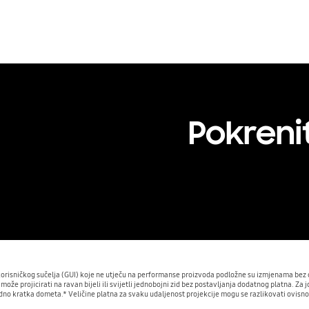
Pokreni
a korisničkog sučelja (GUI) koje ne utječu na performanse proizvoda podložne su izmjenama bez 
može projicirati na ravan bijeli ili svijetli jednobojni zid bez postavljanja dodatnog platna. Za
no kratka dometa.* Veličine platna za svaku udaljenost projekcije mogu se razlikovati ovisno o