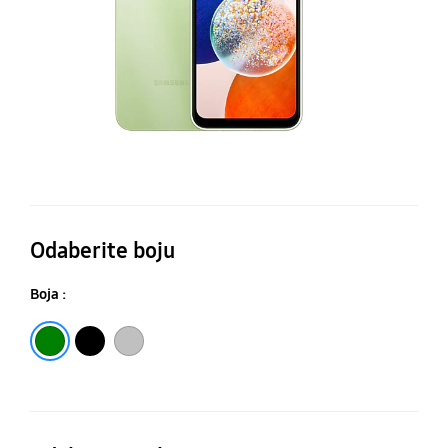
Odaberite boju
Boja :
Zelena
Crna
Srebrna