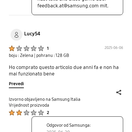
feedback.at@samsung.com mit.
Lucy54
Product Ratings :
2025-06-06
1
boju : Zelena
| pohranu : 128 GB
Ho comprato questo articolo due anni fa e non ha
mai funzionato bene
Prevedi
share
Izvorno objavljeno na Samsung Italia
Vrijednost proizvoda
Product Ratings :
2
Odgovor od Samsunga: