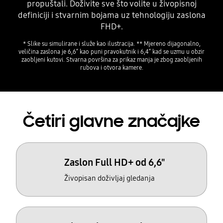
propuštali. Doživite sve što volite u živopisnoj
definiciji i stvarnim bojama uz tehnologiju zaslona
FHD+.
* Slike su simulirane i služe kao ilustracija. ** Mjereno dijagonalno,
veličina zaslona je 6,6“ kao puni pravokutnik i 6,4“ kad se uzmu u obzir
zaobljeni kutovi. Stvarna površina za prikaz manja je zbog zaobljenih
rubova i otvora kamere.
Četiri glavne značajke
Zaslon Full HD+ od 6,6"
Živopisan doživljaj gledanja