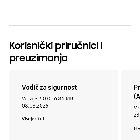
Korisnički priručnici i
preuzimanja
Vodič za sigurnost
Pr
(A
Verzija 3.0.0 |
6.84 MB
08.08.2025
Ver
23
Višejezični
HR