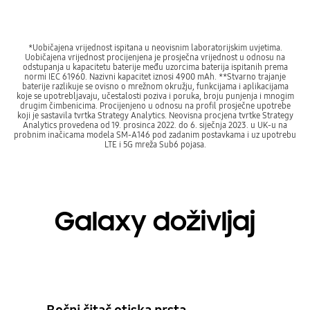
*Uobičajena vrijednost ispitana u neovisnim laboratorijskim uvjetima.
Uobičajena vrijednost procijenjena je prosječna vrijednost u odnosu na
odstupanja u kapacitetu baterije među uzorcima baterija ispitanih prema
normi IEC 61960. Nazivni kapacitet iznosi 4900 mAh. **Stvarno trajanje
baterije razlikuje se ovisno o mrežnom okružju, funkcijama i aplikacijama
koje se upotrebljavaju, učestalosti poziva i poruka, broju punjenja i mnogim
drugim čimbenicima. Procijenjeno u odnosu na profil prosječne upotrebe
koji je sastavila tvrtka Strategy Analytics. Neovisna procjena tvrtke Strategy
Analytics provedena od 19. prosinca 2022. do 6. siječnja 2023. u UK-u na
probnim inačicama modela SM-A146 pod zadanim postavkama i uz upotrebu
LTE i 5G mreža Sub6 pojasa.
Galaxy doživljaj
Bočni čitač otiska prsta