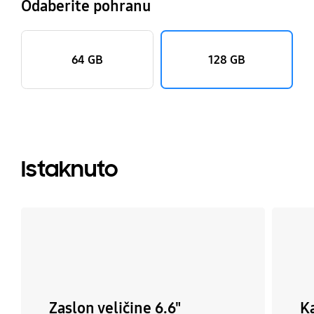
Odaberite pohranu
64 GB
128 GB
Istaknuto
Zaslon veličine 6.6"
K