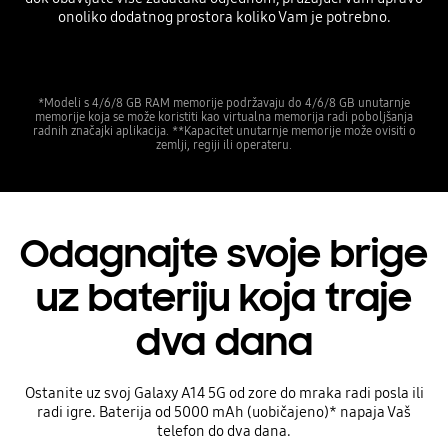
onoliko dodatnog prostora koliko Vam je potrebno.
*Modeli s 4/6/8 GB RAM memorije podržavaju do 4/6/8 GB unutarnje
memorije koja se može koristiti kao virtualna memorija radi poboljšanja
radnih značajki aplikacija. **Kapacitet unutarnje memorije može ovisiti o
zemlji, regiji ili operateru.
Odagnajte svoje brige
uz bateriju koja traje
dva dana
Ostanite uz svoj Galaxy A14 5G od zore do mraka radi posla ili
radi igre. Baterija od 5000 mAh (uobičajeno)* napaja Vaš
telefon do dva dana.