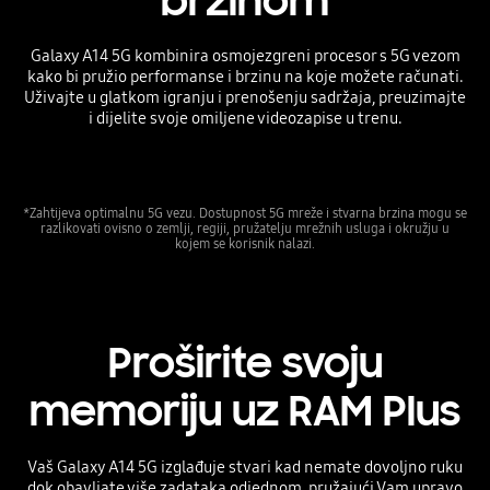
brzinom
Galaxy A14 5G kombinira osmojezgreni procesor s 5G vezom
kako bi pružio performanse i brzinu na koje možete računati.
Uživajte u glatkom igranju i prenošenju sadržaja, preuzimajte
i dijelite svoje omiljene videozapise u trenu.
*Zahtijeva optimalnu 5G vezu. Dostupnost 5G mreže i stvarna brzina mogu se
razlikovati ovisno o zemlji, regiji, pružatelju mrežnih usluga i okružju u
kojem se korisnik nalazi.
Proširite svoju
memoriju uz RAM Plus
Vaš Galaxy A14 5G izglađuje stvari kad nemate dovoljno ruku
dok obavljate više zadataka odjednom, pružajući Vam upravo