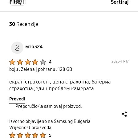
Filteri
Sortiraj
30
Recenzije
мто324
Product Ratings :
2025-11-17
4
boju : Zelena
| pohranu : 128 GB
екран страхотен , цена страхотна, батериа
страхотна ,един проблем камерата
Prevedi
Preporučio/la sam ovaj proizvod.
share
Izvorno objavljeno na Samsung Bulgaria
Vrijednost proizvoda
Product Ratings :
5