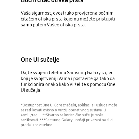
Vaša sigurnost, dvostruko provjerena bočnim
čitačem otiska prsta kojemu možete pristupiti
samo putem Vašeg otiska prsta.
One UI sučelje
Dajte svojem telefonu Samsung Galaxy izgled
koji je svojstveniji Vama i postavite ga tako da
funkcionira onako kako Vi želite s pomoću One
UI sučelja.
*Dostupnost One UI Core značajki, aplikacija i usluga može
se razlikovati ovisno o verziji operativnog sustava ili
zemlji/regiji. **Stvarno se korisničko sučelje može
razlikovati. ***Samsung Galaxy uređaji prikazani na slici
prodaju se zasebno.