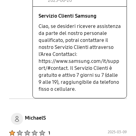
2025-06-20
Servizio Clienti Samsung
Ciao, se desideri ricevere assistenza
da parte del nostro personale
qualificato, potrai contattare il
nostro Servizio Clienti attraverso
l’Area Contattaci:
https://www.samsung.com/it/supp
ort/#contact. Il Servizio Clienti è
gratuito e attivo 7 giorni su 7 (dalle
9 alle 19), raggiungibile da telefono
fisso o cellulare.
MichaelS
Product Ratings :
2025-03-09
1