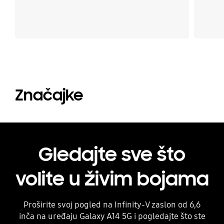
Značajke
Gledajte sve što
volite u živim bojama
Proširite svoj pogled na Infinity-V zaslon od 6,6
inča na uređaju Galaxy A14 5G i pogledajte što ste