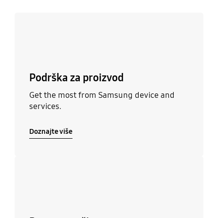
Doznajte više
Podrška za proizvod
Get the most from Samsung device and
services.
Doznajte više
Doznajte više