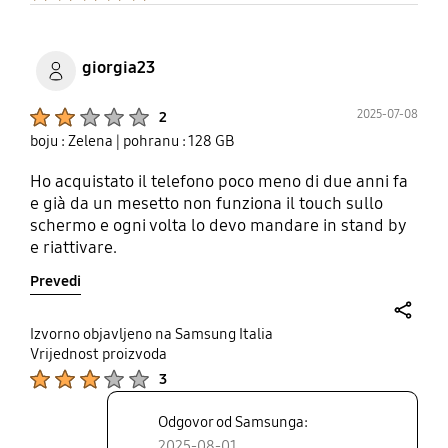
giorgia23
Product Ratings :
2025-07-08
2
boju : Zelena
| pohranu : 128 GB
Ho acquistato il telefono poco meno di due anni fa
e già da un mesetto non funziona il touch sullo
schermo e ogni volta lo devo mandare in stand by
e riattivare.
Prevedi
share
Izvorno objavljeno na Samsung Italia
Vrijednost proizvoda
Product Ratings :
3
Odgovor od Samsunga:
2025-08-01