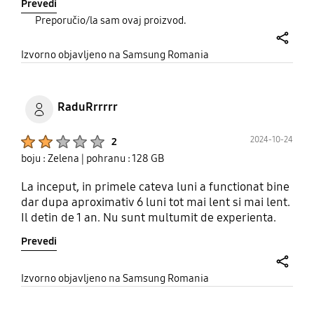
Prevedi
Preporučio/la sam ovaj proizvod.
share
Izvorno objavljeno na Samsung Romania
RaduRrrrrr
Product Ratings :
2024-10-24
2
boju : Zelena
| pohranu : 128 GB
La inceput, in primele cateva luni a functionat bine
dar dupa aproximativ 6 luni tot mai lent si mai lent.
Il detin de 1 an. Nu sunt multumit de experienta.
Prevedi
share
Izvorno objavljeno na Samsung Romania