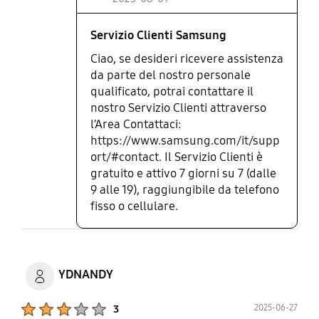
Servizio Clienti Samsung
Ciao, se desideri ricevere assistenza
da parte del nostro personale
qualificato, potrai contattare il
nostro Servizio Clienti attraverso
l’Area Contattaci:
https://www.samsung.com/it/supp
ort/#contact. Il Servizio Clienti è
gratuito e attivo 7 giorni su 7 (dalle
9 alle 19), raggiungibile da telefono
fisso o cellulare.
YDNANDY
Product Ratings :
2025-06-27
3