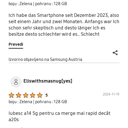
boju : Zelena
| pohranu : 128 GB
Ich habe das Smartphone seit Dezember 2023, also
seit einem Jahr und zwei Monaten. Anfangs war Ich
schon sehr skeptisch und desto länger Ich es
besitze desto schlechter wird es.. Schlecht
angefangen und stark nachgelassen. Die
Prevedi
Kameraqualität ist nicht brauchbar, die Ton- und
Mikrofonqualität sowieso nicht tragbar. Der
Speicher war nach einem halben Jahr voll und die
share
Izvorno objavljeno na Samsung Austria
Leistung ist ebenfalls so Gut wie nicht vorhanden
da man nicht selten teilweise fünf Minuten auf
eine Antwort vom Handy wartet. Insgesamtes Fazit
Eliswithsmasnug[yes]
ist dass Ich es Niemandem weiterempfehlen kann!
Product Ratings :
2024-11-19
5
boju : Zelena
| pohranu : 128 GB
Iubesc a14 5g pentru ca merge mai rapid decât
a20s